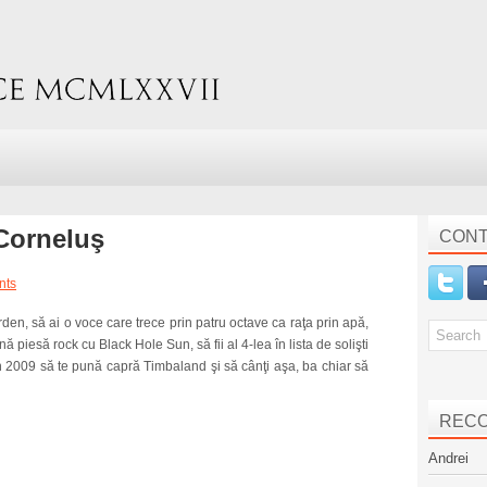
 Corneluş
CONT
nts
den, să ai o voce care trece prin patru octave ca raţa prin apă,
piesă rock cu Black Hole Sun, să fii al 4-lea în lista de solişti
în 2009 să te pună capră Timbaland şi să cânţi aşa, ba chiar să
REC
Andrei