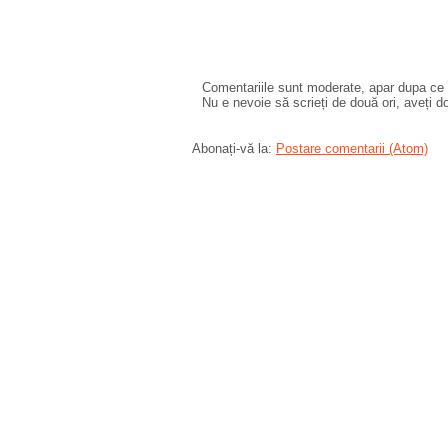
Comentariile sunt moderate, apar dupa ce l
Nu e nevoie să scrieți de două ori, aveți d
Abonați-vă la:
Postare comentarii (Atom)