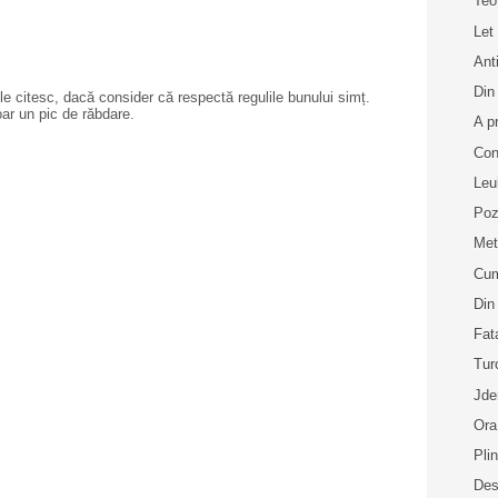
Teo
Let 
Anti
Din
e citesc, dacă consider că respectă regulile bunului simț.
oar un pic de răbdare.
A p
Con
Leu
Poz
Met
Cum
Din
Fat
Tur
Jde
Ora
Pli
Des