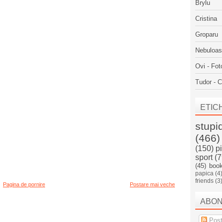
Brylu
Cristina
Groparu
Nebuloa
Ovi - Fot
Tudor - C
ETIC
stupi
(466)
(150)
p
sport
(7
(45)
boo
papica
(4
friends
(3
Pagina de pornire
Postare mai veche
ABO
Post