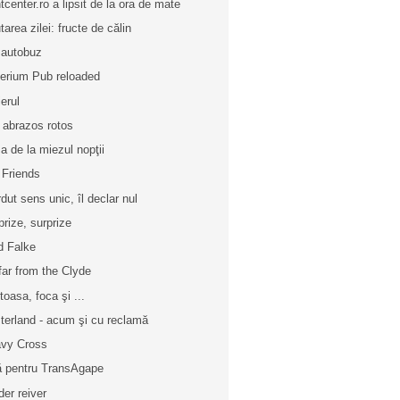
ntcenter.ro a lipsit de la ora de mate
tarea zilei: fructe de călin
 autobuz
erium Pub reloaded
ierul
 abrazos rotos
a de la miezul nopţii
 Friends
rdut sens unic, îl declar nul
prize, surprize
d Falke
far from the Clyde
toasa, foca şi ...
terland - acum şi cu reclamă
vy Cross
 pentru TransAgape
der reiver