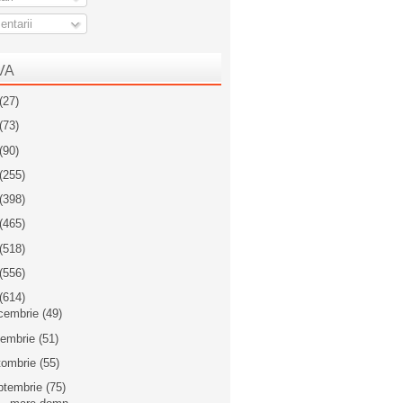
ntarii
VA
(27)
(73)
(90)
(255)
(398)
(465)
(518)
(556)
(614)
cembrie
(49)
iembrie
(51)
tombrie
(55)
ptembrie
(75)