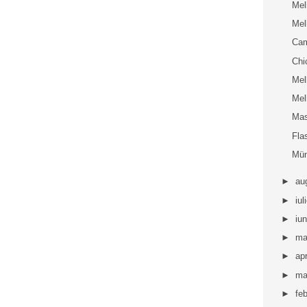
Mel
Mel
Ca
Chi
Mel
Mel
Mas
Fla
Mü
►
au
►
iul
►
iu
►
ma
►
apr
►
ma
►
fe