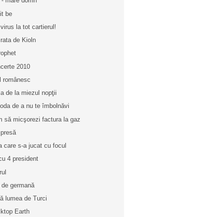
 - mare domn
it be
virus la tot cartierul!
 rata de Kioln
rophet
certe 2010
l românesc
a de la miezul nopţii
oda de a nu te îmbolnăvi
 să micşorezi factura la gaz
 presă
a care s-a jucat cu focul
cu 4 president
rul
 de germană
nă lumea de Turci
ktop Earth