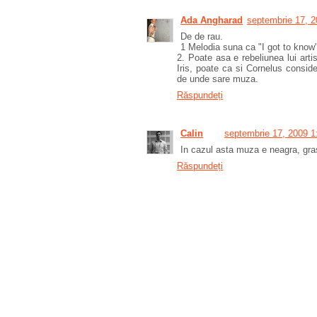
Ada Angharad
septembrie 17, 2
De de rau.
1 Melodia suna ca "I got to know"
2. Poate asa e rebeliunea lui arti
Iris, poate ca si Cornelus conside
de unde sare muza.
Răspundeți
Calin
septembrie 17, 2009 1
In cazul asta muza e neagra, grasa
Răspundeți