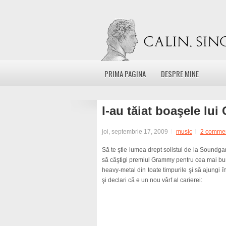
PRIMA PAGINA
DESPRE MINE
I-au tăiat boaşele lui
joi, septembrie 17, 2009
music
2 comme
Să te ştie lumea drept solistul de la Soundgar
să câştigi premiul Grammy pentru cea mai bună 
heavy-metal din toate timpurile şi să ajungi 
şi declari că e un nou vârf al carierei: