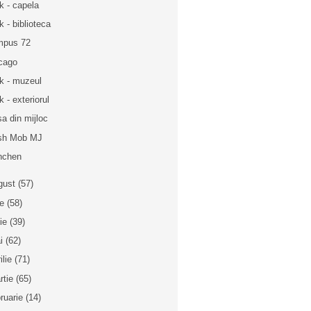
k - capela
k - biblioteca
mpus 72
cago
k - muzeul
k - exteriorul
a din mijloc
sh Mob MJ
nchen
gust
(57)
ie
(58)
nie
(39)
i
(62)
ilie
(71)
rtie
(65)
bruarie
(14)