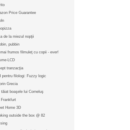
rito
zon Price Guarantee
oln
opizza
a de la miezul nopţii
bbin, pubbin
 mai frumos filmuleţ cu copii - ever!
asme-LCD
ept tranzacţia
l pentru filologi: Fuzzy logic
prin Grecia
u tăiat boaşele lui Corneluş
 Frankfurt
eet Home 3D
nking outside the box @ 82
ising