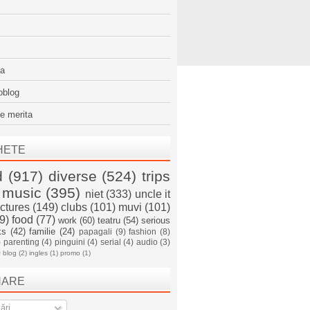
sa
oblog
e merita
HETE
d
(917)
diverse
(524)
trips
music
(395)
niet
(333)
uncle it
ictures
(149)
clubs
(101)
muvi
(101)
9)
food
(77)
work
(60)
teatru
(54)
serious
ks
(42)
familie
(24)
papagali
(9)
fashion
(8)
)
parenting
(4)
pinguini
(4)
serial
(4)
audio
(3)
)
blog
(2)
ingles
(1)
promo
(1)
NARE
ări