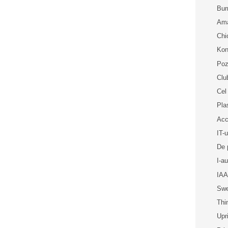
Bur
Ama
Chi
Kon
Poz
Clu
Cel
Pl
Acc
IT-u
De 
I-a
IAA
Sw
Thi
Upr