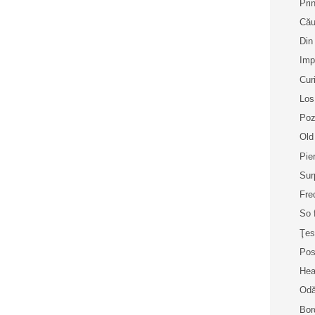
Pri
Cău
Din
Imp
Cur
Los
Poz
Old
Pie
Sur
Fre
So 
Ţes
Pos
Hea
Odă
Bor