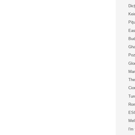
Dic
Kei
Piţ
Eas
Bud
Gha
Poz
Glo
Man
The
Cio
Tu
Ro
ES
Mel
I'm 