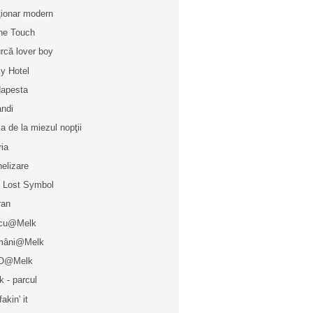
ţionar modern
ne Touch
urcă lover boy
y Hotel
apesta
ndi
a de la miezul nopţii
ria
elizare
 Lost Symbol
ran
rcu@Melk
mâni@Melk
O@Melk
k - parcul
fakin' it