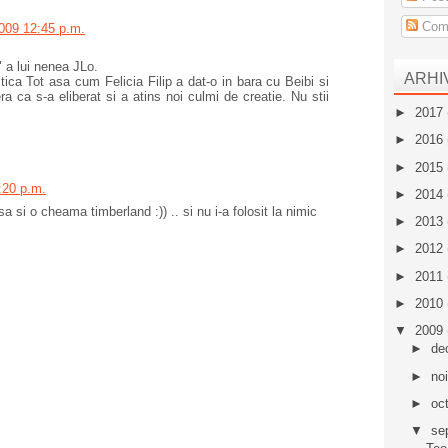
Come
009 12:45 p.m.
 a lui nenea JLo.
ARHI
stica Tot asa cum Felicia Filip a dat-o in bara cu Beibi si
ra ca s-a eliberat si a atins noi culmi de creatie. Nu stii
►
2017
►
2016
►
2015
:20 p.m.
►
2014
 si o cheama timberland :)) .. si nu i-a folosit la nimic
►
2013
►
2012
►
2011
►
2010
▼
2009
►
de
►
no
►
oc
▼
se