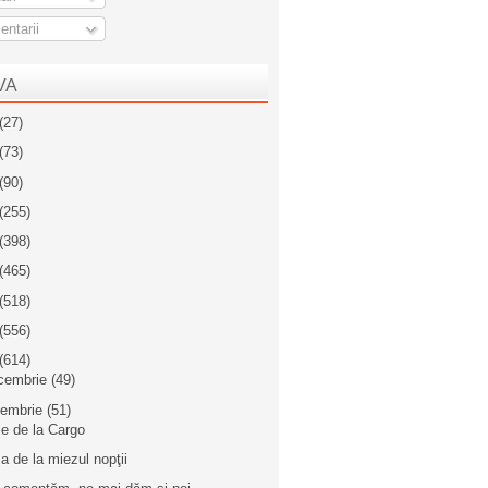
ntarii
VA
(27)
(73)
(90)
(255)
(398)
(465)
(518)
(556)
(614)
cembrie
(49)
iembrie
(51)
e de la Cargo
a de la miezul nopţii