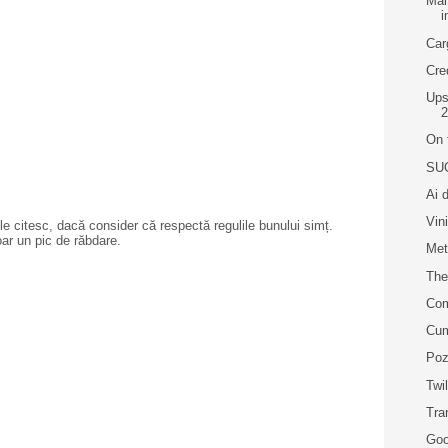
Mai
i
Car
Cre
Ups
2
On 
SUC
Ai 
Vin
e citesc, dacă consider că respectă regulile bunului simț.
oar un pic de răbdare.
Met
The
Com
Cum
Poz
Twi
Tra
Goo