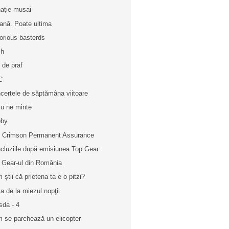
aţie musai
ană. Poate ultima
lorious basterds
sh
e de praf
C
certele de săptămâna viitoare
lu ne minte
bby
 Crimson Permanent Assurance
cluziile după emisiunea Top Gear
 Gear-ul din România
 ştii că prietena ta e o pitzi?
a de la miezul nopţii
sda - 4
 se parchează un elicopter