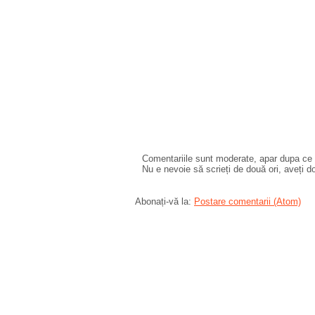
Comentariile sunt moderate, apar dupa ce l
Nu e nevoie să scrieți de două ori, aveți d
Abonați-vă la:
Postare comentarii (Atom)