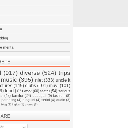
sa
oblog
e merita
HETE
d
(917)
diverse
(524)
trips
music
(395)
niet
(333)
uncle it
ictures
(149)
clubs
(101)
muvi
(101)
9)
food
(77)
work
(60)
teatru
(54)
serious
ks
(42)
familie
(24)
papagali
(9)
fashion
(8)
)
parenting
(4)
pinguini
(4)
serial
(4)
audio
(3)
)
blog
(2)
ingles
(1)
promo
(1)
NARE
ări