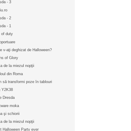
sda - 3
iu.ro
sda - 2
sda - 1
l of duty
oportuare
ce v-aţi deghizat de Halloween?
hs of Glory
a de la miezul nopţii
loul din Roma
 să transformi poze în tablouri
g Y2K38
e Dresda
tware moka
a şi schiorii
a de la miezul nopţii
t Halloween Party ever