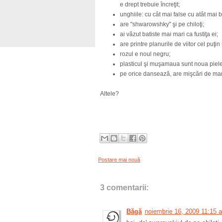
e drept trebuie încreţit;
unghiile: cu cât mai false cu atât mai b
are "shwarowshky" şi pe chiloţi;
ai văzut batiste mai mari ca fustiţa ei;
are printre planurile de viitor cel puţin
rozul e noul negru;
plasticul şi muşamaua sunt noua piele
pe orice dansează, are mişcări de man
Altele?
Postare mai nouă
3 comentarii:
Băgă
noiembrie 16, 2009 11:15 