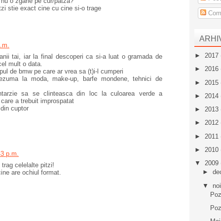
, nu o zgarie pe cur/patza?
tzi stie exact cine cu cine si-o trage
Come
ARHI
a.m.
►
2017
anii tai, iar la final descoperi ca si-a luat o gramada de
 cel mult o data.
►
2016
tipul de bmw pe care ar vrea sa (t)i-l cumperi
 rezuma la moda, make-up, barfe mondene, tehnici de
►
2015
arzie sa se clinteasca din loc la culoarea verde a
►
2014
care a trebuit improspatat
din cuptor
►
2013
►
2012
►
2011
►
2010
43 p.m.
▼
2009
 trag celelalte pitzi!
►
de
ine are ochiul format.
▼
no
Poz
Poz