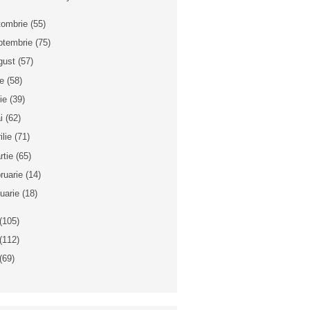
tombrie
(55)
ptembrie
(75)
gust
(57)
ie
(58)
nie
(39)
i
(62)
ilie
(71)
rtie
(65)
bruarie
(14)
nuarie
(18)
(105)
(112)
(69)