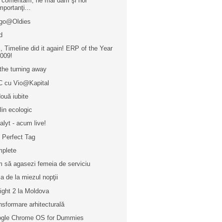
 comentăm, ne mai dăm şi noi
mportanţi...
go@Oldies
d
, Timeline did it again! ERP of the Year
009!
the turning away
 cu Vio@Kapital
două iubite
ilin ecologic
alyt - acum live!
 Perfect Tag
plete
 să agasezi femeia de serviciu
a de la miezul nopţii
light 2 la Moldova
nsformare arhitecturală
gle Chrome OS for Dummies