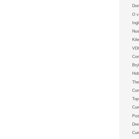
Don
O v
Ing
Nu
Kil
VD
Con
Bry
Ho
The
Con
Top
Cum
Poz
Dre
Cum