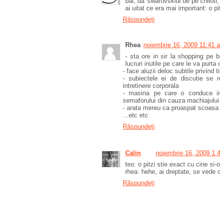
bai, da' swarovskiul de pe chiloti
ai uitat ce era mai important: o pi
Răspundeți
Rhea
noiembrie 16, 2009 11:41 
- sta ore in sir la shopping pe b
lucruri inutile pe care le va purta
- face aluzii deloc subtile privind 
- subiectele ei de discutie se
intretinere corporala
- masina pe care o conduce int
semaforului din cauza machiajului 
- arata mereu ca proaspat scoasa 
...etc etc
Răspundeți
Calin
noiembrie 16, 2009 1:
teo: o pitzi stie exact cu cine si-o
rhea: hehe, ai dreptate, se vede c
Răspundeți