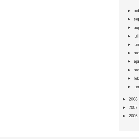
►
oc
►
se
►
au
►
iul
►
iu
►
ma
►
apr
►
ma
►
fe
►
ia
►
2008
►
2007
►
2006