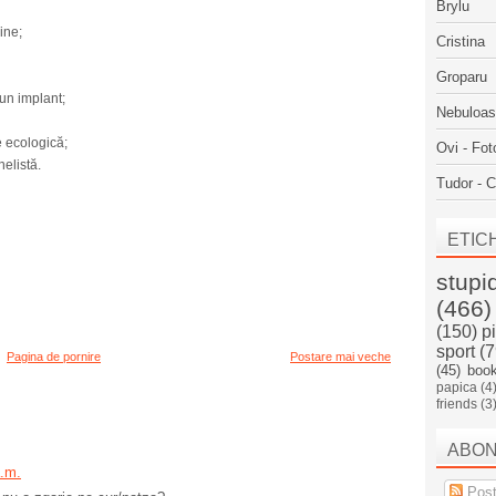
Brylu
ine;
Cristina
Groparu
 un implant;
Nebuloa
 ecologică;
Ovi - Fot
elistă.
Tudor - C
ETIC
stupi
(466)
(150)
p
sport
(7
Pagina de pornire
Postare mai veche
(45)
boo
papica
(4
friends
(3
ABO
a.m.
Post