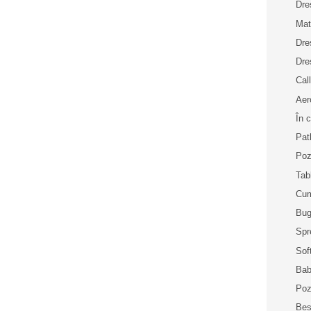
Dre
Mat
Dre
Dre
Cal
Aer
În 
Pat
Poz
Tab
Cum
Bu
Spr
Sof
Bab
Poz
Bes