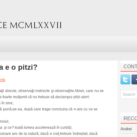
a e o pitzi?
CONT
nts
 directe, observaţii indirecte şi observaţiile Alinei, care nu se
 foarte mulţumit că nu trebuie să declanşez pitzi-alert:
 în sine;
ă pună pe ea, după care trage concluzia că n-are cu ce se
REC
noiul;
a: şi ce? toată lumea accelerează în curbă)
;
Andrei
culoare are de la natură; dacă e creţ trebuie îndreptat, dacă