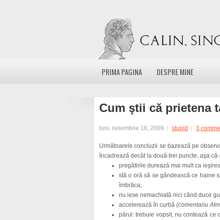
PRIMA PAGINA
DESPRE MINE
Cum ştii că prietena t
luni, noiembrie 16, 2009
stupid
3 comme
Următoarele concluzii se bazează pe observaţii
încadrează decât la două-trei puncte, aşa că-s
pregătirile durează mai mult ca ieşirea
stă o oră să se gândească ce haine s
îmbrăca;
nu iese nemachiată nici când duce gu
accelerează în curbă
(comentariu Alin
părul: trebuie vopsit, nu contează ce 