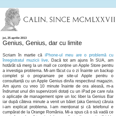
joi, 25 aprilie 2013
Genius, Genius, dar cu limite
Scriam în martie că
iPhone-ul meu are o problemă cu
înregistratul muzicii live
. Dacă tot am ajuns în SUA, am
hotărât să merg la un mall ce conține un Apple Store pentru
a investiga problema. Mi-am făcut cu o zi înainte un backup
complet și o programare pe site-ul Apple pentru o
consultanță cu un Apple Genius din/la respectivul magazin.
Am ajuns cu vreo 10 minute înainte de ora aleasă, m-a
îndrumat unul din supervizorii dotați cu un iPad pe care rula
o aplicație de management spre un loc liber la Genius Bar
iar după câteva minute a venit un băiet (aka Genius) căruia
i-am explicat problema. I-am menționat și că telefonul e
cumpărat de la Orange România. Mi-a spus că o să vadă ce