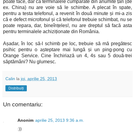
poate face, dar că terminalele cumpărate din anumite țări (de
ex. China) nu are voie să le schimbe. A plecat în spate,
pentru a testa telefonul, a revenit în două minute și mi-a zis
că e defect microfonul și că telefonul trebuie schimbat, nu se
poate repara, dar, bineînțeles!, nu are dreptul să facă asta
pentru terminalele achiziționate din România.
Așadar, în loc să-l schimb pe loc, trebuie să mă pregătesc
psihic pentru o așteptare mai lungă și un ping-pong cu
Orange Service. Cine închiriază un 4, 4s sau 5 două-trei
săptămâni? Nu glumesc.
Calin
la
joi, aprilie 25, 2013
Distribuiți
Un comentariu:
Anonim
aprilie 25, 2013 9:36 a.m.
:))