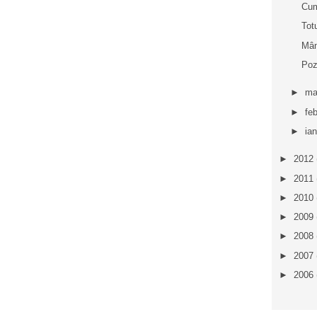
Cum
Tot
Mân
Poz
►
ma
►
fe
►
ia
►
2012
►
2011
►
2010
►
2009
►
2008
►
2007
►
2006