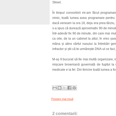
Street.
În timpul convorbirii mi-am făcut programar
nimic, toată lumea avea programare pentru o
dacă veneam la ora 18, deja era prea târziu, un
s-a spus că durează aproximativ 90 de minute 
într-adevăr fix 90 de minute, din care mai mul
ca oile, de la un cabinet la altul, în vreo șas
mâna și atins vârful nasului la întrebări g
infractor și știi că te urmărește DNA-ul ce faci
M-aș fi bucurat să fie mai multă organizare, 
mișcare browniană guvernată de fugitul la uș
medicale e la fel. Din fericire toată lumea a fo
Postare mai nouă
2 comentarii: