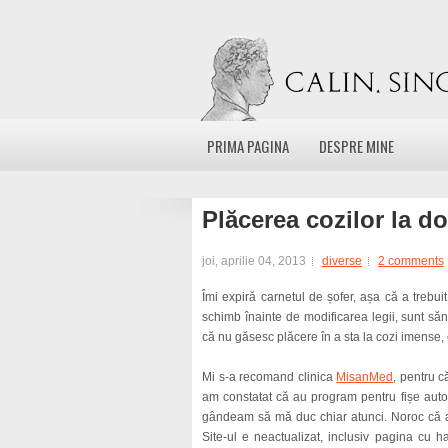
PRIMA PAGINA
DESPRE MINE
Plăcerea cozilor la do
joi, aprilie 04, 2013
diverse
2 comments
Îmi expiră carnetul de șofer, așa că a trebu
schimb înainte de modificarea legii, sunt să
că nu găsesc plăcere în a sta la cozi imense, 
Mi s-a recomand clinica
MisanMed
, pentru c
am constatat că au program pentru fișe auto m
gândeam să mă duc chiar atunci. Noroc că a
Site-ul e neactualizat, inclusiv pagina cu 