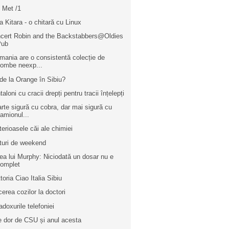
 Met /1
a Kitara - o chitară cu Linux
cert Robin and the Backstabbers@Oldies
Pub
mania are o consistentă colecție de
ombe neexp...
de la Orange în Sibiu?
aloni cu cracii drepți pentru tracii înțelepți
rte sigură cu cobra, dar mai sigură cu
amionul...
terioasele căi ale chimiei
turi de weekend
ea lui Murphy: Niciodată un dosar nu e
complet
toria Ciao Italia Sibiu
cerea cozilor la doctori
adoxurile telefoniei
e dor de CSU și anul acesta