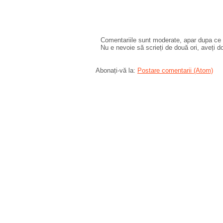
Comentariile sunt moderate, apar dupa ce l
Nu e nevoie să scrieți de două ori, aveți d
Abonați-vă la:
Postare comentarii (Atom)