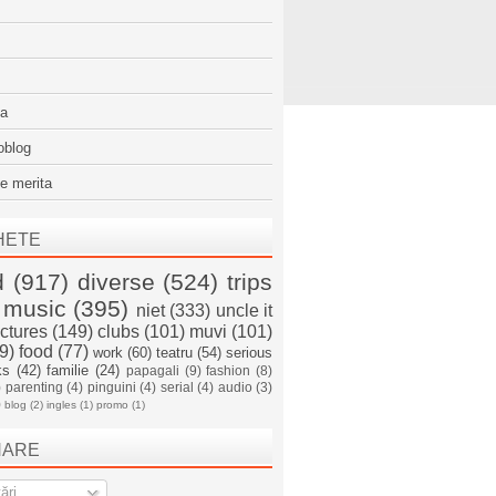
sa
oblog
e merita
HETE
d
(917)
diverse
(524)
trips
music
(395)
niet
(333)
uncle it
ictures
(149)
clubs
(101)
muvi
(101)
9)
food
(77)
work
(60)
teatru
(54)
serious
ks
(42)
familie
(24)
papagali
(9)
fashion
(8)
)
parenting
(4)
pinguini
(4)
serial
(4)
audio
(3)
)
blog
(2)
ingles
(1)
promo
(1)
NARE
ări