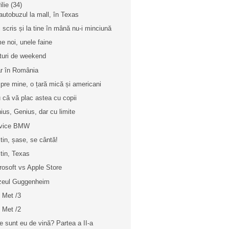
ilie
(34)
autobuzul la mall, în Texas
i scris și la tine în mână nu-i minciună
me noi, unele faine
turi de weekend
r în România
pre mine, o țară mică și americani
u că vă plac astea cu copii
ius, Genius, dar cu limite
rvice BMW
tin, șase, se cântă!
tin, Texas
rosoft vs Apple Store
eul Guggenheim
 Met /3
 Met /2
e sunt eu de vină? Partea a II-a