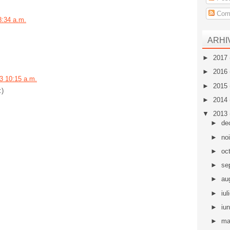
Come
 8:34 a.m.
ARHI
►
2017
►
2016
13 10:15 a.m.
►
2015
:)
►
2014
▼
2013
►
de
►
no
►
oc
►
se
►
au
►
iul
►
iu
►
ma