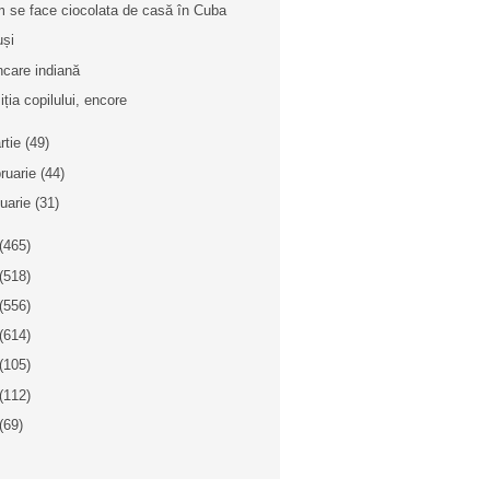
 se face ciocolata de casă în Cuba
uși
care indiană
iția copilului, encore
rtie
(49)
bruarie
(44)
nuarie
(31)
(465)
(518)
(556)
(614)
(105)
(112)
(69)