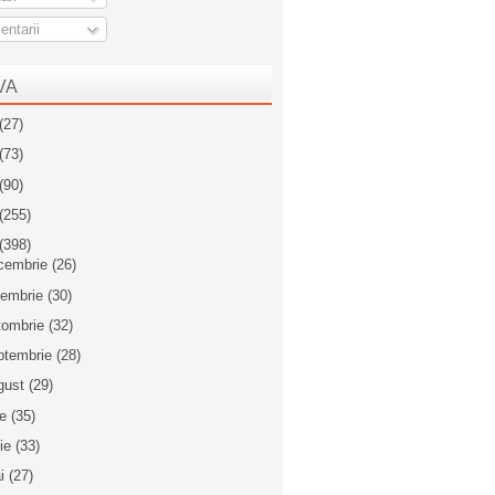
ntarii
VA
(27)
(73)
(90)
(255)
(398)
cembrie
(26)
iembrie
(30)
tombrie
(32)
ptembrie
(28)
gust
(29)
ie
(35)
nie
(33)
i
(27)