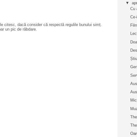
▼
apr
Cu 
Ce-
e citesc, dacă consider că respectă regulile bunului simț.
Fil
oar un pic de răbdare.
Lec
Doa
Des
Ști
Gen
Se
Aus
Aus
Mic
Muz
The
The
Oar