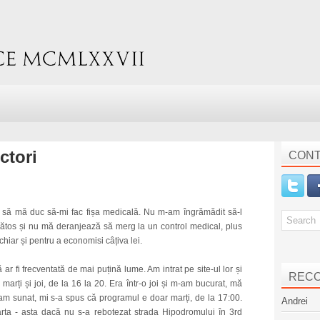
ctori
CONT
it să mă duc să-mi fac fișa medicală. Nu m-am îngrămădit să-l
nătos și nu mă deranjează să merg la un control medical, plus
chiar și pentru a economisi câțiva lei.
ă ar fi frecventată de mai puțină lume. Am intrat pe site-ul lor și
REC
arți și joi, de la 16 la 20. Era într-o joi și m-am bucurat, mă
m sunat, mi s-a spus că programul e doar marți, de la 17:00.
Andrei
harta - asta dacă nu s-a rebotezat strada Hipodromului în 3rd