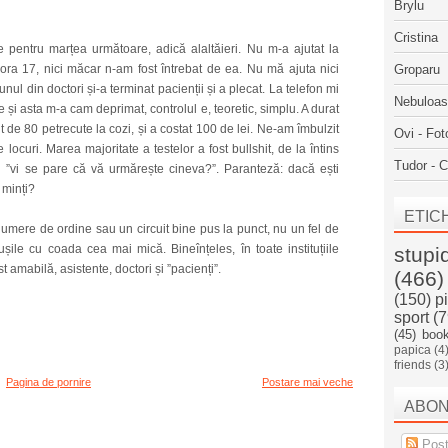
Brylu
Cristina
e pentru marțea următoare, adică alaltăieri. Nu m-a ajutat la
ra 17, nici măcar n-am fost întrebat de ea. Nu mă ajuta nici
Groparu
ul din doctori și-a terminat pacienții și a plecat. La telefon mi
Nebuloa
și asta m-a cam deprimat, controlul e, teoretic, simplu. A durat
t de 80 petrecute la cozi, și a costat 100 de lei. Ne-am îmbulzit
Ovi - Fot
e locuri. Marea majoritate a testelor a fost bullshit, de la întins
Tudor - C
en ”vi se pare că vă urmărește cineva?”. Paranteză: dacă ești
, minți?
ETIC
numere de ordine sau un circuit bine pus la punct, nu un fel de
ile cu coada cea mai mică. Bineînțeles, în toate instituțiile
stupi
st amabilă, asistente, doctori și ”pacienți”.
(466)
(150)
p
sport
(7
(45)
boo
papica
(4
friends
(3
Pagina de pornire
Postare mai veche
ABO
Post