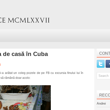
a de casă în Cuba
CONT
s
mi-a arătat un coleg pozele de pe FB cu excursia finului lui în
ca să rămână doar acolo:
REC
Andrei