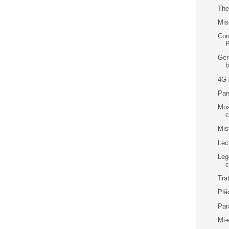
The
Mis
Con
Ger
b
4G 
Pant
Moa
c
Mis
Lec
Leg
Trat
Plă
Par
Mi-