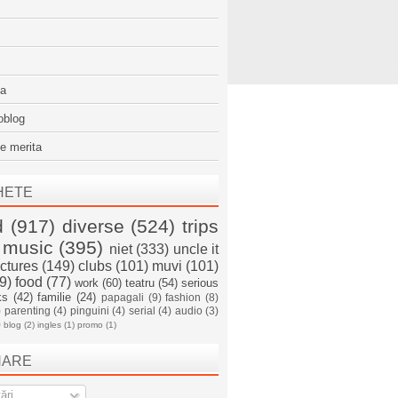
sa
oblog
e merita
HETE
d
(917)
diverse
(524)
trips
music
(395)
niet
(333)
uncle it
ictures
(149)
clubs
(101)
muvi
(101)
9)
food
(77)
work
(60)
teatru
(54)
serious
ks
(42)
familie
(24)
papagali
(9)
fashion
(8)
)
parenting
(4)
pinguini
(4)
serial
(4)
audio
(3)
)
blog
(2)
ingles
(1)
promo
(1)
NARE
ări