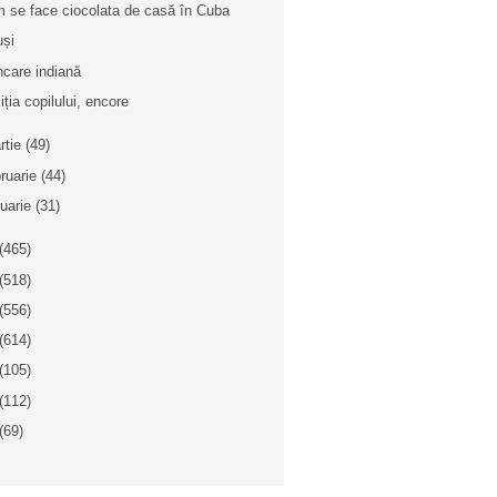
 se face ciocolata de casă în Cuba
uși
care indiană
iția copilului, encore
rtie
(49)
bruarie
(44)
nuarie
(31)
(465)
(518)
(556)
(614)
(105)
(112)
(69)