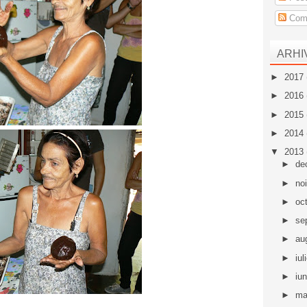
Come
ARHI
►
2017
►
2016
►
2015
►
2014
▼
2013
►
de
►
no
►
oc
►
se
►
au
►
iul
►
iu
►
ma