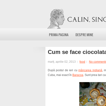
PRIMA PAGINA
DESPRE MINE
Cum se face ciocolat
marți, aprilie 02, 2013
food
No comment
După postul de ieri cu
mâncarea indiană
, 
Cuba, mai exact în
Baracoa
. Sunt prea tari 