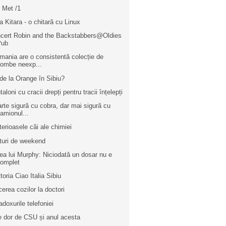
 Met /1
a Kitara - o chitară cu Linux
cert Robin and the Backstabbers@Oldies
Pub
mania are o consistentă colecție de
ombe neexp...
de la Orange în Sibiu?
aloni cu cracii drepți pentru tracii înțelepți
rte sigură cu cobra, dar mai sigură cu
amionul...
terioasele căi ale chimiei
turi de weekend
ea lui Murphy: Niciodată un dosar nu e
complet
toria Ciao Italia Sibiu
cerea cozilor la doctori
adoxurile telefoniei
e dor de CSU și anul acesta