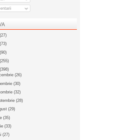
ntarii
VA
(27)
(73)
(90)
(255)
(398)
cembrie
(26)
iembrie
(30)
tombrie
(32)
ptembrie
(28)
gust
(29)
ie
(35)
nie
(33)
i
(27)