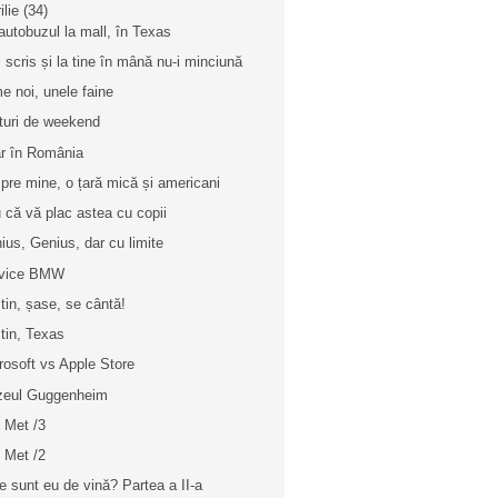
ilie
(34)
autobuzul la mall, în Texas
i scris și la tine în mână nu-i minciună
me noi, unele faine
turi de weekend
r în România
pre mine, o țară mică și americani
u că vă plac astea cu copii
ius, Genius, dar cu limite
rvice BMW
tin, șase, se cântă!
tin, Texas
rosoft vs Apple Store
eul Guggenheim
 Met /3
 Met /2
e sunt eu de vină? Partea a II-a