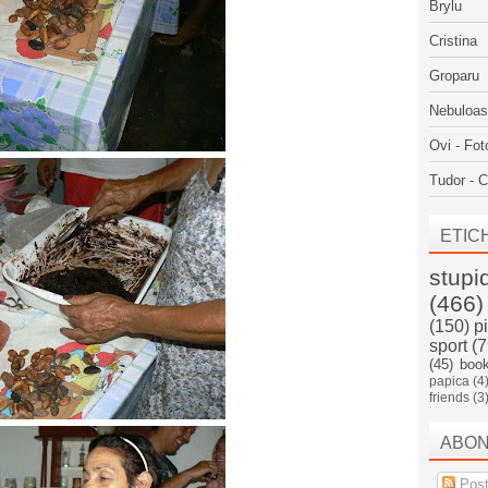
Brylu
Cristina
Groparu
Nebuloa
Ovi - Fot
Tudor - C
ETIC
stupi
(466)
(150)
p
sport
(7
(45)
boo
papica
(4
friends
(3
ABO
Post