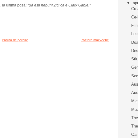
▼
apr
, la ultima poză:
”Bă esti nebun! Zici ca e Clark Gable!”
Cu 
Ce-
Fil
Lec
Pagina de pornire
Postare mai veche
Doa
Des
Ști
Gen
Se
Aus
Aus
Mic
Muz
The
The
Oar