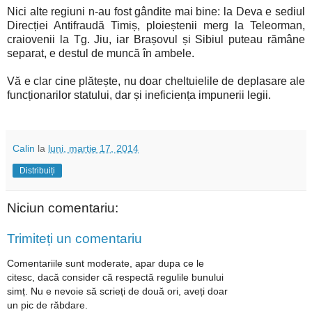
Nici alte regiuni n-au fost gândite mai bine: la Deva e sediul
Direcției Antifraudă Timiș, ploieștenii merg la Teleorman,
craiovenii la Tg. Jiu, iar Brașovul și Sibiul puteau rămâne
separat, e destul de muncă în ambele.
Vă e clar cine plătește, nu doar cheltuielile de deplasare ale
funcționarilor statului, dar și ineficiența impunerii legii.
Calin
la
luni, martie 17, 2014
Distribuiți
Niciun comentariu:
Trimiteți un comentariu
Comentariile sunt moderate, apar dupa ce le
citesc, dacă consider că respectă regulile bunului
simț. Nu e nevoie să scrieți de două ori, aveți doar
un pic de răbdare.