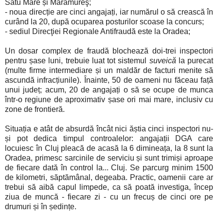
Satu Mare și Maramureş;
- noua direcție are cinci angajați, iar numărul o să crească în
curând la 20, după ocuparea posturilor scoase la concurs;
- sediul Direcţiei Regionale Antifraudă este la Oradea;
Un dosar complex de fraudă blochează doi-trei inspectori
pentru șase luni, trebuie luat tot sistemul
suveică
la purecat
(multe firme intermediare și un maldăr de facturi menite să
ascundă infracțiunile). Înainte, 50 de oameni nu făceau față
unui județ; acum, 20 de angajați o să se ocupe de munca
într-o regiune de aproximativ șase ori mai mare, inclusiv cu
zone de frontieră.
Situația e atât de absurdă încât nici ăștia cinci inspectori nu-
și pot dedica timpul controalelor: angajații DGA care
locuiesc în Cluj pleacă de acasă la 6 dimineața, la 8 sunt la
Oradea, primesc sarcinile de serviciu și sunt trimiși aproape
de fiecare dată în control la... Cluj. Se parcurg minim 1500
de kilometri, săptămânal, degeaba. Practic, oamenii care ar
trebui să aibă capul limpede, ca să poată investiga, încep
ziua de muncă - fiecare zi - cu un frecuș de cinci ore pe
drumuri și în ședințe.