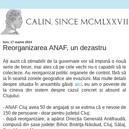
luni, 17 martie 2014
Reorganizarea ANAF, un dezastru
Ați auzit că
stimabilii
de la guvernare vor să impună o nouă
serie de biruri, mai ales că pe cele vechi nu-s capabili să le
colecteze. Au reorganizat politic organele de control, fără să
ia în seamă zonele geografice ale evaziuni. Mai multe detalii
despre situația în ansamblu găsiți
aici
, eu am o poveste de
la cineva din sistem despre cazul concret și absurd al
Clujului:
- ANAF Cluj avea 50 de angajați și se estima că e nevoie de
150 de persoane - doar pentru județul Cluj;
- după reorganizare, a apărut Direcția Generală Antifraudă,
compusă din șase județe: Bihor, Bistriţa-Năsăud, Cluj, Sălaj,