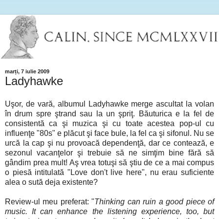
marți, 7 iulie 2009
Ladyhawke
Uşor, de vară, albumul Ladyhawke merge ascultat la volan
în drum spre ştrand sau la un şpriţ. Băuturica e la fel de
consistentă ca şi muzica şi cu toate acestea pop-ul cu
influenţe "80s" e plăcut şi face bule, la fel ca şi sifonul. Nu se
urcă la cap şi nu provoacă dependenţă, dar ce contează, e
sezonul vacanţelor şi trebuie să ne simţim bine fără să
gândim prea mult! Aş vrea totuşi să ştiu de ce a mai compus
o piesă intitulată "Love don't live here", nu erau suficiente
alea o sută deja existente?
Review-ul meu preferat: "
Thinking can ruin a good piece of
music. It can enhance the listening experience, too, but