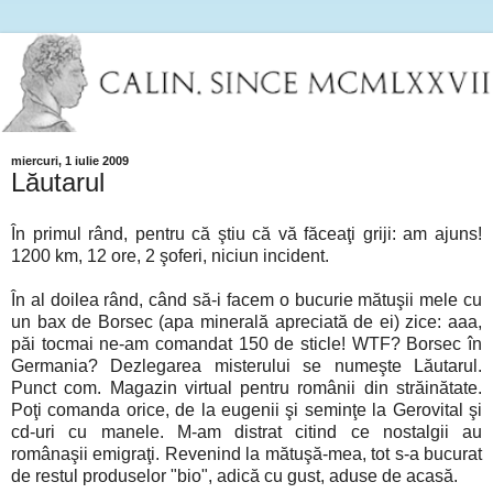
miercuri, 1 iulie 2009
Lăutarul
În primul rând, pentru că ştiu că vă făceaţi griji: am ajuns!
1200 km, 12 ore, 2 şoferi, niciun incident.
În al doilea rând, când să-i facem o bucurie mătuşii mele cu
un bax de Borsec (apa minerală apreciată de ei) zice: aaa,
păi tocmai ne-am comandat 150 de sticle! WTF? Borsec în
Germania? Dezlegarea misterului se numeşte Lăutarul.
Punct com. Magazin virtual pentru românii din străinătate.
Poţi comanda orice, de la eugenii şi seminţe la Gerovital şi
cd-uri cu manele. M-am distrat citind ce nostalgii au
românaşii emigraţi. Revenind la mătuşă-mea, tot s-a bucurat
de restul produselor "bio", adică cu gust, aduse de acasă.