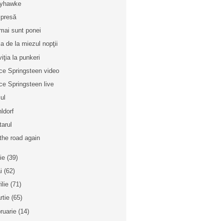
dyhawke
 presă
mai sunt ponei
a de la miezul nopţii
viţia la punkeri
ce Springsteen video
ce Springsteen live
ul
ldorf
tarul
the road again
nie
(39)
i
(62)
ilie
(71)
rtie
(65)
bruarie
(14)