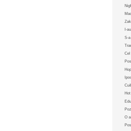
Nig
Mad
Zak
I-a
S-a
Tra
Cel
Pos
Hop
Ipo
Cui
Hot
Edu
Poz
O al
Pos