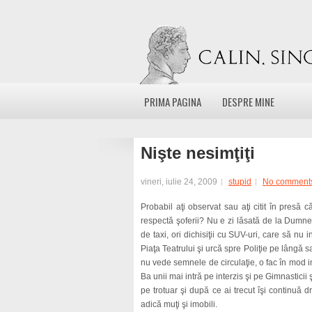
PRIMA PAGINA
DESPRE MINE
Nişte nesimţiţi
vineri, iulie 24, 2009
stupid
No comment
Probabil aţi observat sau aţi citit în presă 
respectă şoferii? Nu e zi lăsată de la Dumne
de taxi, ori dichisiţii cu SUV-uri, care să nu
Piaţa Teatrului şi urcă spre Poliţie pe lângă 
nu vede semnele de circulaţie, o fac în mod i
Ba unii mai intră pe interzis şi pe Gimnasticii
pe trotuar şi după ce ai trecut îşi continuă dr
adică muţi şi imobili.