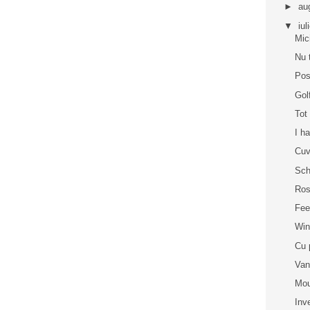
►
au
▼
iul
Mic
Nu 
Pos
Gol
Tot
I h
Cuv
Sch
Ros
Fee
Win
Cu 
Van
Mou
Inv