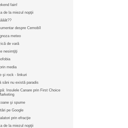
kend fain!
a de la miezul nopţii
ââât??
umentar despre Cernobîl
gnoza meteo
ică de vară
te nesimţiţi
ofobia
prin media
 şi rock - linkuri
ă sâni nu există paradis
pă: Insulele Canare prin First Choice
arketing
icoane şi spume
tări pe Google
alatori prin efracţie
a de la miezul nopţii