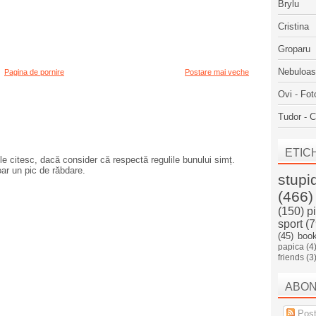
Brylu
Cristina
Groparu
Nebuloa
Pagina de pornire
Postare mai veche
Ovi - Fot
Tudor - C
ETIC
e citesc, dacă consider că respectă regulile bunului simț.
oar un pic de răbdare.
stupi
(466)
(150)
p
sport
(7
(45)
boo
papica
(4
friends
(3
ABO
Post