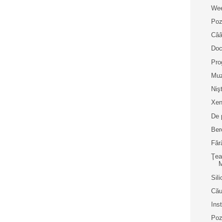
Wee
Poz
Cââ
Doc
Pro
Muz
Niş
Xen
De 
Bere
Făr
Ţea
M
Sil
Cău
Inst
Poz