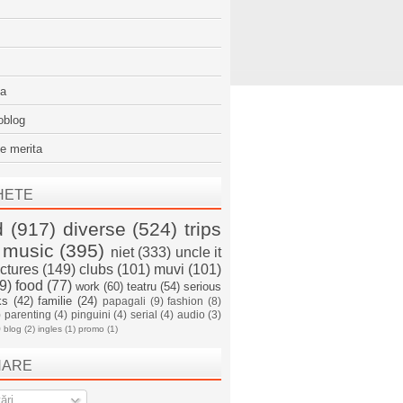
sa
oblog
e merita
HETE
d
(917)
diverse
(524)
trips
music
(395)
niet
(333)
uncle it
ictures
(149)
clubs
(101)
muvi
(101)
9)
food
(77)
work
(60)
teatru
(54)
serious
ks
(42)
familie
(24)
papagali
(9)
fashion
(8)
)
parenting
(4)
pinguini
(4)
serial
(4)
audio
(3)
)
blog
(2)
ingles
(1)
promo
(1)
NARE
ări