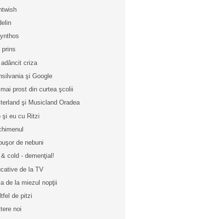
htwish
elin
ynthos
u prins
 adâncit criza
nsilvania şi Google
 mai prost din curtea şcolii
terland şi Musicland Oradea
 şi eu cu Ritzi
chimenul
buşor de nebuni
 & cold - demenţial!
cative de la TV
a de la miezul nopţii
tfel de pitzi
tere noi