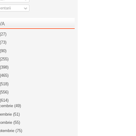
ntarii
VA
(27)
(73)
(90)
(255)
(398)
(465)
(518)
(556)
(614)
cembrie
(49)
iembrie
(51)
tombrie
(55)
ptembrie
(75)