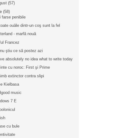
gust
(57)
ie
(58)
i farse penibile
toate ouăle dintr-un coş sunt la fel
terland - marfă nouă
ful Francez
 nu ştiu ce să postez azi
ave absolutely no idea what to write today
inte cu noroc: First şi Prime
imb extinctor contra slipi
e Kielbasa
lgood music
dows 7 E
polonicul
ish
se cu bule
entivitate