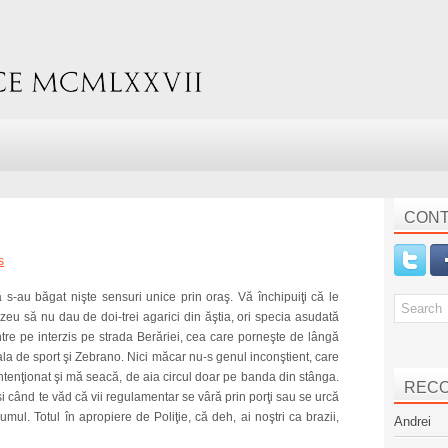
CONT
s
că s-au băgat nişte sensuri unice prin oraş. Vă închipuiţi că le
zeu să nu dau de doi-trei agarici din ăştia, ori specia asudată
 intre pe interzis pe strada Berăriei, cea care porneşte de lângă
sala de sport şi Zebrano. Nici măcar nu-s genul inconştient, care
ntenţionat şi mă seacă, de aia circul doar pe banda din stânga.
REC
 şi când te văd că vii regulamentar se vâră prin porţi sau se urcă
umul. Totul în apropiere de Poliţie, că deh, ai noştri ca brazii,
Andrei