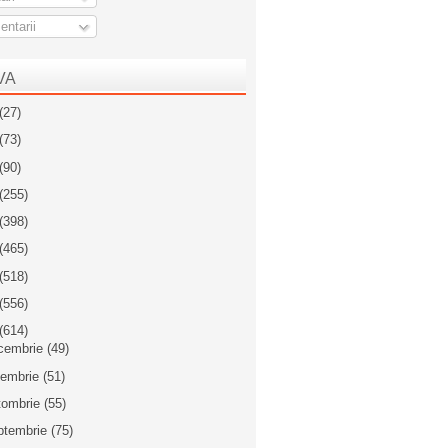
ntarii
VA
(27)
(73)
(90)
(255)
(398)
(465)
(518)
(556)
(614)
cembrie
(49)
iembrie
(51)
tombrie
(55)
ptembrie
(75)