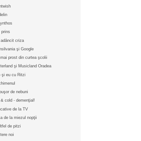
htwish
elin
ynthos
u prins
 adâncit criza
nsilvania şi Google
 mai prost din curtea şcolii
terland şi Musicland Oradea
 şi eu cu Ritzi
chimenul
buşor de nebuni
 & cold - demenţial!
cative de la TV
a de la miezul nopţii
tfel de pitzi
tere noi