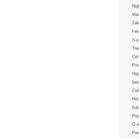
Nig
Mad
Zak
I-a
S-a
Tra
Cel
Pos
Hop
Ipo
Cui
Hot
Edu
Poz
O al
Pos