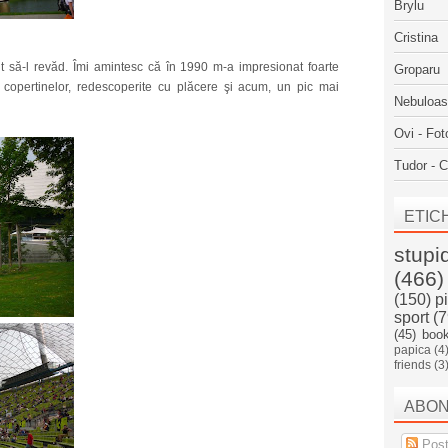
Brylu
Cristina
 să-l revăd. Îmi amintesc că în 1990 m-a impresionat foarte
Groparu
e copertinelor, redescoperite cu plăcere şi acum, un pic mai
Nebuloa
Ovi - Fot
Tudor - C
ETIC
stupi
(466)
(150)
p
sport
(7
(45)
boo
papica
(4
friends
(3
ABO
Post