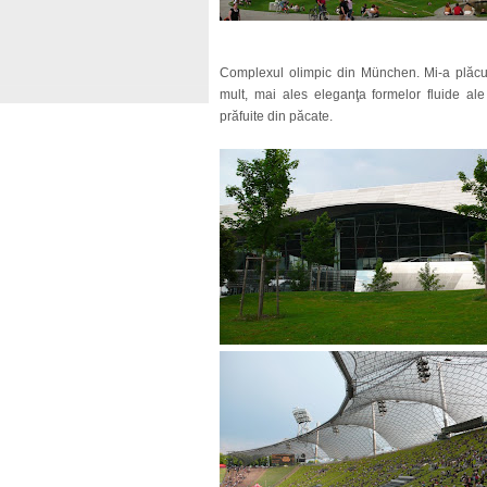
Complexul olimpic din München. Mi-a plăcut
mult, mai ales eleganţa formelor fluide al
prăfuite din păcate.