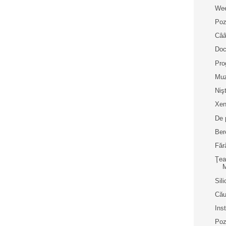
Wee
Poz
Cââ
Doc
Pro
Muz
Niş
Xen
De 
Bere
Făr
Ţea
M
Sil
Cău
Inst
Poz