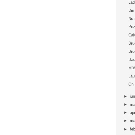
La
Din
Nu 
Poz
Cal
Bru
Bru
Bac
Müh
Lău
On 
►
iu
►
ma
►
apr
►
ma
►
fe