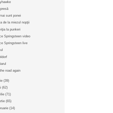
dyhawke
 presă
mai sunt ponei
a de la miezul nopţii
viţia la punkeri
ce Springsteen video
ce Springsteen live
ul
ldorf
tarul
the road again
nie
(39)
i
(62)
ilie
(71)
rtie
(65)
bruarie
(14)