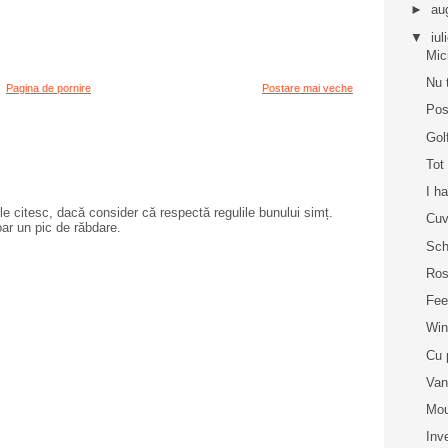
►
au
▼
iul
Mic
Nu 
Pagina de pornire
Postare mai veche
Pos
Gol
Tot
I h
e citesc, dacă consider că respectă regulile bunului simț.
Cuv
oar un pic de răbdare.
Sch
Ros
Fee
Win
Cu 
Van
Mou
Inv