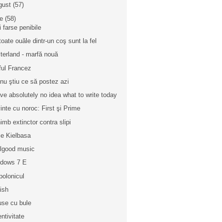
gust
(57)
ie
(58)
i farse penibile
toate ouăle dintr-un coş sunt la fel
terland - marfă nouă
ful Francez
 nu ştiu ce să postez azi
ave absolutely no idea what to write today
inte cu noroc: First şi Prime
imb extinctor contra slipi
e Kielbasa
lgood music
dows 7 E
polonicul
ish
se cu bule
entivitate