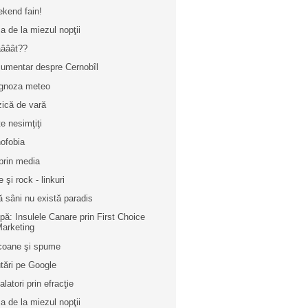
kend fain!
a de la miezul nopţii
ââât??
umentar despre Cernobîl
gnoza meteo
ică de vară
te nesimţiţi
ofobia
prin media
 şi rock - linkuri
ă sâni nu există paradis
pă: Insulele Canare prin First Choice
arketing
icoane şi spume
tări pe Google
alatori prin efracţie
a de la miezul nopţii