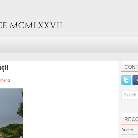
ţii
CONT
ments
REC
Andrei