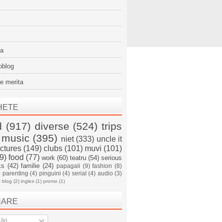
sa
oblog
e merita
HETE
d
(917)
diverse
(524)
trips
music
(395)
niet
(333)
uncle it
ictures
(149)
clubs
(101)
muvi
(101)
9)
food
(77)
work
(60)
teatru
(54)
serious
ks
(42)
familie
(24)
papagali
(9)
fashion
(8)
)
parenting
(4)
pinguini
(4)
serial
(4)
audio
(3)
)
blog
(2)
ingles
(1)
promo
(1)
NARE
ări