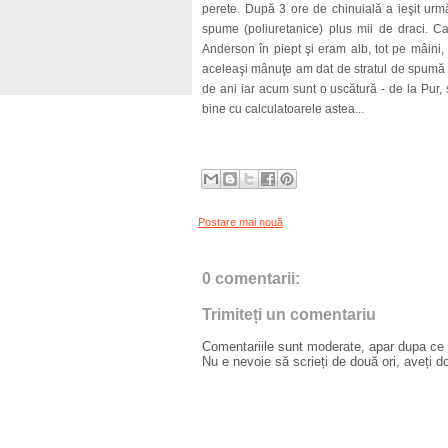
perete. După 3 ore de chinuială a ieşit urmă
spume (poliuretanice) plus mii de draci. C
Anderson în piept şi eram alb, tot pe mâini
aceleaşi mânuţe am dat de stratul de spumă
de ani iar acum sunt o uscătură - de la Pur,
bine cu calculatoarele astea...
Postare mai nouă
0 comentarii:
Trimiteți un comentariu
Comentariile sunt moderate, apar dupa ce l
Nu e nevoie să scrieți de două ori, aveți d