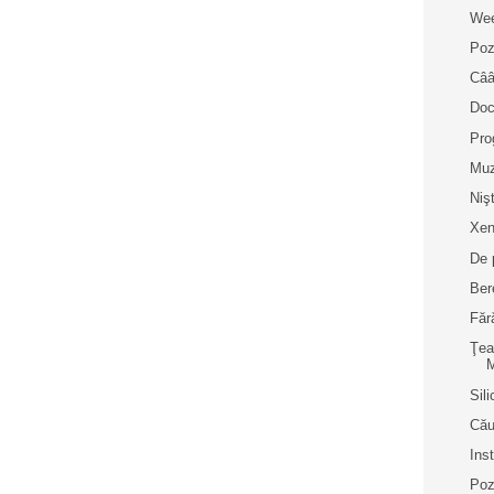
Wee
Poz
Cââ
Doc
Pro
Muz
Niş
Xen
De 
Bere
Făr
Ţea
M
Sil
Cău
Inst
Poz