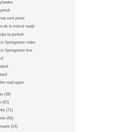
dyhawke
 presă
mai sunt ponei
a de la miezul nopţii
viţia la punkeri
ce Springsteen video
ce Springsteen live
ul
ldorf
tarul
the road again
nie
(39)
i
(62)
ilie
(71)
rtie
(65)
bruarie
(14)