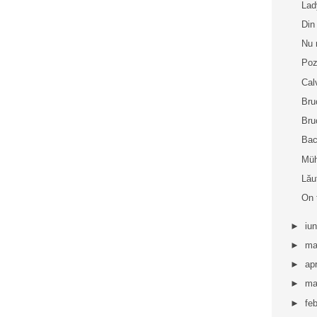
La
Din
Nu 
Poz
Cal
Bru
Bru
Bac
Müh
Lău
On 
►
iu
►
ma
►
apr
►
ma
►
fe