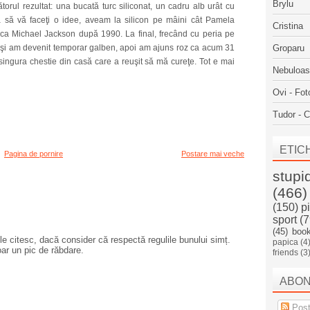
Brylu
torul rezultat: una bucată turc siliconat, un cadru alb urât cu
a să vă faceţi o idee, aveam la silicon pe mâini cât Pamela
Cristina
, ca Michael Jackson după 1990. La final, frecând cu peria pe
 şi am devenit temporar galben, apoi am ajuns roz ca acum 31
Groparu
 singura chestie din casă care a reuşit să mă cureţe. Tot e mai
Nebuloa
Ovi - Fot
Tudor - C
ETIC
Pagina de pornire
Postare mai veche
stupi
(466)
(150)
p
sport
(7
(45)
boo
e citesc, dacă consider că respectă regulile bunului simț.
papica
(4
oar un pic de răbdare.
friends
(3
ABO
Post