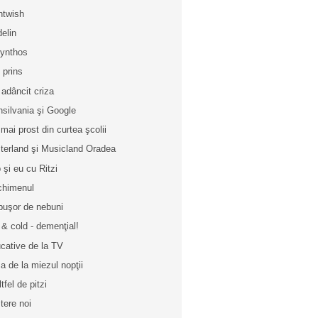
htwish
elin
ynthos
u prins
 adâncit criza
nsilvania şi Google
 mai prost din curtea şcolii
terland şi Musicland Oradea
 şi eu cu Ritzi
chimenul
buşor de nebuni
 & cold - demenţial!
cative de la TV
a de la miezul nopţii
tfel de pitzi
tere noi