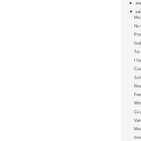
►
au
▼
iul
Mic
Nu 
Pos
Gol
Tot
I h
Cuv
Sch
Ros
Fee
Win
Cu 
Van
Mou
Inv