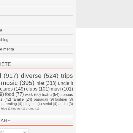
sa
oblog
e merita
HETE
d
(917)
diverse
(524)
trips
music
(395)
niet
(333)
uncle it
ictures
(149)
clubs
(101)
muvi
(101)
9)
food
(77)
work
(60)
teatru
(54)
serious
ks
(42)
familie
(24)
papagali
(9)
fashion
(8)
)
parenting
(4)
pinguini
(4)
serial
(4)
audio
(3)
)
blog
(2)
ingles
(1)
promo
(1)
NARE
ări