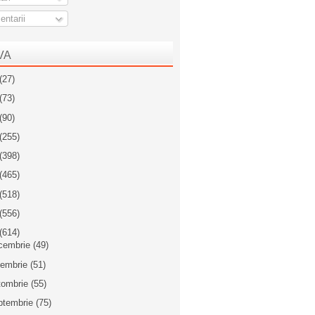
ntarii
VA
(27)
(73)
(90)
(255)
(398)
(465)
(518)
(556)
(614)
cembrie
(49)
iembrie
(51)
tombrie
(55)
ptembrie
(75)