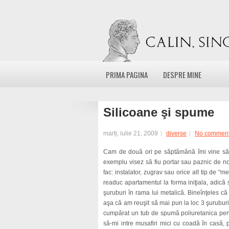
PRIMA PAGINA
DESPRE MINE
Silicoane şi spume
marți, iulie 21, 2009
diverse
No commen
Cam de două ori pe săptămână îmi vine să-m
exemplu visez să fiu portar sau paznic de n
fac: instalator, zugrav sau orice alt tip de 
readuc apartamentul la forma iniţiala, adică
şuruburi în rama lui metalică. Bineînţeles c
aşa că am reuşit să mai pun la loc 3 şurubur
cumpărat un tub de spumă poliuretanica pentr
să-mi intre musafiri mici cu coadă în casă, 