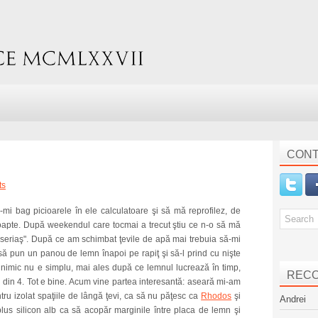
CONT
ts
i bag picioarele în ele calculatoare şi să mă reprofilez, de
oapte. După weekendul care tocmai a trecut ştiu ce n-o să mă
"meseriaş". După ce am schimbat ţevile de apă mai trebuia să-mi
 să pun un panou de lemn înapoi pe rapiţ şi să-l prind cu nişte
ă nimic nu e simplu, mai ales după ce lemnul lucrează în timp,
REC
i din 4. Tot e bine. Acum vine partea interesantă: aseară mi-am
u izolat spaţiile de lângă ţevi, ca să nu păţesc ca
Rhodos
şi
Andrei
plus silicon alb ca să acopăr marginile între placa de lemn şi