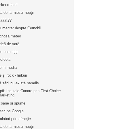
kend fain!
a de la miezul nopţii
ââât??
umentar despre Cernobîl
gnoza meteo
ică de vară
te nesimţiţi
ofobia
prin media
 şi rock - linkuri
ă sâni nu există paradis
pă: Insulele Canare prin First Choice
arketing
icoane şi spume
tări pe Google
alatori prin efracţie
a de la miezul nopţii