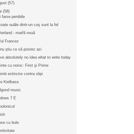
gust
(57)
ie
(58)
i farse penibile
toate ouăle dintr-un coş sunt la fel
terland - marfă nouă
ful Francez
 nu ştiu ce să postez azi
ave absolutely no idea what to write today
inte cu noroc: First şi Prime
imb extinctor contra slipi
e Kielbasa
lgood music
dows 7 E
polonicul
ish
se cu bule
entivitate