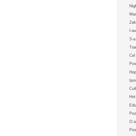
Nig
Mad
Zak
I-a
S-a
Tra
Cel
Pos
Hop
Ipo
Cui
Hot
Edu
Poz
O al
Pos