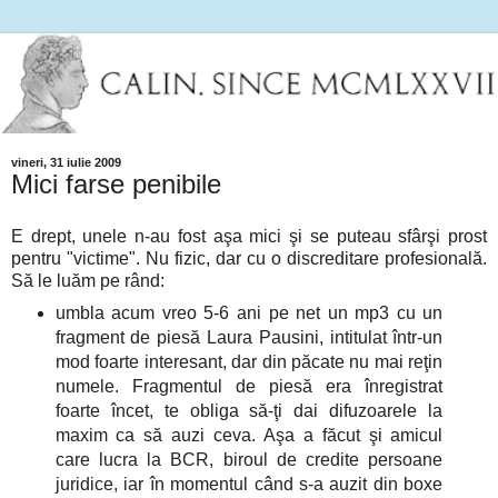
vineri, 31 iulie 2009
Mici farse penibile
E drept, unele n-au fost aşa mici şi se puteau sfârşi prost
pentru "victime". Nu fizic, dar cu o discreditare profesională.
Să le luăm pe rând:
umbla acum vreo 5-6 ani pe net un mp3 cu un
fragment de piesă Laura Pausini, intitulat într-un
mod foarte interesant, dar din păcate nu mai reţin
numele. Fragmentul de piesă era înregistrat
foarte încet, te obliga să-ţi dai difuzoarele la
maxim ca să auzi ceva. Aşa a făcut şi amicul
care lucra la BCR, biroul de credite persoane
juridice, iar în momentul când s-a auzit din boxe