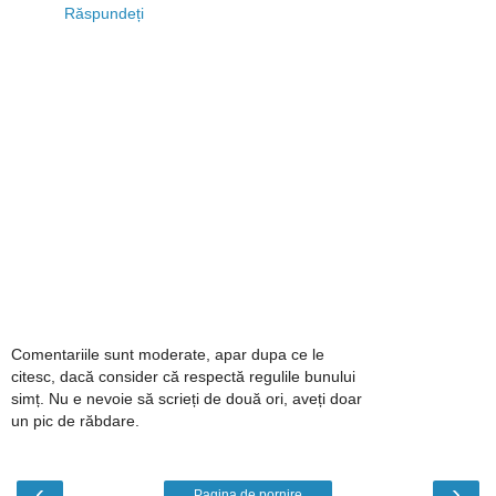
Răspundeți
Comentariile sunt moderate, apar dupa ce le
citesc, dacă consider că respectă regulile bunului
simț. Nu e nevoie să scrieți de două ori, aveți doar
un pic de răbdare.
‹
›
Pagina de pornire