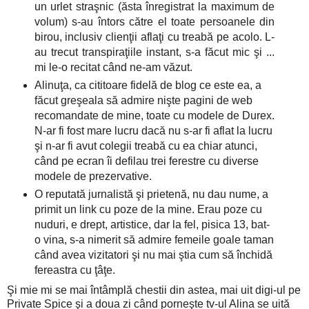
un urlet straşnic (ăsta înregistrat la maximum de
volum) s-au întors către el toate persoanele din
birou, inclusiv clienţii aflaţi cu treabă pe acolo. L-
au trecut transpiraţiile instant, s-a făcut mic şi ...
mi le-o recitat când ne-am văzut.
Alinuţa, ca cititoare fidelă de blog ce este ea, a
făcut greşeala să admire nişte pagini de web
recomandate de mine, toate cu modele de Durex.
N-ar fi fost mare lucru dacă nu s-ar fi aflat la lucru
şi n-ar fi avut colegii treabă cu ea chiar atunci,
când pe ecran îi defilau trei ferestre cu diverse
modele de prezervative.
O reputată jurnalistă şi prietenă, nu dau nume, a
primit un link cu poze de la mine. Erau poze cu
nuduri, e drept, artistice, dar la fel, pisica 13, bat-
o vina, s-a nimerit să admire femeile goale taman
când avea vizitatori şi nu mai ştia cum să închidă
fereastra cu ţâţe.
Şi mie mi se mai întâmplă chestii din astea, mai uit digi-ul pe
Private Spice şi a doua zi când porneşte tv-ul Alina se uită