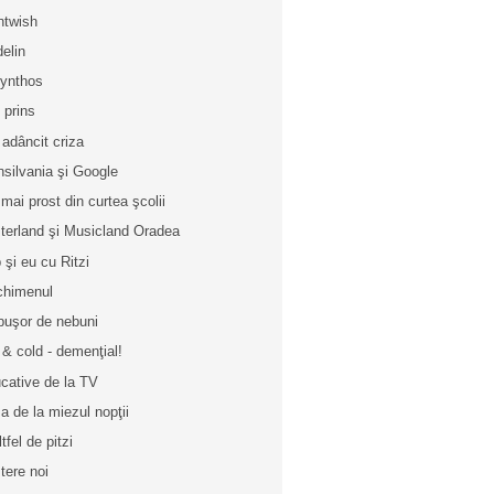
htwish
elin
ynthos
u prins
 adâncit criza
nsilvania şi Google
 mai prost din curtea şcolii
terland şi Musicland Oradea
 şi eu cu Ritzi
chimenul
buşor de nebuni
 & cold - demenţial!
cative de la TV
a de la miezul nopţii
tfel de pitzi
tere noi