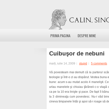
PRIMA PAGINA
DESPRE MINE
Cuibuşor de nebuni
marți, iulie 14, 2009
stupid
5 comments
Vă povesteam mai demult că la parterul scări
teologie şi într-o zi au dispărut. Vestea buna 
bune: acum s-au mutat acolo 4 manelişti. Ce 
urlau manelele şi chiuiau ţărăneii c-o vlag
ca pe la 10 era linişte şi pace. De fapt îi b
la 3 dimineaţa cum povestesc. Nu-i văd bine
cineva timpanele întâi şi apoi să-i roage să 