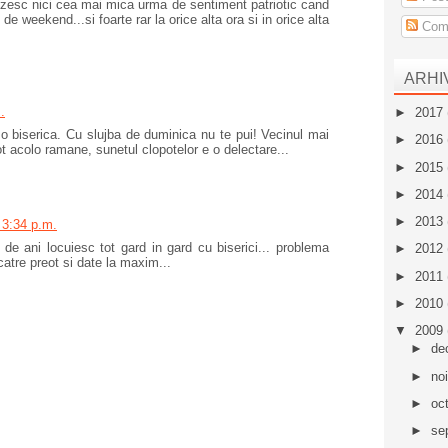
ezesc nici cea mai mica urma de sentiment patriotic cand
 de weekend...si foarte rar la orice alta ora si in orice alta
Come
ARHI
.
►
2017
o biserica. Cu slujba de duminica nu te pui! Vecinul mai
►
2016
t acolo ramane, sunetul clopotelor e o delectare...
►
2015
►
2014
►
2013
9 3:34 p.m.
 de ani locuiesc tot gard in gard cu biserici... problema
►
2012
atre preot si date la maxim...
►
2011
►
2010
▼
2009
►
de
►
no
►
oc
►
se