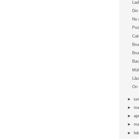
La
Din
Nu 
Poz
Cal
Bru
Bru
Bac
Müh
Lău
On 
►
iu
►
ma
►
apr
►
ma
►
fe