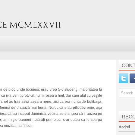
CONT
i de bloc unde locuiesc erau vreo 5-6 studenţi, majoritatea la
e ca n-a venit protv-ul, nu mirosea a hoit, dar cam atât cu veştile
chef au tras ăstia aseară nene, zici că era nuntă de bulibaşă,
ă demnă de o cauză mai bună. Noroc ca s-au pilit devreme, aşa
ănuiesc că au început duminică, vecina se plângea că îi auzea pe
REC
, am nişte oameni hotărâţi prin bloc, s-ar putea sa le spargă
dea muzica mai încet.
Andrei