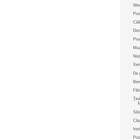
Wee
Poz
Cââ
Doc
Pro
Muz
Niş
Xen
De 
Bere
Făr
Ţea
M
Sil
Cău
Inst
Poz