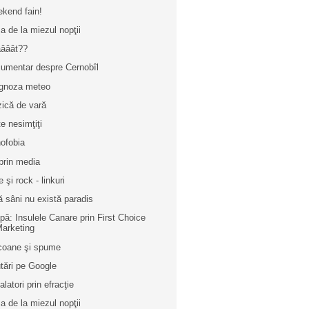
kend fain!
a de la miezul nopţii
ââât??
umentar despre Cernobîl
gnoza meteo
ică de vară
te nesimţiţi
ofobia
prin media
 şi rock - linkuri
ă sâni nu există paradis
pă: Insulele Canare prin First Choice
arketing
icoane şi spume
tări pe Google
alatori prin efracţie
a de la miezul nopţii