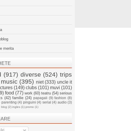
sa
oblog
e merita
HETE
d
(917)
diverse
(524)
trips
music
(395)
niet
(333)
uncle it
ictures
(149)
clubs
(101)
muvi
(101)
9)
food
(77)
work
(60)
teatru
(54)
serious
ks
(42)
familie
(24)
papagali
(9)
fashion
(8)
)
parenting
(4)
pinguini
(4)
serial
(4)
audio
(3)
)
blog
(2)
ingles
(1)
promo
(1)
NARE
ări