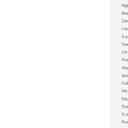
Nig
Mad
Zak
I-a
S-a
Tra
Cel
Pos
Hop
Ipo
Cui
Hot
Edu
Poz
O al
Pos