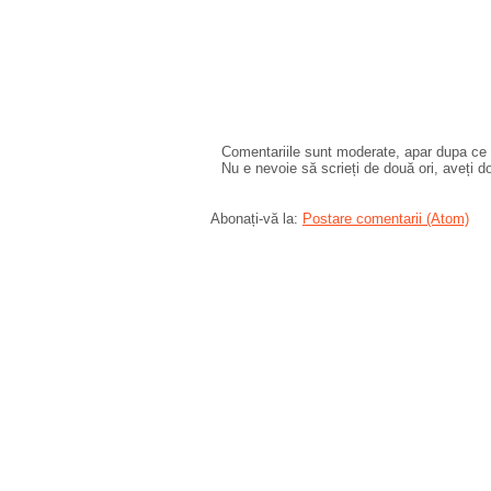
Comentariile sunt moderate, apar dupa ce l
Nu e nevoie să scrieți de două ori, aveți d
Abonați-vă la:
Postare comentarii (Atom)