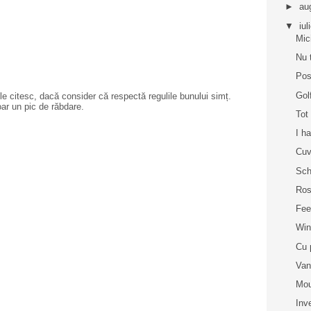
►
au
▼
iul
Mic
Nu 
Pos
Gol
e citesc, dacă consider că respectă regulile bunului simț.
oar un pic de răbdare.
Tot
I h
Cuv
Sch
Ros
Fee
Win
Cu 
Van
Mou
Inv