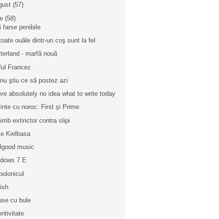
gust
(57)
ie
(58)
i farse penibile
toate ouăle dintr-un coş sunt la fel
terland - marfă nouă
ful Francez
 nu ştiu ce să postez azi
ave absolutely no idea what to write today
inte cu noroc: First şi Prime
imb extinctor contra slipi
e Kielbasa
lgood music
dows 7 E
polonicul
ish
se cu bule
entivitate