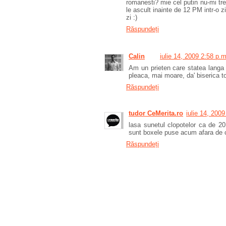
romanesti? mie cel putin nu-mi tr
le ascult inainte de 12 PM intr-o zi
zi :)
Răspundeți
Calin
iulie 14, 2009 2:58 p.m
Am un prieten care statea langa 
pleaca, mai moare, da' biserica to
Răspundeți
tudor CeMerita.ro
iulie 14, 200
lasa sunetul clopotelor ca de 20
sunt boxele puse acum afara de c
Răspundeți