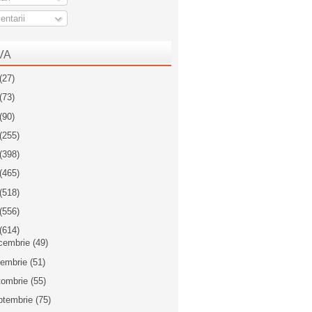
ntarii
VA
(27)
(73)
(90)
(255)
(398)
(465)
(518)
(556)
(614)
cembrie
(49)
iembrie
(51)
tombrie
(55)
ptembrie
(75)