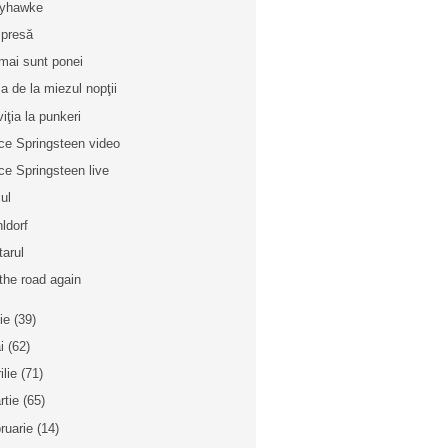
dyhawke
 presă
mai sunt ponei
a de la miezul nopţii
viţia la punkeri
ce Springsteen video
ce Springsteen live
ul
ldorf
tarul
the road again
nie
(39)
i
(62)
ilie
(71)
rtie
(65)
bruarie
(14)