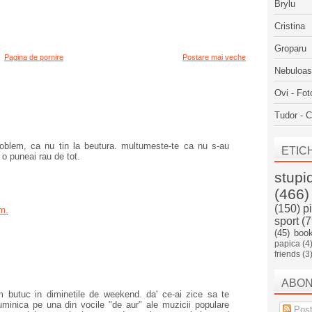
Brylu
Cristina
Groparu
Pagina de pornire
Postare mai veche
Nebuloa
Ovi - Fot
Tudor - C
 problem, ca nu tin la beutura. multumeste-te ca nu s-au
ETIC
 o puneai rau de tot.
stupi
(466)
(150)
p
.m.
sport
(7
(45)
boo
papica
(4
friends
(3
ABO
rm butuc in diminetile de weekend. da' ce-ai zice sa te
uminica pe una din vocile "de aur" ale muzicii populare
Post