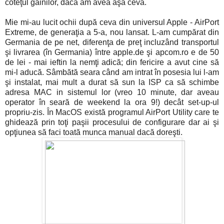
coteţul găinilor, dacă am avea aşa ceva.
Mie mi-au lucit ochii după ceva din universul Apple - AirPort
Extreme, de generaţia a 5-a, nou lansat. L-am cumpărat din
Germania de pe net, diferenţa de preţ incluzând transportul
şi livrarea (în Germania) între apple.de şi apcom.ro e de 50
de lei - mai ieftin la nemţi adică; din fericire a avut cine să
mi-l aducă. Sâmbătă seara când am intrat în posesia lui l-am
şi instalat, mai mult a durat să sun la ISP ca să schimbe
adresa MAC in sistemul lor (vreo 10 minute, dar aveau
operator în seară de weekend la ora 9!) decât set-up-ul
propriu-zis. În MacOS există programul AirPort Utility care te
ghidează prin toţi paşii procesului de configurare dar ai şi
opţiunea să faci toată munca manual dacă doreşti.