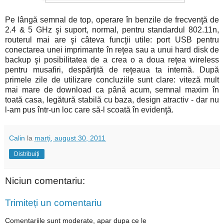
Pe lângă semnal de top, operare în benzile de frecvenţă de
2.4 & 5 GHz şi suport, normal, pentru standardul 802.11n,
routerul mai are şi câteva funcţii utile: port USB pentru
conectarea unei imprimante în reţea sau a unui hard disk de
backup şi posibilitatea de a crea o a doua reţea wireless
pentru musafiri, despărţită de reţeaua ta internă. După
primele zile de utilizare concluziile sunt clare: viteză mult
mai mare de download ca până acum, semnal maxim în
toată casa, legătură stabilă cu baza, design atractiv - dar nu
l-am pus într-un loc care să-l scoată în evidenţă.
Calin
la
marți, august 30, 2011
Distribuiți
Niciun comentariu:
Trimiteți un comentariu
Comentariile sunt moderate, apar dupa ce le