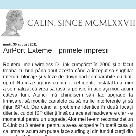
marți, 30 august 2011
AirPort Exteme - primele impresii
Routerul meu wireless D-Link cumpărat în 2006 şi-a făcut
treaba cu brio până anul acesta când a început să sughită:
rateruri, blocaje şi viteze de download comparabile cu dial-
up-ul. Nu m-a surprins cu nimic, cel identic instalat la ai mei
a semnalizat că vrea să iasă la pensie în acelaşi mod acum
câteva luni. Atunci mă chinuisem să-i fac upgrade la
firmware, să modific canalele ca să nu fie interferenţe şi să
înjur ISP-ul. Dar când ai probleme identice în două locaţii
diferite, cu doi ISP diferiţi însă cu acelaşi hardware e clar - e
momentul pentru un upgrade. Alor mei le-am recomandat un
D-Link cu 3 antene, pentru a avea acoperire în toată casa şi
ca urmare acum am putea face surfing şi din fundul curţii din