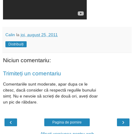
Calin
la
joi, august 25, 2011
Distribuiți
Niciun comentariu:
Trimiteți un comentariu
Comentariile sunt moderate, apar dupa ce le
citesc, dacă consider că respectă regulile bunului
simț. Nu e nevoie să scrieți de două ori, aveți doar
un pic de răbdare.
‹
›
Pagina de pornire
Afișați versiunea pentru web