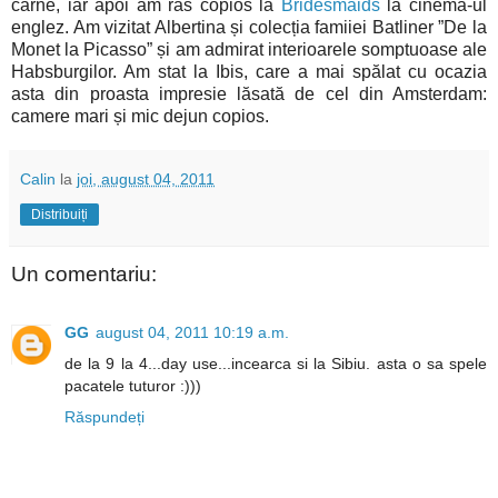
carne, iar apoi am râs copios la
Bridesmaids
la cinema-ul
englez. Am vizitat Albertina și colecția famiiei Batliner ”De la
Monet la Picasso” și am admirat interioarele somptuoase ale
Habsburgilor. Am stat la Ibis, care a mai spălat cu ocazia
asta din proasta impresie lăsată de cel din Amsterdam:
camere mari și mic dejun copios.
Calin
la
joi, august 04, 2011
Distribuiți
Un comentariu:
GG
august 04, 2011 10:19 a.m.
de la 9 la 4...day use...incearca si la Sibiu. asta o sa spele
pacatele tuturor :)))
Răspundeți