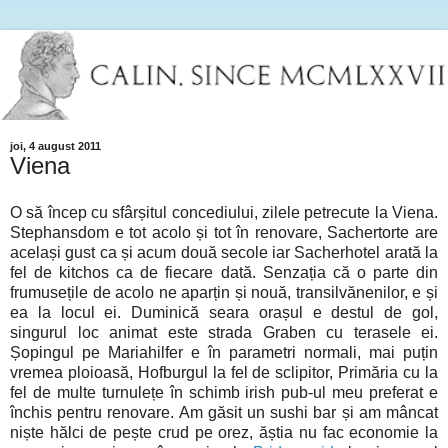
joi, 4 august 2011
Viena
O să încep cu sfârșitul concediului, zilele petrecute la Viena.
Stephansdom e tot acolo și tot în renovare, Sachertorte are
același gust ca și acum două secole iar Sacherhotel arată la
fel de kitchos ca de fiecare dată. Senzația că o parte din
frumusețile de acolo ne aparțin și nouă, transilvănenilor, e și
ea la locul ei. Duminică seara orașul e destul de gol,
singurul loc animat este strada Graben cu terasele ei.
Șopingul pe Mariahilfer e în parametri normali, mai puțin
vremea ploioasă, Hofburgul la fel de sclipitor, Primăria cu la
fel de multe turnulețe în schimb irish pub-ul meu preferat e
închis pentru renovare. Am găsit un sushi bar și am mâncat
niște hălci de pește crud pe orez, ăștia nu fac economie la