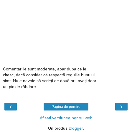
Comentariile sunt moderate, apar dupa ce le
citesc, dacă consider că respectă regulile bunului
simț. Nu e nevoie să scrieți de două ori, aveți doar
un pic de răbdare.
‹
›
Pagina de pornire
Afișați versiunea pentru web
Un produs
Blogger
.