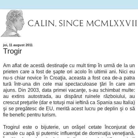
joi, 11 august 2011
Trogir
Am aflat de acestă destinaţie cu mult timp în urmă de la un
prieten care a fost de şapte ori acolo în ultimii ani. Nici eu
nu-s chiar novice în Croaţia, aceasta a fost cea de-a patra
tură într-una din cele mai spectaculoase ţări în care am
ajuns. Din 2003, data primei vacanţe, s-au schimbat multe:
au extins autostrada, au dispărut ruinele războiului, au
crescut preţurile (dar e totuşi mai ieftină ca Spania sau Italia)
şi se pregătesc de EU, merită acest lucru pe deplin şi o să
fie benefic pentru turism.
Trogirul este o bijuterie, un orăşel cetate înconjurat de
canale cu apă şi puternic influenţat de dominaţia veneţiană.