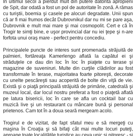
În ultimul secol a pierdut mult din putere datorită apropierii
de Spit, dar odată a fost un pol de autoritate în zonă. A rămas
cu turiştii, boemia şi casele pe alocuri degradate. Unii spun
că ar fi mai frumos decât Dubrovnikul dar nu mi se pare aşa,
Dubrovnik e mult mai mare şi mai cosmopolit. Cert e că în
Trogir te simţi bine, e uşor provincial dar nu iei ţepe şi n-are
forfota unui oraş mare - perfect pentru concediu.
Principalele puncte de interes sunt promenada străjuită de
palmieri, fortăreaţa Kamerlengo aflată la capătul ei şi
străduţele ce dau din loc în loc în piaţete cu terase şi
magazine de suveniruri. Multe din curţile clădirilor au fost
transformate în terase, majoritatea foarte pitoreşti, decorate
cu unelte pescăreşti sau acoperită de bolte din viţă de vie.
Există şi o piaţă principală străjuită de primărie, catedrală şi
muzeul local, dar locul nostru preferat a fost o piaţetă aflată
pe latura bisericii, loc în care se afla un cocktail bar cu
muzică live şi un restaurant cu mâncare bună şi personal
prietenos. Cam tot în a doua seară mergeam acolo.
Trogirul e de vizitat, de fapt sfatul meu e să mergeţi cu
maşina în Croaţia şi să bifaţi cât mai multe locuri puteţi,
aproape toate localităţile turistice au ceva unic şi pitoresc - şi