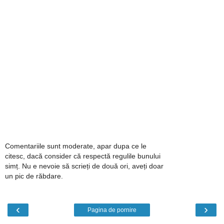
Comentariile sunt moderate, apar dupa ce le
citesc, dacă consider că respectă regulile bunului
simț. Nu e nevoie să scrieți de două ori, aveți doar
un pic de răbdare.
‹
›
Pagina de pornire