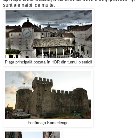
sunt ale naibii de multe.
Piaţa principală pozată în HDR din turnul bisericii
Fortăreaţa Kamerlengo