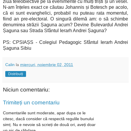
ziua teleobiective pe la evenimente cu mulți triști și un vesel.
N-am înțeles exact ce căutau Johannis și Botesch pe acolo,
că ei sunt evanghelici, probabil nu puteau rata momentul,
fiind an pre-electoral. O singură dilemă am: o să schimbe
denumirea străzii Șaguna acum? Devine Bulevardul Andrei
Șaguna sau Strada Sfântul Ierarh Andrei Șaguna?
PS: CPSIAȘS - Colegiul Pedagogic Sfântul Ierarh Andrei
Șaguna Sibiu
Calin
la
miercuri, noiembrie 02, 2011
Distribuiți
Niciun comentariu:
Trimiteți un comentariu
Comentariile sunt moderate, apar dupa ce le
citesc, dacă consider că respectă regulile bunului
simț. Nu e nevoie să scrieți de două ori, aveți doar
un pic de răbdare.