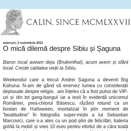
miercuri, 2 noiembrie 2011
O mică dilemă despre Sibiu și Șaguna
Baron local aveam deja (Brukenthal), acum avem și sfânt
local. Crește calitatea vieții la Sibiu.
Weekendul care a trecut Andrei Șaguna a devenit Big
Kahuna. N-am de gând să enervez lumea cu considerații
deplasate despre religie, am înțeles că a fost puhoi de VIP-
uri și din tot gang-bangul iar a ieșit în evidență unicornul
României, prea-chiorul Băsescu, râzând rotund ca un
bostan de Halloween, imortalizat în plin moment de
”beatitudine” în fotografia super-mișto a lui Sebastian
Marcovici, care s-a ales cu un pod plin de felicitări, bateria
golită la mobil și vreo 10 euro pentru efortul de a căra toată