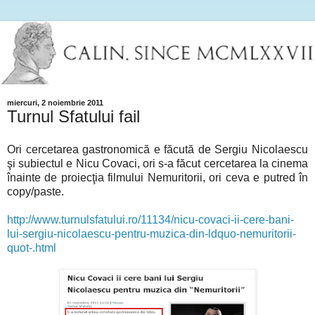
miercuri, 2 noiembrie 2011
Turnul Sfatului fail
Ori cercetarea gastronomică e făcută de Sergiu Nicolaescu
şi subiectul e Nicu Covaci, ori s-a făcut cercetarea la cinema
înainte de proiecţia filmului Nemuritorii, ori ceva e putred în
copy/paste.
http://www.turnulsfatului.ro/11134/nicu-covaci-ii-cere-bani-
lui-sergiu-nicolaescu-pentru-muzica-din-ldquo-nemuritorii-
quot-.html