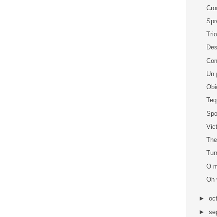
Cro
Spr
Trio
Des
Com
Un 
Obi
Teq
Spo
Vic
The
Turn
O m
Oh 
►
oc
►
se