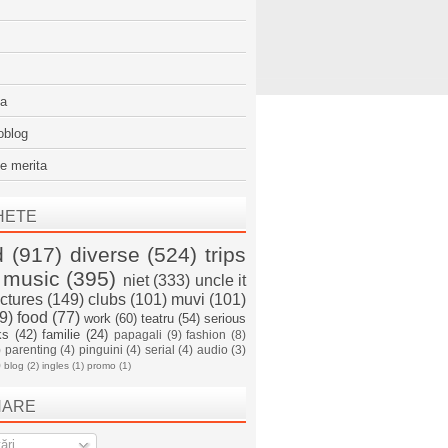
sa
oblog
e merita
HETE
d
(917)
diverse
(524)
trips
music
(395)
niet
(333)
uncle it
ictures
(149)
clubs
(101)
muvi
(101)
9)
food
(77)
work
(60)
teatru
(54)
serious
ks
(42)
familie
(24)
papagali
(9)
fashion
(8)
)
parenting
(4)
pinguini
(4)
serial
(4)
audio
(3)
)
blog
(2)
ingles
(1)
promo
(1)
NARE
ări