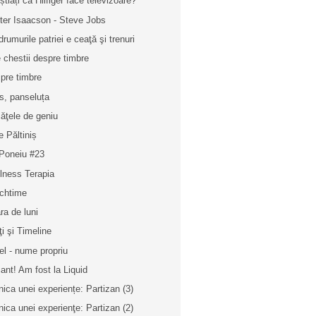
știați că Hilfiger face televizoare?
ter Isaacson - Steve Jobs
drumurile patriei e ceaţă şi trenuri
e chestii despre timbre
pre timbre
s, panseluța
ăţele de geniu
e Păltiniș
 Poneiu #23
lness Terapia
chtime
ra de luni
ţi şi Timeline
el - nume propriu
ant! Am fost la Liquid
nica unei experiențe: Partizan (3)
nica unei experienţe: Partizan (2)