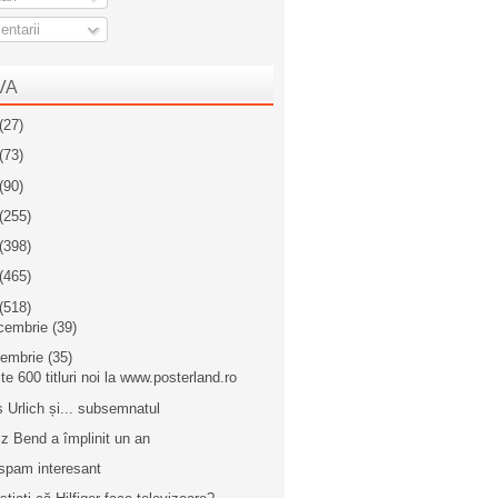
ntarii
VA
(27)
(73)
(90)
(255)
(398)
(465)
(518)
cembrie
(39)
iembrie
(35)
te 600 titluri noi la www.posterland.ro
s Urlich și... subsemnatul
iz Bend a împlinit un an
spam interesant