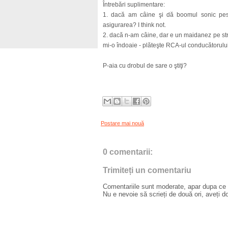
Întrebări suplimentare:
1. dacă am câine şi dă boomul sonic peste
asigurarea? I think not.
2. dacă n-am câine, dar e un maidanez pe stra
mi-o îndoaie - plăteşte RCA-ul conducătorulu
P-aia cu drobul de sare o ştiţi?
Postare mai nouă
0 comentarii:
Trimiteți un comentariu
Comentariile sunt moderate, apar dupa ce l
Nu e nevoie să scrieți de două ori, aveți d