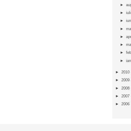
►
au
►
iul
►
iu
►
ma
►
apr
►
ma
►
fe
►
ia
►
2010
►
2009
►
2008
►
2007
►
2006