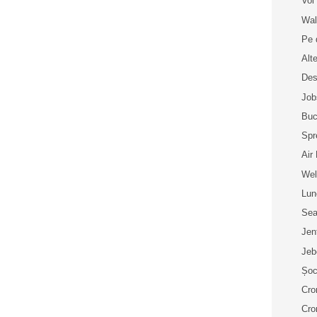
Voi 
Wal
Pe 
Alt
Des
Job
Buc
Spr
Air
Wel
Lun
Sea
Jen
Jeb
Șoc
Cro
Cro