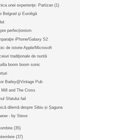
nica unei experienţe: Partizan (1)
e Belgrad şi Euroligă
let
pre perfecționism
paraţie iPhone/Galaxy S2
pic de istorie Apple/Microsoft
ceiuri tradiţionale de nuntă
uilla boom boom sonic
rturi
tor Bailey@Vintage Pub
 Mill and The Cross
ul Sfatului fail
ică dilemă despre Sibiu și Șaguna
wow - by Steve
tombrie
(35)
ptembrie
(37)