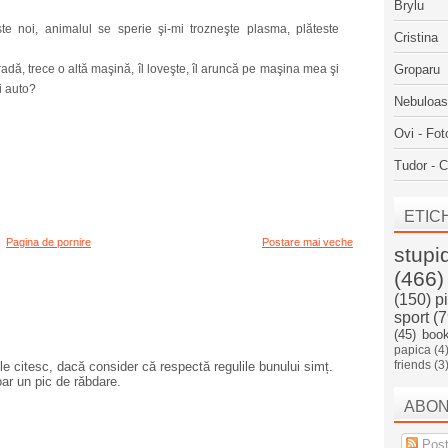
Brylu
 noi, animalul se sperie şi-mi trozneşte plasma, plăteste
Cristina
dă, trece o altă maşină, îl loveşte, îl aruncă pe maşina mea şi
Groparu
i auto?
Nebuloa
Ovi - Fot
Tudor - C
ETIC
Pagina de pornire
Postare mai veche
stupi
(466)
(150)
p
sport
(7
(45)
boo
papica
(4
friends
(3
e citesc, dacă consider că respectă regulile bunului simț.
oar un pic de răbdare.
ABO
Post