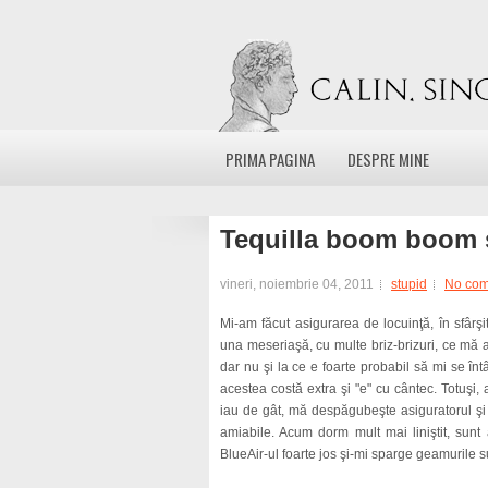
PRIMA PAGINA
DESPRE MINE
Tequilla boom boom 
vineri, noiembrie 04, 2011
stupid
No co
Mi-am făcut asigurarea de locuinţă, în sfârş
una meseriaşă, cu multe briz-brizuri, ce mă 
dar nu şi la ce e foarte probabil să mi se înt
acestea costă extra şi "e" cu cântec. Totuşi
iau de gât, mă despăgubeşte asiguratorul şi î
amiabile. Acum dorm mult mai liniştit, sun
BlueAir-ul foarte jos şi-mi sparge geamurile s