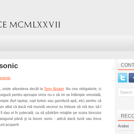
sonic
CONT
mments
it, unde altundeva decât la
Teny Broker
. Nu cea obligatorie, ci
asigură pentru aproape orice nu o să mi se întâmple vreodată,
âmple (furt laptop, rupt furtun sau garnitură apă, etc) pentru că
, am aflat că dacă mă inundă vecinul nu trebuie să mă duc să-l
l dau ei în judecată, ca să păstrăm relaţiile pe scara blocului
REC
t asigurat până şi la boom sonic - adică dacă tună sau trece
unt acoperit.
Andrei