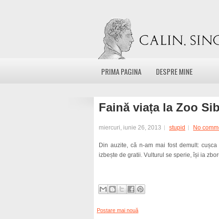
PRIMA PAGINA
DESPRE MINE
Faină viața la Zoo Si
miercuri, iunie 26, 2013
stupid
No comm
Din auzite, că n-am mai fost demult: cușca t
izbește de gratii. Vulturul se sperie, își ia zbor
Postare mai nouă