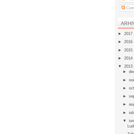
Come
ARHI
►
2017
►
2016
►
2015
►
2014
▼
2013
►
de
►
no
►
oc
►
se
►
au
►
iul
▼
iu
Lud