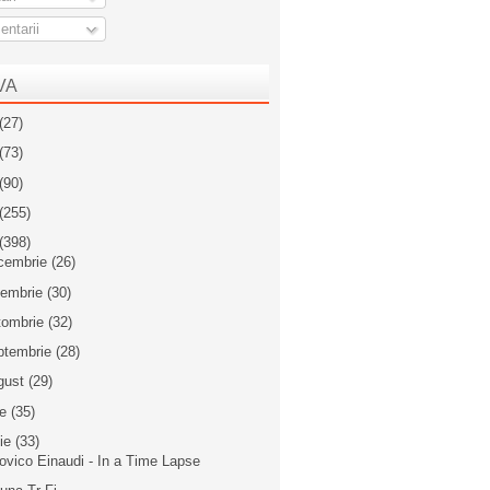
ntarii
VA
(27)
(73)
(90)
(255)
(398)
cembrie
(26)
iembrie
(30)
tombrie
(32)
ptembrie
(28)
gust
(29)
ie
(35)
nie
(33)
ovico Einaudi - In a Time Lapse