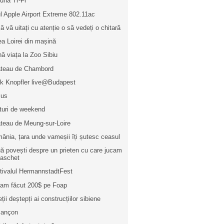
buna Tr-Fi
l Apple Airport Extreme 802.11ac
ă vă uitați cu atenție o să vedeți o chitară
ea Loirei din mașină
nă viața la Zoo Sibiu
teau de Chambord
k Knopfler live@Budapest
zus
turi de weekend
teau de Meung-sur-Loire
ânia, țara unde vameșii îți șutesc ceasul
ă povești despre un prieten cu care jucam
baschet
tivalul HermannstadtFest
i am făcut 200$ pe Foap
ții deștepți ai construcțiilor sibiene
sançon