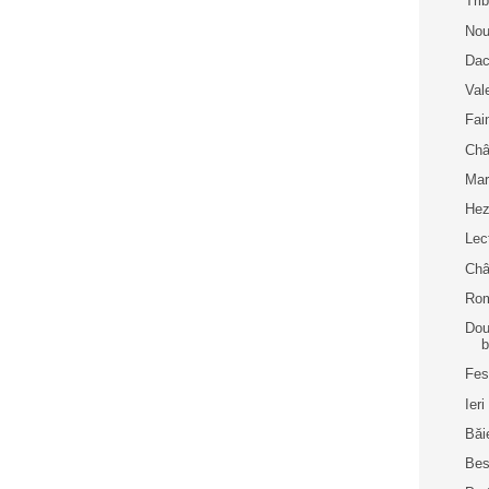
Tri
Nou
Dac
Val
Fai
Châ
Mar
He
Lec
Châ
Rom
Dou
Fes
Ier
Băie
Be