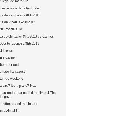
t ilegal de tastatură
pre muzica de la festivaluri
ra de sâmbătă la #fits2013
ra de vineri la #fits2013
ul, rochia și io
ea celebrităților #fits2013 vs Cannes
oveste japoneză #fits2013
ul Franței
mie Caline
the bitter end
omate frantuzesti
turi de weekend
 a bird? It's a plane? No...
 au tradus francezii titlul filmului The
Hangover
învățat chestii noi la tuns
me vizionabile