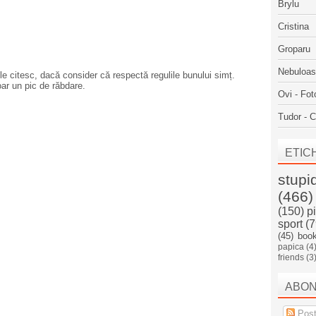
Brylu
Cristina
Groparu
Nebuloa
e citesc, dacă consider că respectă regulile bunului simț.
oar un pic de răbdare.
Ovi - Fot
Tudor - C
ETIC
stupi
(466)
(150)
p
sport
(7
(45)
boo
papica
(4
friends
(3
ABO
Post