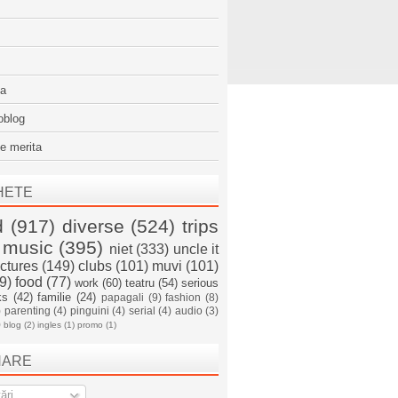
sa
oblog
e merita
HETE
d
(917)
diverse
(524)
trips
music
(395)
niet
(333)
uncle it
ictures
(149)
clubs
(101)
muvi
(101)
9)
food
(77)
work
(60)
teatru
(54)
serious
ks
(42)
familie
(24)
papagali
(9)
fashion
(8)
)
parenting
(4)
pinguini
(4)
serial
(4)
audio
(3)
)
blog
(2)
ingles
(1)
promo
(1)
NARE
ări