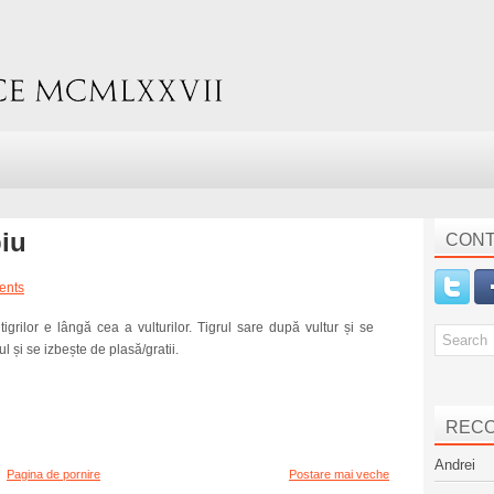
biu
CONT
ents
igrilor e lângă cea a vulturilor. Tigrul sare după vultur și se
ul și se izbește de plasă/gratii.
REC
Andrei
Pagina de pornire
Postare mai veche