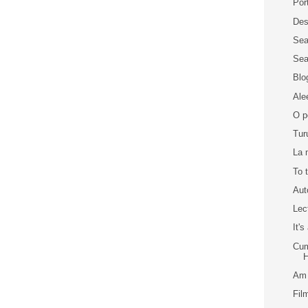
Por
Des
Sea
Sea
Blog
Ale
O p
Tur
La 
To 
Aut
Lec
It's
Cum
Am 
Fil