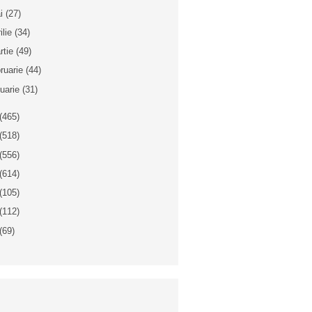
i
(27)
ilie
(34)
rtie
(49)
bruarie
(44)
nuarie
(31)
(465)
(518)
(556)
(614)
(105)
(112)
(69)