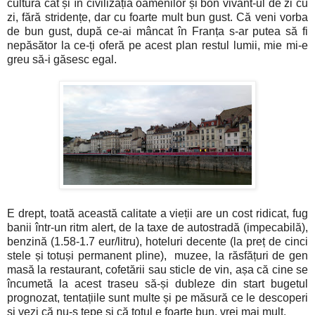
cultură cât și în civilizația oamenilor și bon vivant-ul de zi cu
zi, fără stridențe, dar cu foarte mult bun gust. Că veni vorba
de bun gust, după ce-ai mâncat în Franța s-ar putea să fi
nepăsător la ce-ți oferă pe acest plan restul lumii, mie mi-e
greu să-i găsesc egal.
E drept, toată această calitate a vieții are un cost ridicat, fug
banii într-un ritm alert, de la taxe de autostradă (impecabilă),
benzină (1.58-1.7 eur/litru), hoteluri decente (la preț de cinci
stele și totuși permanent pline), muzee, la răsfățuri de gen
masă la restaurant, cofetării sau sticle de vin, așa că cine se
încumetă la acest traseu să-și dubleze din start bugetul
prognozat, tentațiile sunt multe și pe măsură ce le descoperi
și vezi că nu-s țepe și că totul e foarte bun, vrei mai mult.