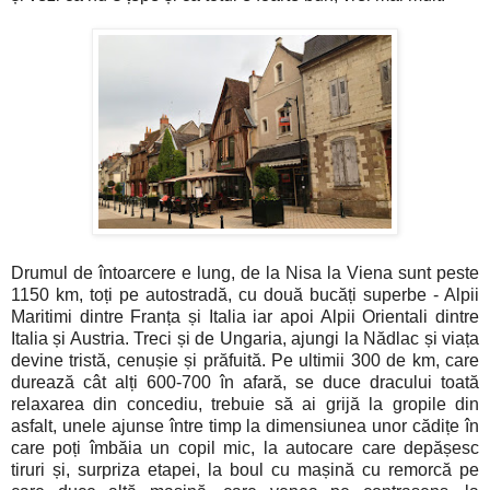
Drumul de întoarcere e lung, de la Nisa la Viena sunt peste
1150 km, toți pe autostradă, cu două bucăți superbe - Alpii
Maritimi dintre Franța și Italia iar apoi Alpii Orientali dintre
Italia și Austria. Treci și de Ungaria, ajungi la Nădlac și viața
devine tristă, cenușie și prăfuită. Pe ultimii 300 de km, care
durează cât alți 600-700 în afară, se duce dracului toată
relaxarea din concediu, trebuie să ai grijă la gropile din
asfalt, unele ajunse între timp la dimensiunea unor cădițe în
care poți îmbăia un copil mic, la autocare care depășesc
tiruri și, surpriza etapei, la boul cu mașină cu remorcă pe