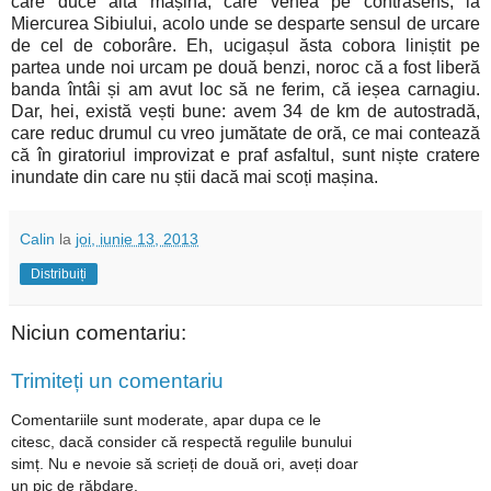
care duce altă mașină, care venea pe contrasens, la
Miercurea Sibiului, acolo unde se desparte sensul de urcare
de cel de coborâre. Eh, ucigașul ăsta cobora liniștit pe
partea unde noi urcam pe două benzi, noroc că a fost liberă
banda întâi și am avut loc să ne ferim, că ieșea carnagiu.
Dar, hei, există vești bune: avem 34 de km de autostradă,
care reduc drumul cu vreo jumătate de oră, ce mai contează
că în giratoriul improvizat e praf asfaltul, sunt niște cratere
inundate din care nu știi dacă mai scoți mașina.
Calin
la
joi, iunie 13, 2013
Distribuiți
Niciun comentariu:
Trimiteți un comentariu
Comentariile sunt moderate, apar dupa ce le
citesc, dacă consider că respectă regulile bunului
simț. Nu e nevoie să scrieți de două ori, aveți doar
un pic de răbdare.