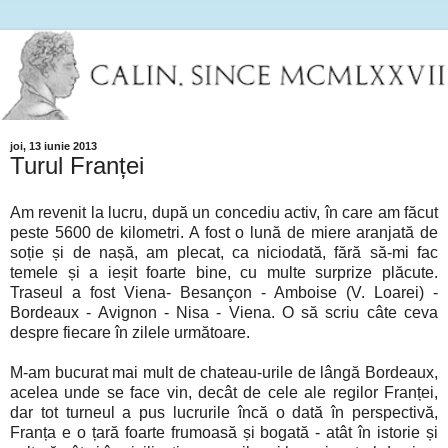
joi, 13 iunie 2013
Turul Franței
Am revenit la lucru, după un concediu activ, în care am făcut
peste 5600 de kilometri. A fost o lună de miere aranjată de
soție și de nașă, am plecat, ca niciodată, fără să-mi fac
temele și a ieșit foarte bine, cu multe surprize plăcute.
Traseul a fost Viena- Besançon - Amboise (V. Loarei) -
Bordeaux - Avignon - Nisa - Viena. O să scriu câte ceva
despre fiecare în zilele următoare.
M-am bucurat mai mult de chateau-urile de lângă Bordeaux,
acelea unde se face vin, decât de cele ale regilor Franței,
dar tot turneul a pus lucrurile încă o dată în perspectivă,
Franța e o țară foarte frumoasă și bogată - atât în istorie și