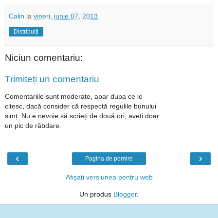
Calin
la
vineri, iunie 07, 2013
Distribuiți
Niciun comentariu:
Trimiteți un comentariu
Comentariile sunt moderate, apar dupa ce le
citesc, dacă consider că respectă regulile bunului
simț. Nu e nevoie să scrieți de două ori, aveți doar
un pic de răbdare.
‹
›
Pagina de pornire
Afișați versiunea pentru web
Un produs
Blogger
.