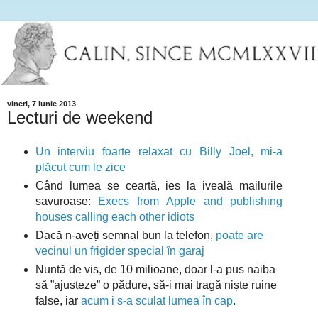
vineri, 7 iunie 2013
Lecturi de weekend
Un interviu foarte relaxat cu Billy Joel, mi-a
plăcut cum le zice
Când lumea se ceartă, ies la iveală mailurile
savuroase:
Execs from Apple and publishing
houses calling each other idiots
Dacă n-aveți semnal bun la telefon,
poate are
vecinul un frigider special în garaj
Nuntă de vis, de 10 milioane, doar l-a pus naiba
să ”ajusteze” o pădure, să-i mai tragă niște ruine
false, iar
acum i s-a sculat lumea în cap
.