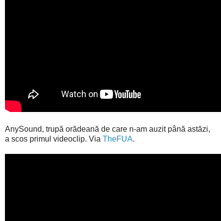
AnySound, trupă orădeană de care n-am auzit până astăzi,
a scos primul videoclip. Via
TheFUA
.