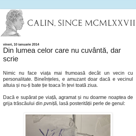
vineri, 10 ianuarie 2014
Din lumea celor care nu cuvântă, dar
scrie
Nimic nu face viața mai frumoasă decât un vecin cu
personalitate. Bineînțeles, e amuzant doar dacă e vecinul
altuia și nu-ți bate ție toaca în țevi toată ziua.
Dacă e supărat pe viață, agramat și nu doarme noaptea de
grija trăscăului din
pvniță,
lasă posterității perle de genul: