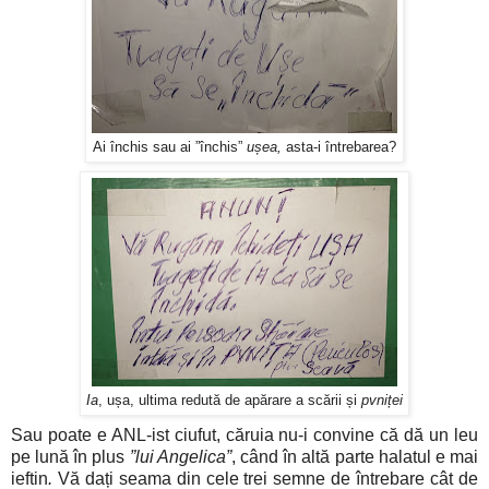
Ai închis sau ai ”închis”
ușea,
asta-i întrebarea?
Ia
, ușa, ultima redută de apărare a scării și
pvniței
Sau poate e ANL-ist ciufut, căruia nu-i convine că dă un leu
pe lună în plus
”lui Angelica”
, când în altă parte halatul e mai
ieftin
.
Vă dați seama din cele trei semne de întrebare cât de