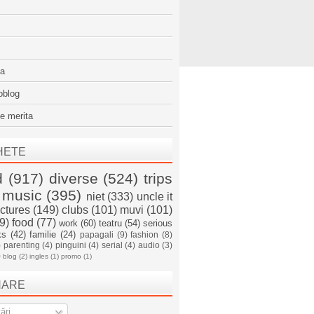
sa
oblog
e merita
HETE
d
(917)
diverse
(524)
trips
music
(395)
niet
(333)
uncle it
ictures
(149)
clubs
(101)
muvi
(101)
9)
food
(77)
work
(60)
teatru
(54)
serious
ks
(42)
familie
(24)
papagali
(9)
fashion
(8)
)
parenting
(4)
pinguini
(4)
serial
(4)
audio
(3)
)
blog
(2)
ingles
(1)
promo
(1)
NARE
ări