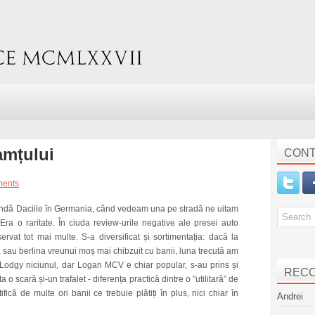
amțului
CONT
ents
ândă Daciile în Germania, când vedeam una pe stradă ne uitam
a o raritate. În ciuda review-urile negative ale presei auto
ervat tot mai multe. S-a diversificat și sortimentația: dacă la
sau berlina vreunui moș mai chibzuit cu banii, luna trecută am
Lodgy niciunul, dar Logan MCV e chiar popular, s-au prins și
REC
 o scară și-un trafalet - diferența practică dintre o ”utilitară” de
că de multe ori banii ce trebuie plătiți în plus, nici chiar în
Andrei