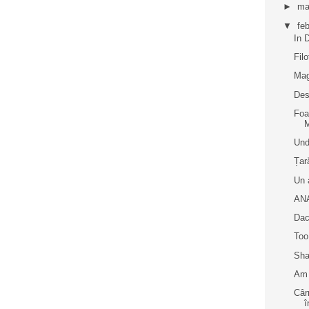
►
ma
▼
fe
In 
Fil
Mag
Des
Foa
M
Und
Țar
Un 
ANA
Dac
Too
Sha
Am 
Câr
î