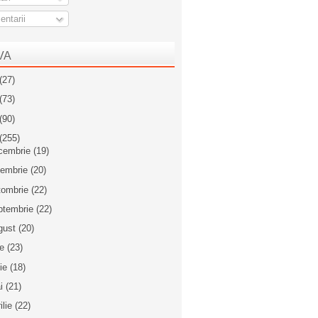
ntarii
VA
(27)
(73)
(90)
(255)
cembrie
(19)
iembrie
(20)
tombrie
(22)
ptembrie
(22)
gust
(20)
ie
(23)
nie
(18)
i
(21)
ilie
(22)