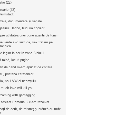
rtie
(22)
bruarie
(22)
Darmstadt
ofteia, documentare și seriale
azinul Haribo, bucuria copiilor
pre utilitatea unei bune agenții de turism
ie verde și-o surcică, să-l tratăm pe
arinică
e ieșim la aer în zona Sibiului
ă mică, locuri puține
an de când m-am apucat de chitară
F, prietena cetățenilor
ia, noul VW al neamțului
 much love will kill you
zaming with geotagging
sesizat Primăria. Ce-am rezolvat
nați de cerb, de mistreț și brânză cu trufe
n ...