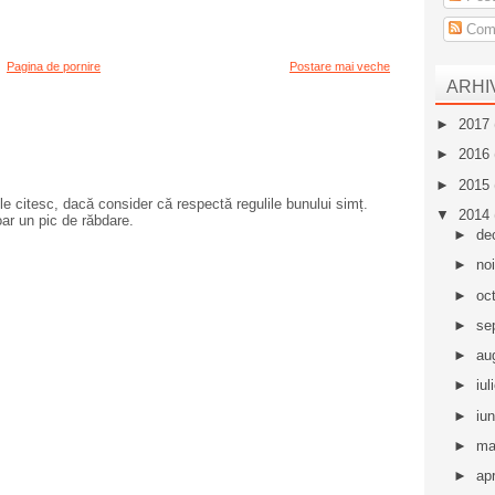
Come
Pagina de pornire
Postare mai veche
ARHI
►
2017
►
2016
►
2015
e citesc, dacă consider că respectă regulile bunului simț.
▼
2014
oar un pic de răbdare.
►
de
►
no
►
oc
►
se
►
au
►
iul
►
iu
►
ma
►
apr