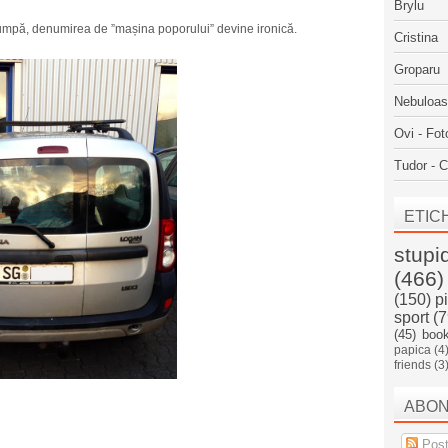
Brylu
umpă, denumirea de ”mașina poporului” devine ironică.
Cristina
Groparu
Nebuloa
Ovi - Fot
Tudor - C
ETIC
stupi
(466)
(150)
p
sport
(7
(45)
boo
papica
(4
friends
(3
ABO
Post