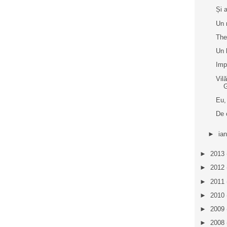
Și 
Un 
The
Un 
Imp
Vil
Eu,
De 
►
ia
►
2013
►
2012
►
2011
►
2010
►
2009
►
2008