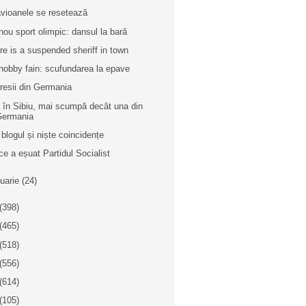
avioanele se resetează
nou sport olimpic: dansul la bară
re is a suspended sheriff in town
hobby fain: scufundarea la epave
resii din Germania
ă în Sibiu, mai scumpă decât una din
Germania
 blogul și niște coincidențe
ce a eșuat Partidul Socialist
nuarie
(24)
(398)
(465)
(518)
(556)
(614)
(105)