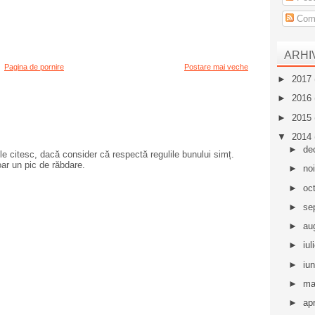
Come
ARHI
Pagina de pornire
Postare mai veche
►
2017
►
2016
►
2015
▼
2014
►
de
e citesc, dacă consider că respectă regulile bunului simț.
oar un pic de răbdare.
►
no
►
oc
►
se
►
au
►
iul
►
iu
►
ma
►
apr