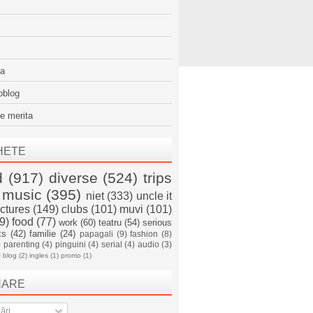
sa
oblog
e merita
HETE
d
(917)
diverse
(524)
trips
music
(395)
niet
(333)
uncle it
ictures
(149)
clubs
(101)
muvi
(101)
9)
food
(77)
work
(60)
teatru
(54)
serious
ks
(42)
familie
(24)
papagali
(9)
fashion
(8)
)
parenting
(4)
pinguini
(4)
serial
(4)
audio
(3)
)
blog
(2)
ingles
(1)
promo
(1)
NARE
ări