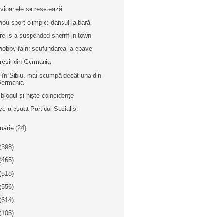
avioanele se resetează
nou sport olimpic: dansul la bară
re is a suspended sheriff in town
hobby fain: scufundarea la epave
resii din Germania
ă în Sibiu, mai scumpă decât una din
Germania
 blogul și niște coincidențe
ce a eșuat Partidul Socialist
nuarie
(24)
(398)
(465)
(518)
(556)
(614)
(105)