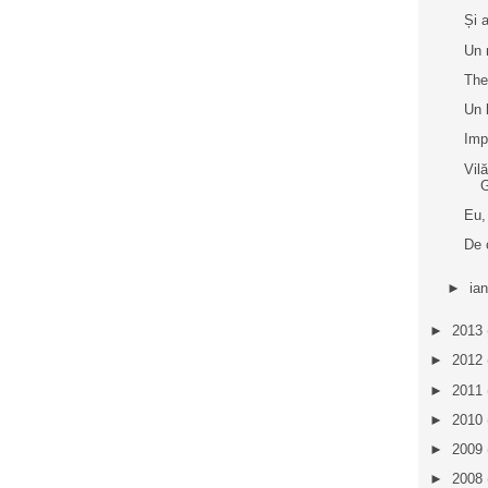
Și 
Un 
The
Un 
Imp
Vil
Eu,
De 
►
ia
►
2013
►
2012
►
2011
►
2010
►
2009
►
2008