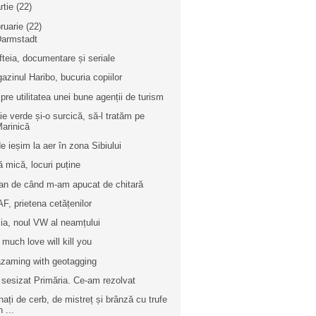
rtie
(22)
bruarie
(22)
Darmstadt
ofteia, documentare și seriale
azinul Haribo, bucuria copiilor
pre utilitatea unei bune agenții de turism
ie verde și-o surcică, să-l tratăm pe
arinică
e ieșim la aer în zona Sibiului
ă mică, locuri puține
an de când m-am apucat de chitară
F, prietena cetățenilor
ia, noul VW al neamțului
 much love will kill you
zaming with geotagging
sesizat Primăria. Ce-am rezolvat
nați de cerb, de mistreț și brânză cu trufe
n ...