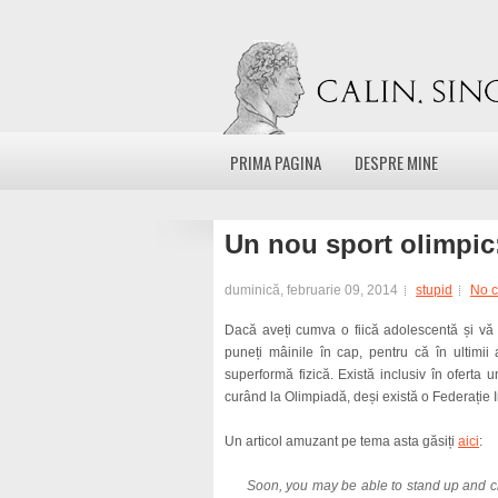
PRIMA PAGINA
DESPRE MINE
Un nou sport olimpic:
duminică, februarie 09, 2014
stupid
No 
Dacă aveți cumva o fiică adolescentă și vă
puneți mâinile în cap, pentru că în ultimii 
superformă fizică. Există inclusiv în ofert
curând la Olimpiadă, deși există o Federație 
Un articol amuzant pe tema asta găsiți
aici
:
Soon, you may be able to stand up and ch