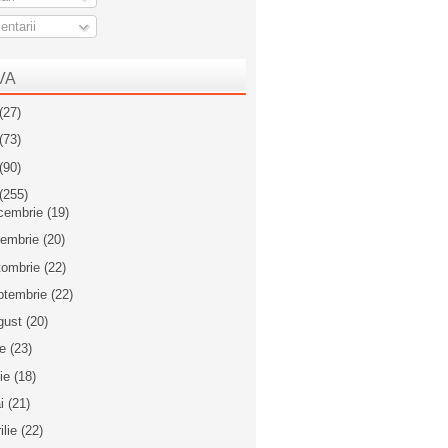
ntarii
VA
(27)
(73)
(90)
(255)
cembrie
(19)
iembrie
(20)
tombrie
(22)
ptembrie
(22)
gust
(20)
ie
(23)
nie
(18)
i
(21)
ilie
(22)