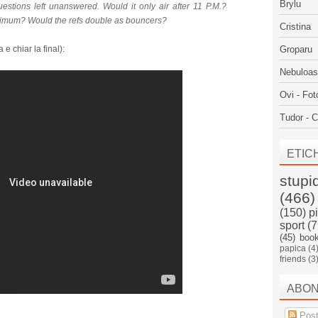
Brylu
 questions left unanswered. Would it only air after 11 P.M.?
imum? Would the refs double as bouncers?
Cristina
e chiar la final):
Groparu
Nebuloa
Ovi - Fot
Tudor - C
ETIC
stupi
(466)
(150)
p
sport
(7
(45)
boo
papica
(4
friends
(3
ABO
Post