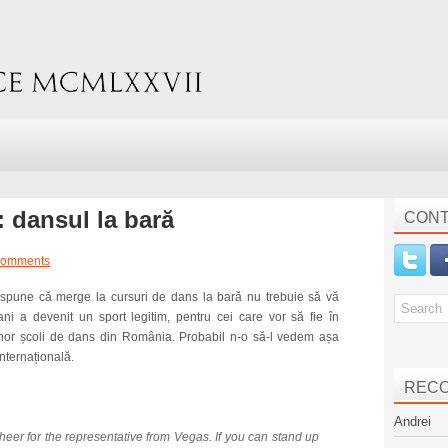
 dansul la bară
CONT
comments
 spune că merge la cursuri de dans la bară nu trebuie să vă
ani a devenit un sport legitim, pentru cei care vor să fie în
a unor școli de dans din România. Probabil n-o să-l vedem așa
Internațională.
REC
Andrei
eer for the representative from Vegas. If you can stand up