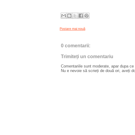
Postare mai nouă
0 comentarii:
Trimiteți un comentariu
Comentariile sunt moderate, apar dupa ce l
Nu e nevoie să scrieți de două ori, aveți d