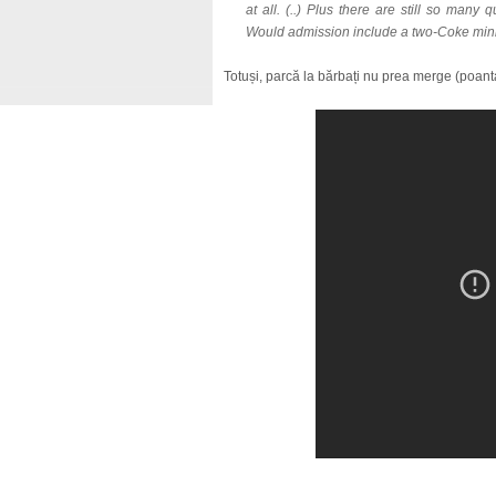
at all. (..) Plus there are still so many
Would admission include a two-Coke min
Totuși, parcă la bărbați nu prea merge (poanta 