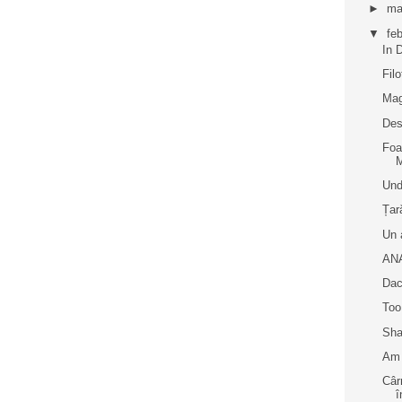
►
ma
▼
fe
In 
Fil
Mag
Des
Foa
M
Und
Țar
Un 
ANA
Dac
Too
Sha
Am 
Câr
î