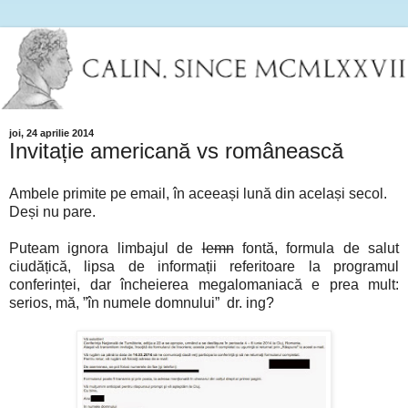
joi, 24 aprilie 2014
Invitație americană vs românească
Ambele primite pe email, în aceeași lună din același secol.
Deși nu pare.
Puteam ignora limbajul de
lemn
fontă, formula de salut
ciudățică, lipsa de informații referitoare la programul
conferinței, dar încheierea megalomaniacă e prea mult:
serios, mă, ”în numele domnului” dr. ing?