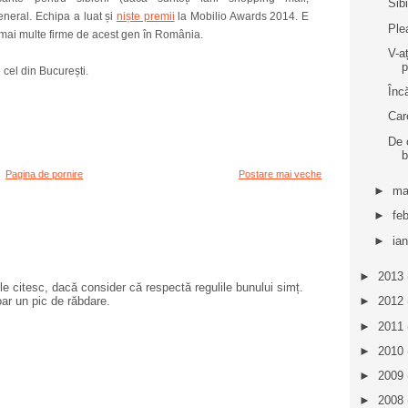
Sib
general. Echipa a luat și
niște premii
la Mobilio Awards 2014. E
Ple
 mai multe firme de acest gen în România.
V-a
p
 cel din București.
Înc
Care
De 
b
Pagina de pornire
Postare mai veche
►
ma
►
fe
►
ia
►
2013
e citesc, dacă consider că respectă regulile bunului simț.
oar un pic de răbdare.
►
2012
►
2011
►
2010
►
2009
►
2008