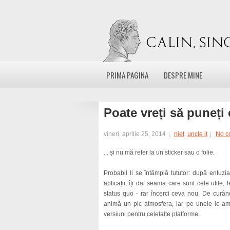
PRIMA PAGINA
DESPRE MINE
Poate vreți să puneț
vineri, aprilie 25, 2014
niet
,
uncle it
No c
... și nu mă refer la un sticker sau o folie.
Probabil li se întâmplă tututor: după entuzi
aplicații, îți dai seama care sunt cele utile, 
status quo - rar încerci ceva nou. De curân
animă un pic atmosfera, iar pe unele le-am 
versiuni pentru celelalte platforme.