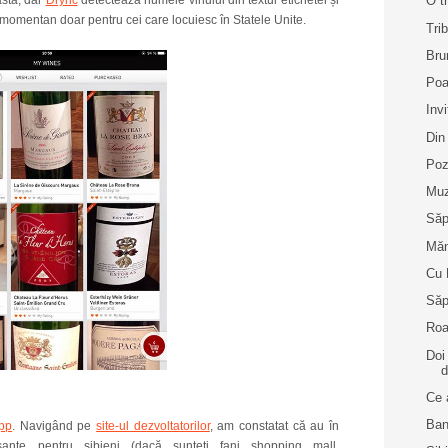
asta, dar
Drync
detectează numele vinului din textul etichetei și
O t
, momentan doar pentru cei care locuiesc în Statele Unite.
Tri
Bru
Poa
Inv
Din
Poz
Muz
Săp
Măn
Cu 
Săp
Roa
Doi
d
Ce 
Ban
App
. Navigând pe
site-ul dezvoltatorilor
, am constatat că au în
resante pentru sibieni (dacă sunteți fani shopping mall,