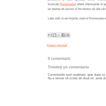
încercați
Promenada
), altele interesante în 
un startup de succes și îmi doresc să văd cât
Later edit: m-am înșelat, mall-ul Promenada e
Postare mai nouă
0 comentarii:
Trimiteți un comentariu
Comentariile sunt moderate, apar dupa ce l
Nu e nevoie să scrieți de două ori, aveți d