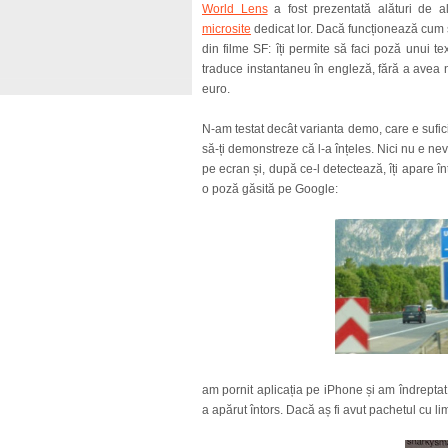
World Lens
a fost prezentată alături de al
microsite
dedicat lor. Dacă funcționează cum s
din filme SF: îți permite să faci poză unui tex
traduce instantaneu în engleză, fără a avea 
euro.
N-am testat decât varianta demo, care e suficie
să-ți demonstreze că l-a înțeles. Nici nu e ne
pe ecran și, după ce-l detectează, îți apare î
o poză găsită pe Google:
am pornit aplicația pe iPhone și am îndreptat
a apărut întors. Dacă aș fi avut pachetul cu l