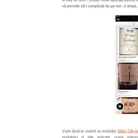
le dați un scor? Există multe aplicații pentru 
vă permite să-l cumpărați de pe net - e drept
V-am ținut la curent cu evoluția
Sibiu City 
portofoliu și alte aplicații, unele inte