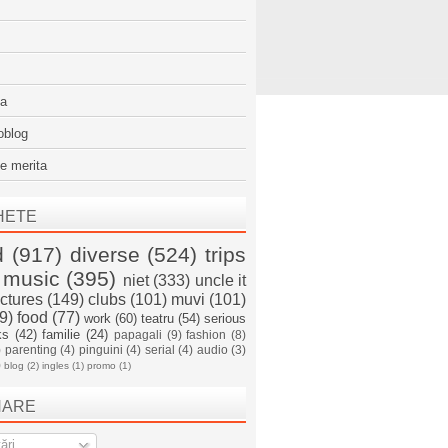
sa
oblog
e merita
HETE
d
(917)
diverse
(524)
trips
music
(395)
niet
(333)
uncle it
ictures
(149)
clubs
(101)
muvi
(101)
9)
food
(77)
work
(60)
teatru
(54)
serious
ks
(42)
familie
(24)
papagali
(9)
fashion
(8)
)
parenting
(4)
pinguini
(4)
serial
(4)
audio
(3)
)
blog
(2)
ingles
(1)
promo
(1)
NARE
ări