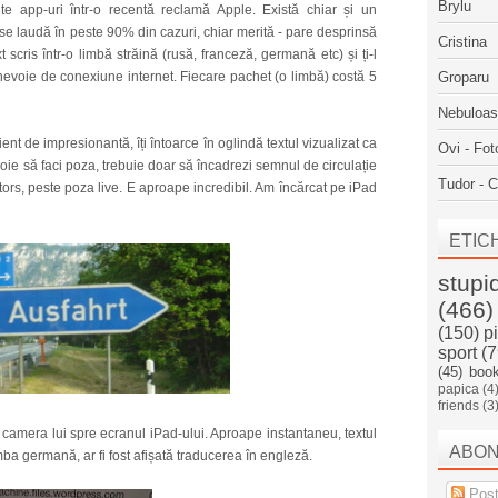
Brylu
te app-uri într-o recentă reclamă Apple. Există chiar și un
e laudă în peste 90% din cazuri, chiar merită - pare desprinsă
Cristina
t scris într-o limbă străină (rusă, franceză, germană etc) și ți-l
nevoie de conexiune internet. Fiecare pachet (o limbă) costă 5
Groparu
Nebuloa
nt de impresionantă, îți întoarce în oglindă textul vizualizat ca
Ovi - Fot
voie să faci poza, trebuie doar să încadrezi semnul de circulație
Tudor - C
ntors, peste poza live. E aproape incredibil. Am încărcat pe iPad
ETIC
stupi
(466)
(150)
p
sport
(7
(45)
boo
papica
(4
friends
(3
 camera lui spre ecranul iPad-ului. Aproape instantaneu, textul
ABO
imba germană, ar fi fost afișată traducerea în engleză.
Post