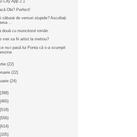
iu City App 2.1
acă Obi? Perfect!
ți săturat de versuri stupide? Ascultați
iesa ...
ă două cu muncitorul român
 vrei sa fii artist la metrou?
ce nu-i pasă lui Ponta că s-a scumpit
enzina
rtie
(22)
bruarie
(22)
nuarie
(24)
(398)
(465)
(518)
(556)
(614)
(105)