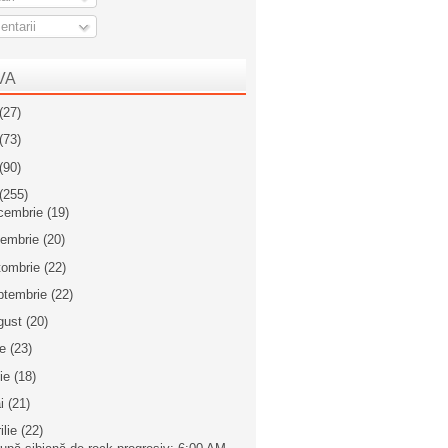
ntarii
VA
(27)
(73)
(90)
(255)
cembrie
(19)
iembrie
(20)
tombrie
(22)
ptembrie
(22)
gust
(20)
ie
(23)
nie
(18)
i
(21)
ilie
(22)