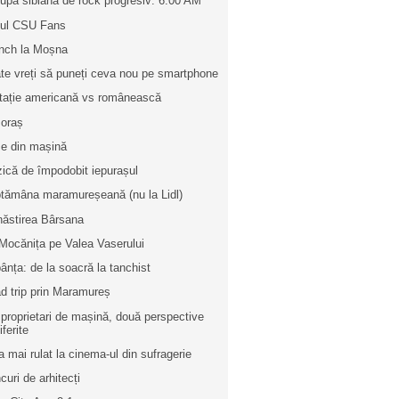
rupă sibiană de rock progresiv: 6:00 AM
bul CSU Fans
nch la Moșna
te vreți să puneți ceva nou pe smartphone
itație americană vs românească
 oraș
e din mașină
ică de împodobit iepurașul
tămâna maramureșeană (nu la Lidl)
ăstirea Bârsana
Mocănița pe Valea Vaserului
ânța: de la soacră la tanchist
d trip prin Maramureș
 proprietari de mașină, două perspective
iferite
a mai rulat la cinema-ul din sufragerie
curi de arhitecți