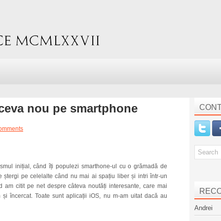
i ceva nou pe smartphone
CONT
omments
asmul inițial, când îți populezi smarthone-ul cu o grămadă de
le ștergi pe celelalte când nu mai ai spațiu liber și intri într-un
d am citit pe net despre câteva noutăți interesante, care mai
REC
și încercat. Toate sunt aplicații iOS, nu m-am uitat dacă au
Andrei