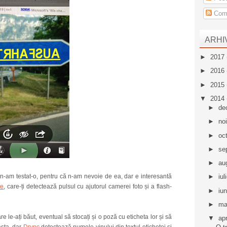
Come
ARHI
►
2017
►
2016
►
2015
▼
2014
►
de
►
no
►
oc
►
se
►
au
e n-am testat-o, pentru că n-am nevoie de ea, dar e interesantă
►
iul
te
, care-ți detectează pulsul cu ajutorul camerei foto și a flash-
►
iu
►
ma
re le-ați băut, eventual să stocați și o poză cu eticheta lor și să
▼
apr