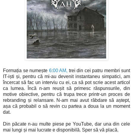
Formația se numește
6:00 AM,
trei din cei patru membri sunt
IT-iști și, pentru că mi-au devenit instantaneu simpatici, am
încercat să fac un interviu cu ei, ca să pot scrie acest articol
ca lumea. Încă n-am reușit să primesc răspunsurile, din
motive obiective, pentru că trupa trece printr-un proces de
rebranding și relansare. N-am mai avut răbdare să aștept,
așa că probabil o să revin cu partea a doua la un moment
dat.
Din păcate n-au multe piese pe YouTube, dar una din cele
mai lungi și mai lucrate e disponibilă. Sper să vă placă.