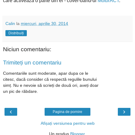
care activează o parte din ei - cover-band-ul
MotorACT
.
Calin
la
miercuri, aprilie 30, 2014
Distribuiți
Niciun comentariu:
Trimiteți un comentariu
Comentariile sunt moderate, apar dupa ce le
citesc, dacă consider că respectă regulile bunului
simț. Nu e nevoie să scrieți de două ori, aveți doar
un pic de răbdare.
‹
›
Pagina de pornire
Afișați versiunea pentru web
Un produs
Blogger
.