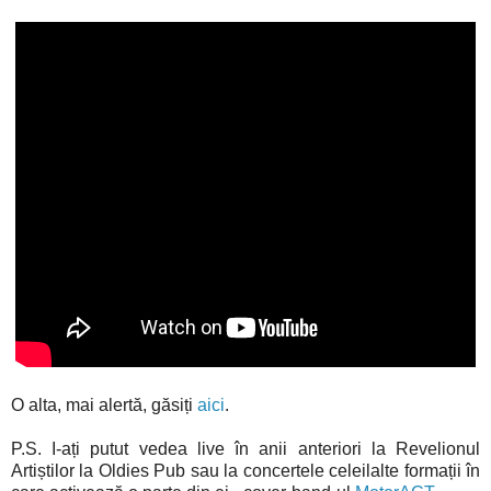
O alta, mai alertă, găsiți
aici
.
P.S. I-ați putut vedea live în anii anteriori la Revelionul
Artiștilor la Oldies Pub sau la concertele celeilalte formații în