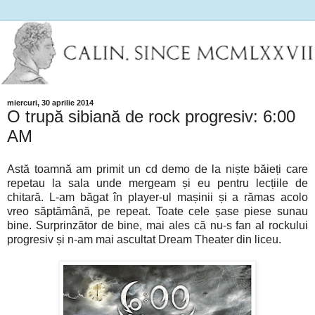
miercuri, 30 aprilie 2014
O trupă sibiană de rock progresiv: 6:00
AM
Astă toamnă am primit un cd demo de la niște băieți care
repetau la sala unde mergeam și eu pentru lecțiile de
chitară. L-am băgat în player-ul mașinii și a rămas acolo
vreo săptămână, pe repeat. Toate cele șase piese sunau
bine. Surprinzător de bine, mai ales că nu-s fan al rockului
progresiv și n-am mai ascultat Dream Theater din liceu.