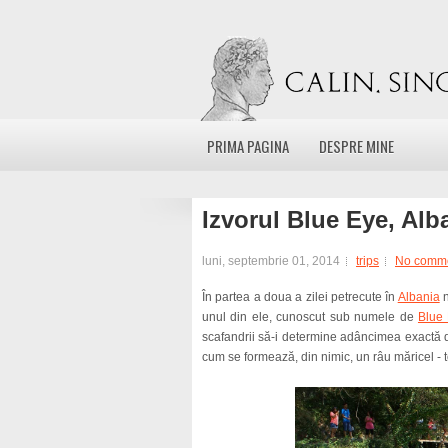
PRIMA PAGINA
DESPRE MINE
Izvorul Blue Eye, Alb
luni, septembrie 01, 2014
trips
No comm
În partea a doua a zilei petrecute în
Albania
n
unul din ele, cunoscut sub numele de
Blue
scafandrii să-i determine adâncimea exactă da
cum se formează, din nimic, un râu măricel -