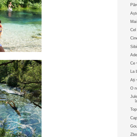
Păr
Așt
Mai
Cel
Cin
Sib
Ade
Ce 
La 
Ați 
O n
Jul
î
Top
Cap
Gou
Zboa