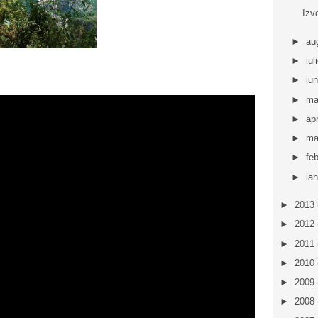
Izv
►
au
►
iul
►
iu
►
ma
►
apr
►
ma
►
fe
►
ia
►
2013
►
2012
►
2011
►
2010
►
2009
►
2008