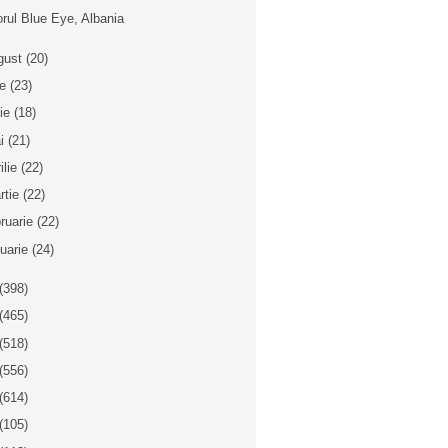
orul Blue Eye, Albania
gust
(20)
ie
(23)
nie
(18)
i
(21)
ilie
(22)
rtie
(22)
bruarie
(22)
nuarie
(24)
(398)
(465)
(518)
(556)
(614)
(105)