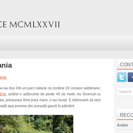
ania
CONT
ents
e-au dus într-un parc natural ce conține 18 izvoare subterane,
 Eye
, având o adâncime de peste 45 de metri. Au încercat cu
r, presiunea fiind prea mare, n-au reușit. E interesant să vezi
 toată apa provine din această gaură în pământ:
REC
Andrei