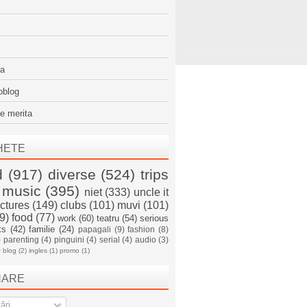
sa
oblog
e merita
HETE
d
(917)
diverse
(524)
trips
music
(395)
niet
(333)
uncle it
ictures
(149)
clubs
(101)
muvi
(101)
9)
food
(77)
work
(60)
teatru
(54)
serious
ks
(42)
familie
(24)
papagali
(9)
fashion
(8)
)
parenting
(4)
pinguini
(4)
serial
(4)
audio
(3)
)
blog
(2)
ingles
(1)
promo
(1)
NARE
ări