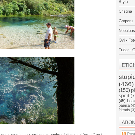
Brylu
Cristina
Groparu
Nebuloa
Ovi - Fot
Tudor - C
ETIC
stupi
(466)
(150)
p
sport
(7
(45)
boo
papica
(4
friends
(3
ABO
Post
upra izvorului, e spectaculos pentru că diametrul ”gropii” nu-i