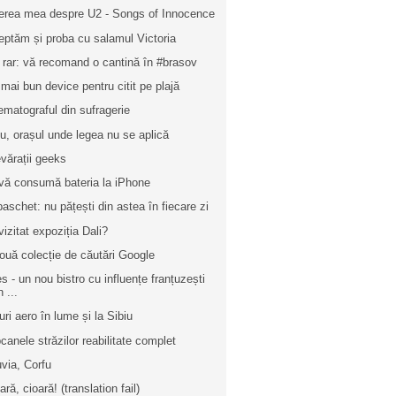
erea mea despre U2 - Songs of Innocence
eptăm și proba cu salamul Victoria
 rar: vă recomand o cantină în #brasov
 mai bun device pentru citit pe plajă
ematograful din sufragerie
iu, orașul unde legea nu se aplică
vărații geeks
vă consumă bateria la iPhone
baschet: nu pățești din astea în fiecare zi
vizitat expoziția Dali?
ouă colecție de căutări Google
es - un nou bistro cu influențe franțuzești
n ...
uri aero în lume și la Sibiu
canele străzilor reabilitate complet
via, Corfu
ră, cioară! (translation fail)