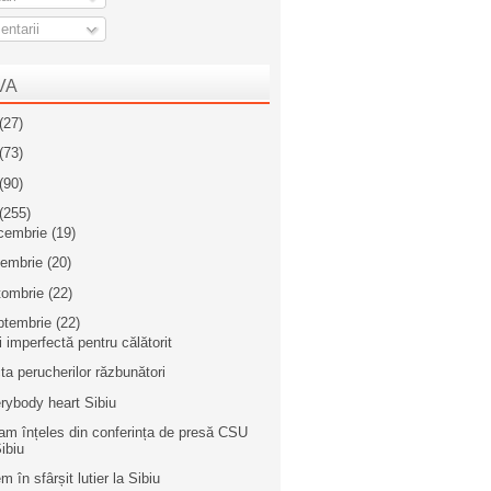
ntarii
VA
(27)
(73)
(90)
(255)
cembrie
(19)
iembrie
(20)
tombrie
(22)
ptembrie
(22)
i imperfectă pentru călătorit
ta perucherilor răzbunători
rybody heart Sibiu
am înțeles din conferința de presă CSU
ibiu
m în sfârșit lutier la Sibiu