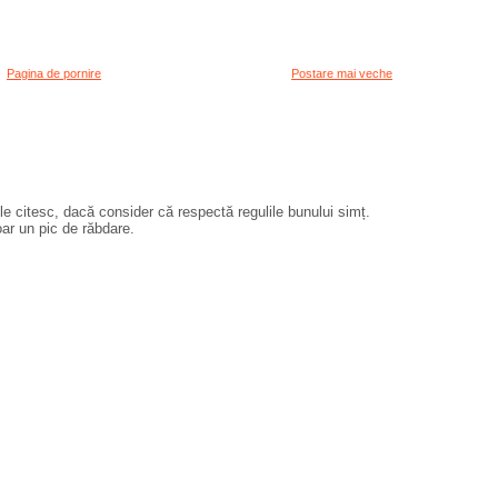
Pagina de pornire
Postare mai veche
e citesc, dacă consider că respectă regulile bunului simț.
oar un pic de răbdare.