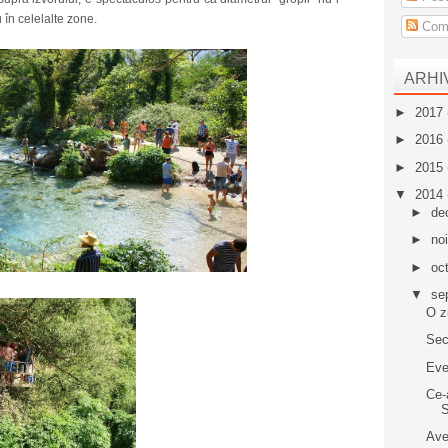
 în celelalte zone.
Come
ARHI
►
2017
►
2016
►
2015
▼
2014
►
de
►
no
►
oc
▼
se
O z
Sec
Eve
Ce-
S
Ave