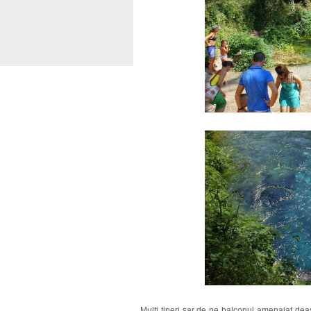
Mulți tineri sar de pe balconul amenajat deas