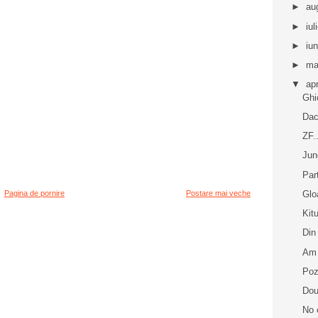
►
au
►
iul
►
iu
►
ma
▼
apr
Ghi
Dac
ZF..
Jun
Par
Glo
Pagina de pornire
Postare mai veche
Kitu
Din
Am 
Poz
Dou
No