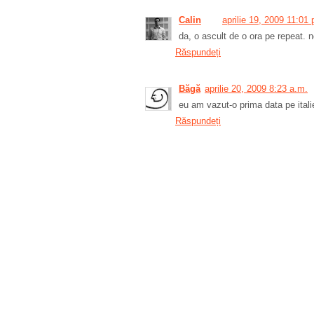
Calin
aprilie 19, 2009 11:01 
da, o ascult de o ora pe repeat. n
Răspundeți
Băgă
aprilie 20, 2009 8:23 a.m.
eu am vazut-o prima data pe italie
Răspundeți