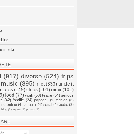
sa
oblog
e merita
HETE
d
(917)
diverse
(524)
trips
music
(395)
niet
(333)
uncle it
ictures
(149)
clubs
(101)
muvi
(101)
9)
food
(77)
work
(60)
teatru
(54)
serious
ks
(42)
familie
(24)
papagali
(9)
fashion
(8)
)
parenting
(4)
pinguini
(4)
serial
(4)
audio
(3)
)
blog
(2)
ingles
(1)
promo
(1)
NARE
ări