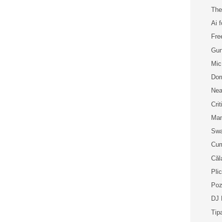
The
Ai 
Fre
Gun
Mic
Dor
Ne
Cri
Man
Swa
Cum
Căl
Plic
Poz
DJ 
Tip