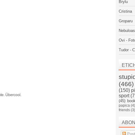
Brylu
Cristina
Groparu
Nebuloa
Ovi - Fot
Tudor - C
ETIC
stupi
(466)
(150)
p
nte. Übercool.
sport
(7
(45)
boo
papica
(4
friends
(3
ABO
Post