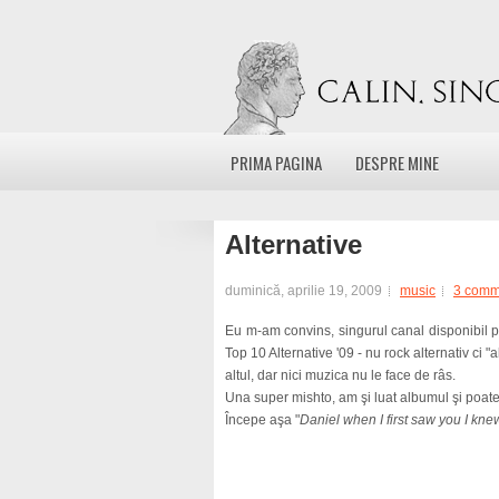
PRIMA PAGINA
DESPRE MINE
Alternative
duminică, aprilie 19, 2009
music
3 comm
Eu m-am convins, singurul canal disponibil p
Top 10 Alternative '09 - nu rock alternativ ci "
altul, dar nici muzica nu le face de râs.
Una super mishto, am şi luat albumul şi poate 
Începe aşa "
Daniel when I first saw you I knew