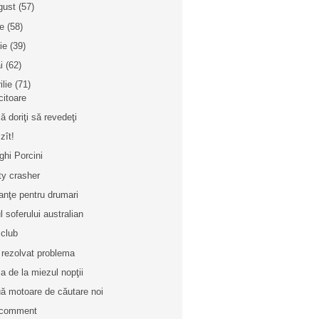
gust
(57)
ie
(58)
nie
(39)
i
(62)
ilie
(71)
citoare
ă doriţi să revedeţi
zît!
ghi Porcini
ty crasher
anţe pentru drumari
l soferului australian
 club
rezolvat problema
a de la miezul nopţii
ă motoare de căutare noi
 comment