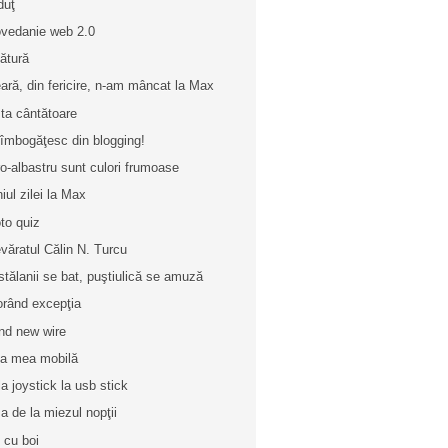
duţ
vedanie web 2.0
ătură
ară, din fericire, n-am mâncat la Max
ta cântătoare
îmbogăţesc din blogging!
o-albastru sunt culori frumoase
iul zilei la Max
to quiz
văratul Călin N. Turcu
stălanii se bat, puştiulică se amuză
orând excepţia
nd new wire
ta mea mobilă
la joystick la usb stick
a de la miezul nopţii
i cu boi