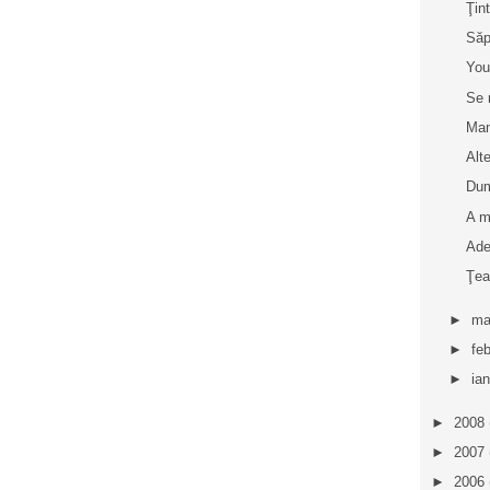
Ţin
Săp
You
Se 
Ma
Alt
Dum
A m
Ade
Ţea
►
ma
►
fe
►
ia
►
2008
►
2007
►
2006