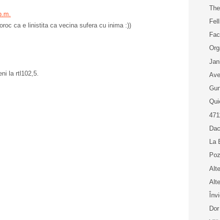
The
p.m.
Fell
oroc ca e linistita ca vecina sufera cu inima :))
Fac
Org
Jan
ni la rtl102,5.
Ave
Gun
Qui
471
Dac
La 
Poz
Alt
Alt
Înv
Dor