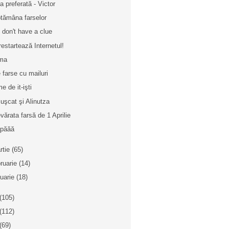
ta preferată - Victor
tămâna farselor
 don't have a clue
restartează Internetul!
ma
e farse cu mailuri
e de it-işti
uşcat şi Alinutza
vărata farsă de 1 Aprilie
păăă
rtie
(65)
bruarie
(14)
nuarie
(18)
(105)
(112)
(69)