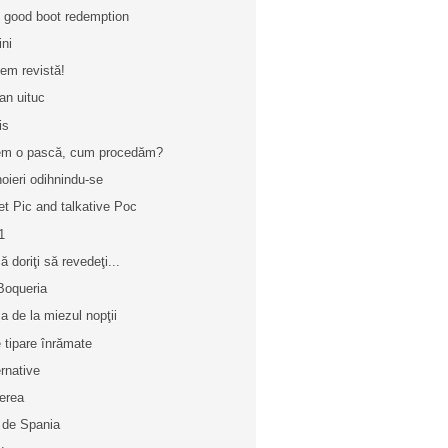
 good boot redemption
ini
em revistă!
an uituc
is
m o pască, cum procedăm?
oieri odihnindu-se
et Pic and talkative Poc
1
ă doriţi să revedeţi...
Boqueria
a de la miezul nopţii
e tipare înrămate
ernative
ierea
 de Spania