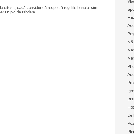
Vlă
e citesc, dacă consider că respectă regulile bunului simț.
Spo
oar un pic de răbdare.
Făc
Ase
Poş
Mă 
Mar
Men
Pho
Ade
Pro
Ign
Bra
Flo
De 
Poz
Pla