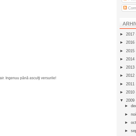
Come
ARHI
►
2017
►
2016
►
2015
►
2014
►
2013
►
2012
fair. Ingenuu până asculţi versurile!
►
2011
►
2010
▼
2009
►
de
►
no
►
oc
►
se