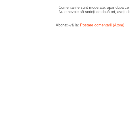
Comentariile sunt moderate, apar dupa ce l
Nu e nevoie să scrieți de două ori, aveți d
Abonați-vă la:
Postare comentarii (Atom)