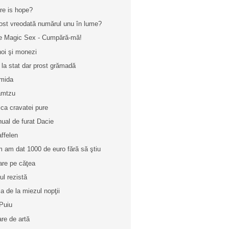
re is hope?
fost vreodată numărul unu în lume?
e Magic Sex - Cumpără-mă!
oi şi monezi
 la stat dar prost grămadă
mida
amtzu
tica cravatei pure
ual de furat Dacie
ffelen
 am dat 1000 de euro fără să ştiu
are pe căţea
ul rezistă
a de la miezul nopţii
Puiu
are de artă