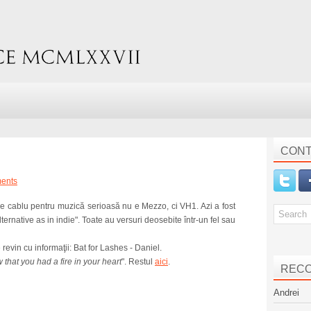
CONT
ents
e cablu pentru muzică serioasă nu e Mezzo, ci VH1. Azi a fost
alternative as in indie". Toate au versuri deosebite într-un fel sau
revin cu informaţii: Bat for Lashes - Daniel.
 that you had a fire in your heart
". Restul
aici
.
REC
Andrei