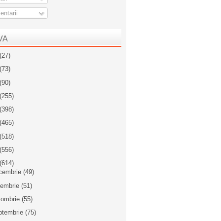
ntarii
VA
(27)
(73)
(90)
(255)
(398)
(465)
(518)
(556)
(614)
cembrie
(49)
iembrie
(51)
tombrie
(55)
ptembrie
(75)