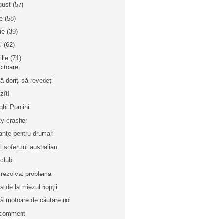
gust
(57)
ie
(58)
nie
(39)
i
(62)
ilie
(71)
citoare
ă doriţi să revedeţi
zît!
ghi Porcini
ty crasher
anţe pentru drumari
l soferului australian
 club
rezolvat problema
a de la miezul nopţii
ă motoare de căutare noi
 comment