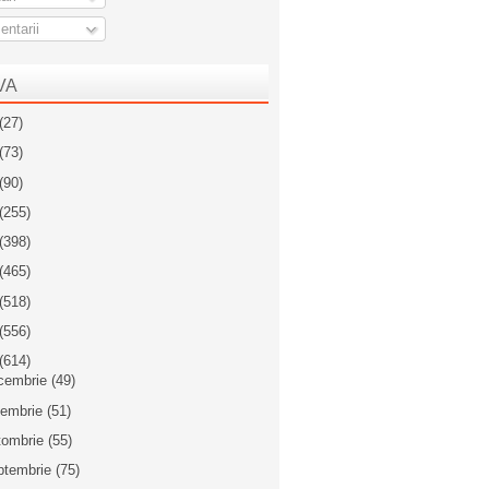
ntarii
VA
(27)
(73)
(90)
(255)
(398)
(465)
(518)
(556)
(614)
cembrie
(49)
iembrie
(51)
tombrie
(55)
ptembrie
(75)