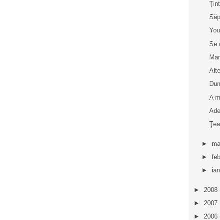
Ţin
Săp
You
Se 
Ma
Alt
Dum
A m
Ade
Ţea
►
ma
►
fe
►
ia
►
2008
►
2007
►
2006