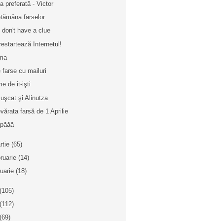
ta preferată - Victor
tămâna farselor
 don't have a clue
restartează Internetul!
ma
e farse cu mailuri
e de it-işti
uşcat şi Alinutza
vărata farsă de 1 Aprilie
păăă
rtie
(65)
bruarie
(14)
nuarie
(18)
(105)
(112)
(69)