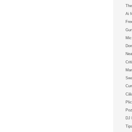
The
Ai 
Fre
Gun
Mic
Dor
Ne
Cri
Man
Swa
Cum
Căl
Plic
Poz
DJ 
Tip