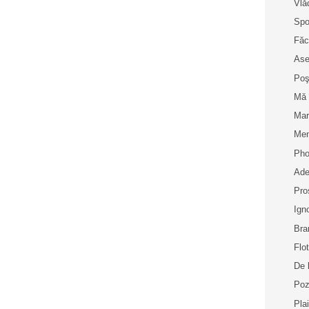
Vlă
Spo
Făc
Ase
Poş
Mă 
Mar
Men
Pho
Ade
Pro
Ign
Bra
Flo
De 
Poz
Pla