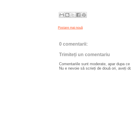
Postare mai nouă
0 comentarii:
Trimiteți un comentariu
Comentariile sunt moderate, apar dupa ce l
Nu e nevoie să scrieți de două ori, aveți d