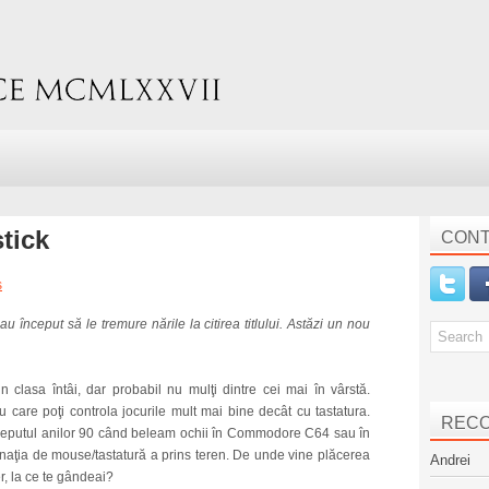
stick
CONT
s
au început să le tremure nările la citirea titlului. Astăzi un nou
in clasa întâi, dar probabil nu mulţi dintre cei mai în vârstă.
u care poţi controla jocurile mult mai bine decât cu tastatura.
REC
începutul anilor 90 când beleam ochii în Commodore C64 sau în
mbinaţia de mouse/tastatură a prins teren. De unde vine plăcerea
Andrei
r, la ce te gândeai?