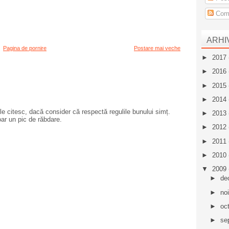
Come
ARHI
Pagina de pornire
Postare mai veche
►
2017
►
2016
►
2015
►
2014
e citesc, dacă consider că respectă regulile bunului simț.
►
2013
oar un pic de răbdare.
►
2012
►
2011
►
2010
▼
2009
►
de
►
no
►
oc
►
se