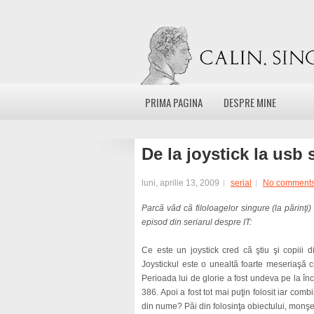
PRIMA PAGINA
DESPRE MINE
De la joystick la usb 
luni, aprilie 13, 2009
serial
No comment
Parcă văd că filoloagelor singure (la părinţi) 
episod din seriarul despre IT:
Ce este un joystick cred că ştiu şi copiii d
Joystickul este o unealtă foarte meseriaşă c
Perioada lui de glorie a fost undeva pe la 
386. Apoi a fost tot mai puţin folosit iar co
din nume? Păi din folosinţa obiectului, monşe