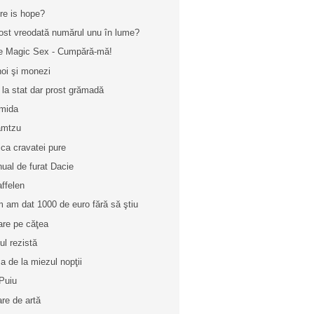
re is hope?
fost vreodată numărul unu în lume?
e Magic Sex - Cumpără-mă!
oi şi monezi
 la stat dar prost grămadă
mida
amtzu
tica cravatei pure
ual de furat Dacie
ffelen
 am dat 1000 de euro fără să ştiu
are pe căţea
ul rezistă
a de la miezul nopţii
Puiu
are de artă