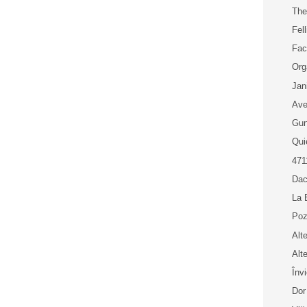
The
Fell
Fac
Org
Jan
Ave
Gun
Qui
471
Dac
La 
Poz
Alt
Alt
Înv
Dor