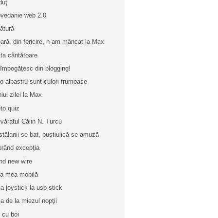
duţ
vedanie web 2.0
ătură
ară, din fericire, n-am mâncat la Max
ta cântătoare
îmbogăţesc din blogging!
o-albastru sunt culori frumoase
iul zilei la Max
to quiz
văratul Călin N. Turcu
stălanii se bat, puştiulică se amuză
orând excepţia
nd new wire
ta mea mobilă
la joystick la usb stick
a de la miezul nopţii
i cu boi