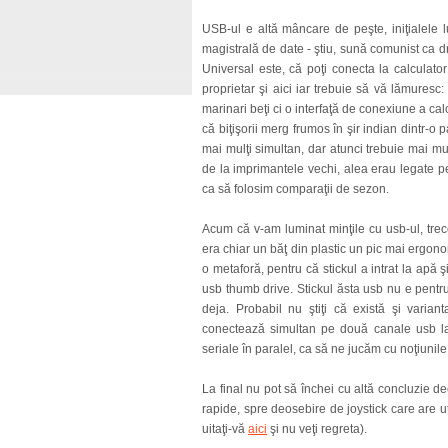
USB-ul e altă mâncare de peşte, iniţialele 
magistrală de date - ştiu, sună comunist ca d
Universal este, că poţi conecta la calculato
proprietar şi aici iar trebuie să vă lămuresc
marinari beţi ci o interfaţă de conexiune a cal
că biţişorii merg frumos în şir indian dintr-o p
mai mulţi simultan, dar atunci trebuie mai mul
de la imprimantele vechi, alea erau legate pe
ca să folosim comparaţii de sezon.
Acum că v-am luminat minţile cu usb-ul, trec
era chiar un băţ din plastic un pic mai ergonom
o metaforă, pentru că stickul a intrat la apă 
usb thumb drive. Stickul ăsta usb nu e pentru 
deja. Probabil nu ştiţi că există şi varia
conectează simultan pe două canale usb la 
seriale în paralel, ca să ne jucăm cu noţiunile 
La final nu pot să închei cu altă concluzie de
rapide, spre deosebire de joystick care are uti
uitaţi-vă
aici
şi nu veţi regreta).