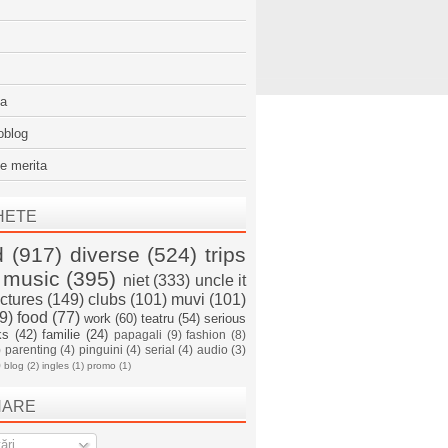
sa
oblog
e merita
HETE
d
(917)
diverse
(524)
trips
music
(395)
niet
(333)
uncle it
ictures
(149)
clubs
(101)
muvi
(101)
9)
food
(77)
work
(60)
teatru
(54)
serious
ks
(42)
familie
(24)
papagali
(9)
fashion
(8)
)
parenting
(4)
pinguini
(4)
serial
(4)
audio
(3)
)
blog
(2)
ingles
(1)
promo
(1)
NARE
ări