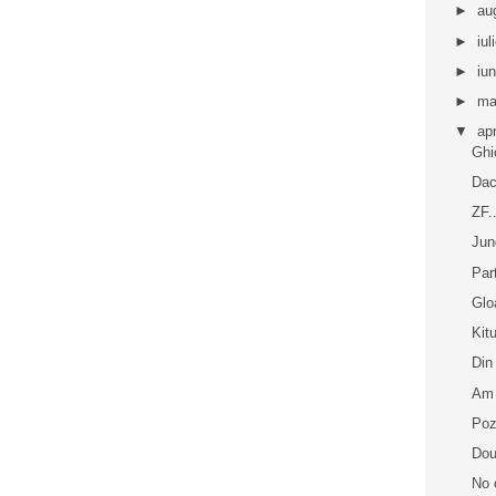
►
au
►
iul
►
iu
►
ma
▼
apr
Ghi
Dac
ZF..
Jun
Par
Glo
Kitu
Din
Am 
Poz
Dou
No