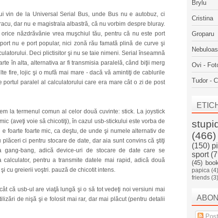
Brylu
lui vin de la Universal Serial Bus, unde Bus nu e autobuz, ci
Cristina
racu, dar nu e magistrala albastră, că nu vorbim despre bluray.
r orice năzdrăvănie vrea muşchiul tău, pentru că nu este port
Groparu
: port nu e port popular, nici zonă rău famată plină de curve şi
Nebuloa
culatorului. Deci plictisitor şi nu se taie nimeni. Serial înseamnă
arte în alta, alternativa ar fi transmisia paralelă, când biţii merg
Ovi - Fot
te fire, lojic şi o mufă mai mare - dacă vă amintiţi de cablurile
Tudor - C
 portul paralel al calculatorului care era mare cât o zi de post
ETIC
em la termenul comun al celor două cuvinte: stick. La joystick
ic (aveţi voie să chicotiţi), în cazul usb-stickului este vorba de
stupi
şi e foarte foarte mic, ca deştu, de unde şi numele alternativ de
(466)
plăceri ci pentru stocare de date, dar aia sunt convins că ştiţi
(150)
p
nta gang-bang, adică device-uri de stocare de date care se
sport
(7
calculator, pentru a transmite datele mai rapid, adică două
(45)
boo
şi cu greierii voştri. pauză de chicotit intens.
papica
(4
friends
(3
cât că usb-ul are viaţă lungă şi o să tot vedeţi noi versiuni mai
ABO
lizări de nişă şi e folosit mai rar, dar mai plăcut (pentru detalii
Post