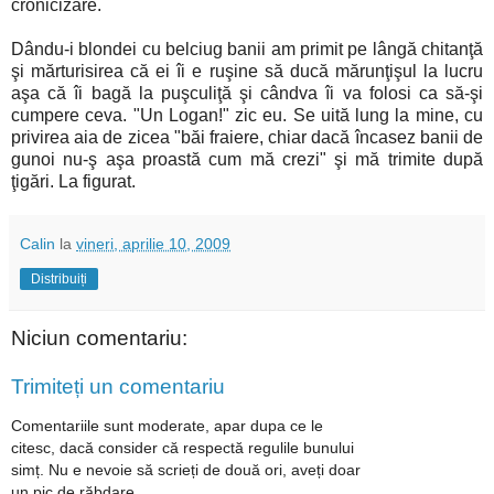
cronicizare.
Dându-i blondei cu belciug banii am primit pe lângă chitanţă
şi mărturisirea că ei îi e ruşine să ducă mărunţişul la lucru
aşa că îi bagă la puşculiţă şi cândva îi va folosi ca să-şi
cumpere ceva. "Un Logan!" zic eu. Se uită lung la mine, cu
privirea aia de zicea "băi fraiere, chiar dacă încasez banii de
gunoi nu-ş aşa proastă cum mă crezi" şi mă trimite după
ţigări. La figurat.
Calin
la
vineri, aprilie 10, 2009
Distribuiți
Niciun comentariu:
Trimiteți un comentariu
Comentariile sunt moderate, apar dupa ce le
citesc, dacă consider că respectă regulile bunului
simț. Nu e nevoie să scrieți de două ori, aveți doar
un pic de răbdare.