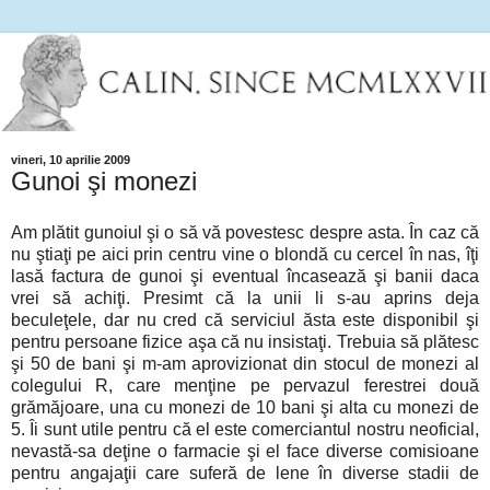
vineri, 10 aprilie 2009
Gunoi şi monezi
Am plătit gunoiul şi o să vă povestesc despre asta. În caz că
nu ştiaţi pe aici prin centru vine o blondă cu cercel în nas, îţi
lasă factura de gunoi şi eventual încasează şi banii daca
vrei să achiţi. Presimt că la unii li s-au aprins deja
beculeţele, dar nu cred că serviciul ăsta este disponibil şi
pentru persoane fizice aşa că nu insistaţi. Trebuia să plătesc
şi 50 de bani şi m-am aprovizionat din stocul de monezi al
colegului R, care menţine pe pervazul ferestrei două
grămăjoare, una cu monezi de 10 bani şi alta cu monezi de
5. Îi sunt utile pentru că el este comerciantul nostru neoficial,
nevastă-sa deţine o farmacie şi el face diverse comisioane
pentru angajaţii care suferă de lene în diverse stadii de