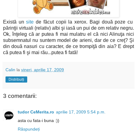
Există un
site
de făcut copii la xerox. Bagi două poze cu
părinţii virtuali (relativ) albi şi iasă un pui de om relativ negru.
Ok, înţeleg că ar putea fi mai mulatru el că nici Alinuţa nici
subsemnatul nu suntem model de arieni, dar de ce creţ? Şi
din două nasuri cu caracter, de ce trompiţă din aia? E drept
că putea fi şi mai rău...putea fi fată!
Calin
la
vineri, aprilie 17, 2009
Distribuiți
3 comentarii:
tudor CeMerita.ro
aprilie 17, 2009 5:54 p.m.
asta cu fata-i buna :))
Răspundeți