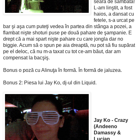
seara de sâmbătă!
L-am linştit, a fost
haios, a dansat cu
fetele, s-a urcat pe
bar şi aşa cum puteţi vedea în partea din stânga a pozei, a
flambat nişte shoturi puse pe două pahare de şampanie. E
drept că a mai spart nişte pahare cu care jongla dar no
biggie. Acum să o spun pe aia dreaptă, nu pot să fiu supărat
pe el deloc, că nu m-a taxat cu tot ce-am băut, dar am
compensat la bacşiş.
Bonus o poză cu Alinuţa în formă. În formă de jaluzea.
Bonus 2: Piesa lui Jay Ko, dj-ul din Liquid.
Jay Ko - Crazy
(Andeeno
Damassy &
Lucian