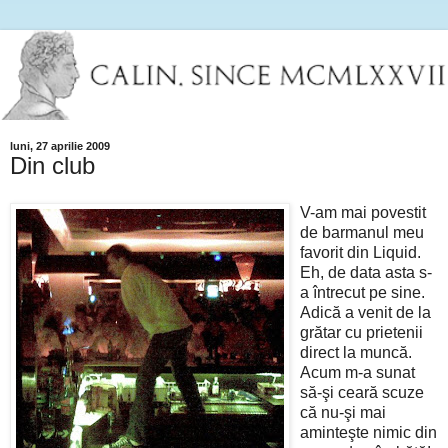
luni, 27 aprilie 2009
Din club
V-am mai povestit
de barmanul meu
favorit din Liquid.
Eh, de data asta s-
a întrecut pe sine.
Adică a venit de la
grătar cu prietenii
direct la muncă.
Acum m-a sunat
să-şi ceară scuze
că nu-şi mai
aminteşte nimic din