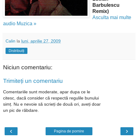
Barbulescu
Remix)
Asculta mai multe
audio Muzica »
Calin
la
luni, aprilie 27, 2009
Distribuiți
Niciun comentariu:
Trimiteți un comentariu
Comentariile sunt moderate, apar dupa ce le
citesc, dacă consider că respectă regulile bunului
simț. Nu e nevoie să scrieți de două ori, aveți doar
un pic de răbdare.
‹
›
Pagina de pornire