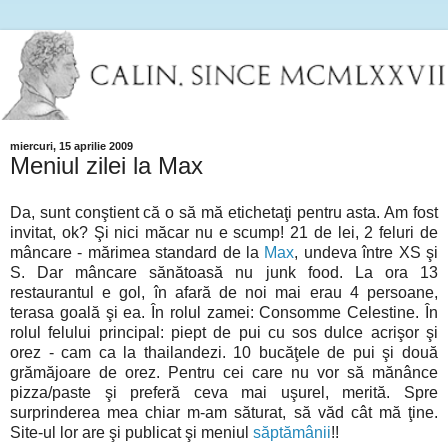
miercuri, 15 aprilie 2009
Meniul zilei la Max
Da, sunt conştient că o să mă etichetaţi pentru asta. Am fost
invitat, ok? Şi nici măcar nu e scump! 21 de lei, 2 feluri de
mâncare - mărimea standard de la
Max
, undeva între XS şi
S. Dar mâncare sănătoasă nu junk food. La ora 13
restaurantul e gol, în afară de noi mai erau 4 persoane,
terasa goală şi ea. În rolul zamei: Consomme Celestine. În
rolul felului principal: piept de pui cu sos dulce acrişor şi
orez - cam ca la thailandezi. 10 bucăţele de pui şi două
grămăjoare de orez. Pentru cei care nu vor să mănânce
pizza/paste şi preferă ceva mai uşurel, merită. Spre
surprinderea mea chiar m-am săturat, să văd cât mă ţine.
Site-ul lor are şi publicat şi meniul
săptămânii
!!