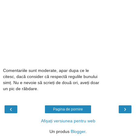
Comentariile sunt moderate, apar dupa ce le
citesc, dacă consider că respectă regulile bunului
simț. Nu e nevoie să scrieți de două ori, aveți doar
un pic de răbdare.
‹
›
Pagina de pornire
Afișați versiunea pentru web
Un produs
Blogger
.