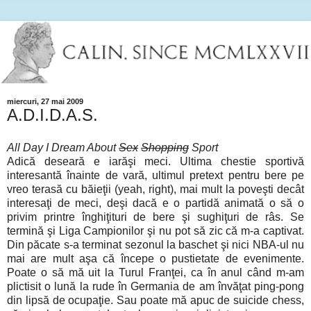
miercuri, 27 mai 2009
A.D.I.D.A.S.
All Day I Dream About
Sex
Shopping
Sport
Adică deseară e iarăşi meci. Ultima chestie sportivă
interesantă înainte de vară, ultimul pretext pentru bere pe
vreo terasă cu băieţii (yeah, right), mai mult la poveşti decât
interesaţi de meci, deşi dacă e o partidă animată o să o
privim printre înghiţituri de bere şi sughiţuri de râs. Se
termină şi Liga Campionilor şi nu pot să zic că m-a captivat.
Din păcate s-a terminat sezonul la baschet şi nici NBA-ul nu
mai are mult aşa că începe o pustietate de evenimente.
Poate o să mă uit la Turul Franţei, ca în anul când m-am
plictisit o lună la rude în Germania de am învăţat ping-pong
din lipsă de ocupaţie. Sau poate mă apuc de suicide chess,