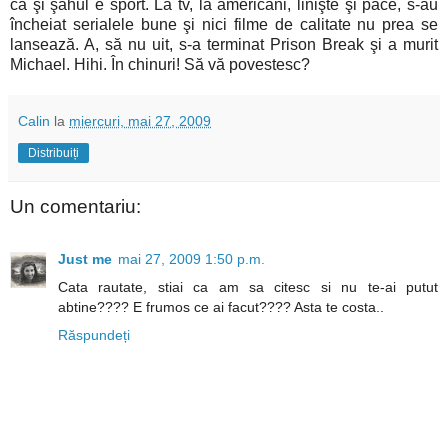
că şi şahul e sport. La tv, la americani, linişte şi pace, s-au
încheiat serialele bune şi nici filme de calitate nu prea se
lansează. A, să nu uit, s-a terminat Prison Break şi a murit
Michael. Hihi. În chinuri! Să vă povestesc?
Calin
la
miercuri, mai 27, 2009
Distribuiți
Un comentariu:
Just me
mai 27, 2009 1:50 p.m.
Cata rautate, stiai ca am sa citesc si nu te-ai putut
abtine???? E frumos ce ai facut???? Asta te costa..
Răspundeți