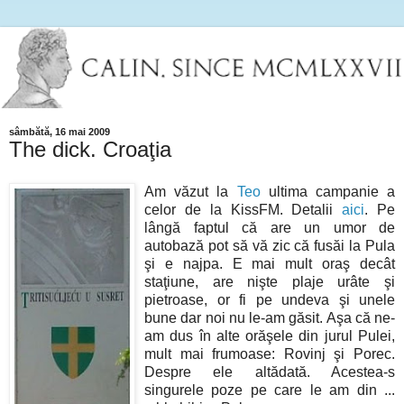
sâmbătă, 16 mai 2009
The dick. Croaţia
Am văzut la
Teo
ultima campanie a
celor de la KissFM. Detalii
aici
. Pe
lângă faptul că are un umor de
autobază pot să vă zic că fusăi la Pula
şi e najpa. E mai mult oraş decât
staţiune, are nişte plaje urâte şi
pietroase, or fi pe undeva şi unele
bune dar noi nu le-am găsit. Aşa că ne-
am dus în alte orăşele din jurul Pulei,
mult mai frumoase: Rovinj şi Porec.
Despre ele altădată. Acestea-s
singurele poze pe care le am din ...