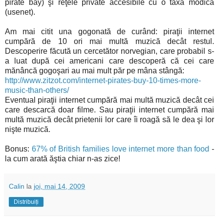
pirate bay) şi reţele private accesibile cu o taxă modică
(usenet).
Am mai citit una gogonată de curând: piraţii internet
cumpără de 10 ori mai multă muzică decât restul.
Descoperire făcută un cercetător norvegian, care probabil s-
a luat după cei americani care descoperă că cei care
mănâncă gogoşari au mai mult păr pe mâna stângă:
http://www.zitzot.com/internet-pirates-buy-10-times-more-
music-than-others/
Eventual piraţii internet cumpără mai multă muzică decât cei
care descarcă doar filme. Sau piraţii internet cumpără mai
multă muzică decât prietenii lor care îi roagă să le dea şi lor
nişte muzică.
Bonus:
67% of British families love internet more than food
-
la cum arată ăştia chiar n-as zice!
Calin
la
joi, mai 14, 2009
Distribuiți