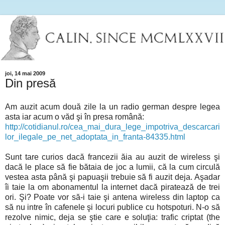
joi, 14 mai 2009
Din presă
Am auzit acum două zile la un radio german despre legea
asta iar acum o văd şi în presa română:
http://cotidianul.ro/cea_mai_dura_lege_impotriva_descarcari
lor_ilegale_pe_net_adoptata_in_franta-84335.html
Sunt tare curios dacă francezii ăia au auzit de wireless şi
dacă le place să fie bătaia de joc a lumii, că la cum circulă
vestea asta până şi papuaşii trebuie să fi auzit deja. Aşadar
îi taie la om abonamentul la internet dacă piratează de trei
ori. Şi? Poate vor să-i taie şi antena wireless din laptop ca
să nu intre în cafenele şi locuri publice cu hotspoturi. N-o să
rezolve nimic, deja se ştie care e soluţia: trafic criptat (the