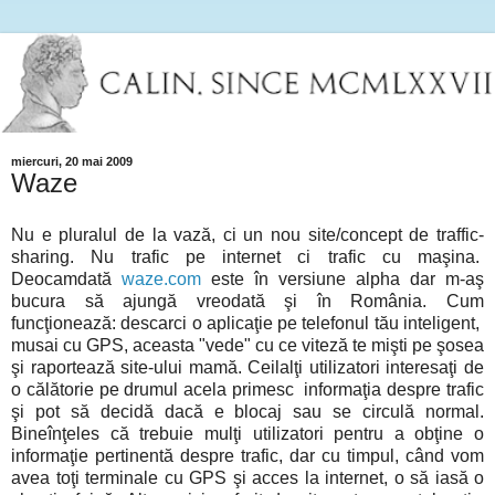
miercuri, 20 mai 2009
Waze
Nu e pluralul de la vază, ci un nou site/concept de traffic-
sharing. Nu trafic pe internet ci trafic cu maşina.
Deocamdată
waze.com
este în versiune alpha dar m-aş
bucura să ajungă vreodată şi în România. Cum
funcţionează: descarci o aplicaţie pe telefonul tău inteligent,
musai cu GPS, aceasta "vede" cu ce viteză te mişti pe şosea
şi raportează site-ului mamă. Ceilalţi utilizatori interesaţi de
o călătorie pe drumul acela primesc informaţia despre trafic
şi pot să decidă dacă e blocaj sau se circulă normal.
Bineînţeles că trebuie mulţi utilizatori pentru a obţine o
informaţie pertinentă despre trafic, dar cu timpul, când vom
avea toţi terminale cu GPS şi acces la internet, o să iasă o