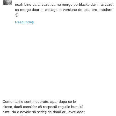
noah bine ca ai vazut ca nu merge pe blackb dar n-ai vazut
ca merge doar in chicago. e versiune de test, bre, rabdare!
:))
Răspundeți
Comentariile sunt moderate, apar dupa ce le
citesc, dacă consider că respectă regulile bunului
simț. Nu e nevoie să scrieți de două ori, aveți doar