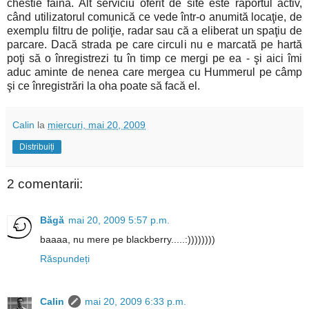
chestie faină. Alt serviciu oferit de site este raportul activ,
când utilizatorul comunică ce vede într-o anumită locaţie, de
exemplu filtru de poliţie, radar sau că a eliberat un spaţiu de
parcare. Dacă strada pe care circuli nu e marcată pe hartă
poţi să o înregistrezi tu în timp ce mergi pe ea - şi aici îmi
aduc aminte de nenea care mergea cu Hummerul pe câmp
şi ce înregistrări la oha poate să facă el.
Calin
la
miercuri, mai 20, 2009
Distribuiți
2 comentarii:
Băgă
mai 20, 2009 5:57 p.m.
baaaa, nu mere pe blackberry.....:))))))))
Răspundeți
Calin
mai 20, 2009 6:33 p.m.