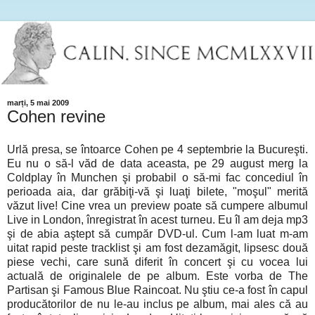
marți, 5 mai 2009
Cohen revine
Urlă presa, se întoarce Cohen pe 4 septembrie la Bucureşti.
Eu nu o să-l văd de data aceasta, pe 29 august merg la
Coldplay în Munchen şi probabil o să-mi fac concediul în
perioada aia, dar grăbiţi-vă şi luaţi bilete, "moşul" merită
văzut live! Cine vrea un preview poate să cumpere albumul
Live in London, înregistrat în acest turneu. Eu îl am deja mp3
şi de abia aştept să cumpăr DVD-ul. Cum l-am luat m-am
uitat rapid peste tracklist şi am fost dezamăgit, lipsesc două
piese vechi, care sună diferit în concert şi cu vocea lui
actuală de originalele de pe album. Este vorba de The
Partisan şi Famous Blue Raincoat. Nu ştiu ce-a fost în capul
producătorilor de nu le-au inclus pe album, mai ales că au