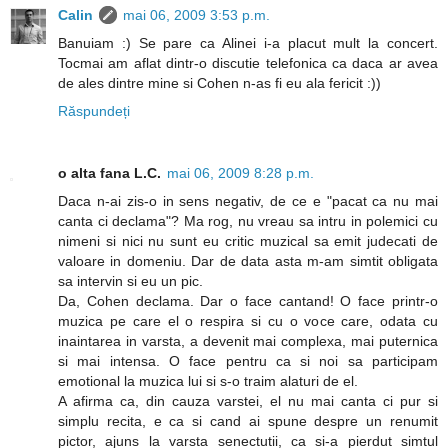
Calin
mai 06, 2009 3:53 p.m.
Banuiam :) Se pare ca Alinei i-a placut mult la concert.
Tocmai am aflat dintr-o discutie telefonica ca daca ar avea
de ales dintre mine si Cohen n-as fi eu ala fericit :))
Răspundeți
o alta fana L.C.
mai 06, 2009 8:28 p.m.
Daca n-ai zis-o in sens negativ, de ce e "pacat ca nu mai
canta ci declama"? Ma rog, nu vreau sa intru in polemici cu
nimeni si nici nu sunt eu critic muzical sa emit judecati de
valoare in domeniu. Dar de data asta m-am simtit obligata
sa intervin si eu un pic.
Da, Cohen declama. Dar o face cantand! O face printr-o
muzica pe care el o respira si cu o voce care, odata cu
inaintarea in varsta, a devenit mai complexa, mai puternica
si mai intensa. O face pentru ca si noi sa participam
emotional la muzica lui si s-o traim alaturi de el.
A afirma ca, din cauza varstei, el nu mai canta ci pur si
simplu recita, e ca si cand ai spune despre un renumit
pictor, ajuns la varsta senectutii, ca si-a pierdut simtul