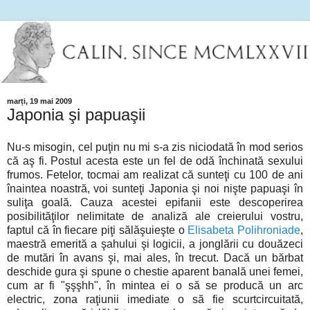
marți, 19 mai 2009
Japonia şi papuaşii
Nu-s misogin, cel puţin nu mi s-a zis niciodată în mod serios
că aş fi. Postul acesta este un fel de odă închinată sexului
frumos. Fetelor, tocmai am realizat că sunteţi cu 100 de ani
înaintea noastră, voi sunteţi Japonia şi noi nişte papuaşi în
suliţa goală. Cauza acestei epifanii este descoperirea
posibilităţilor nelimitate de analiză ale creierului vostru,
faptul că în fiecare piţi sălăşuieşte o
Elisabeta Polihroniade
,
maestră emerită a şahului şi logicii, a jonglării cu douăzeci
de mutări în avans şi, mai ales, în trecut. Dacă un bărbat
deschide gura şi spune o chestie aparent banală unei femei,
cum ar fi "şşşhh", în mintea ei o să se producă un arc
electric, zona raţiunii imediate o să fie scurtcircuitată,