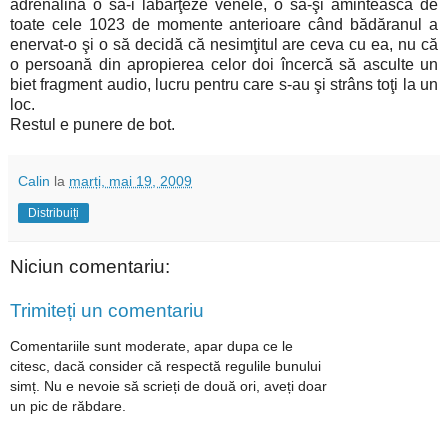
adrenalina o să-i lăbărţeze venele, o să-şi amintească de
toate cele 1023 de momente anterioare când bădăranul a
enervat-o şi o să decidă că nesimţitul are ceva cu ea, nu că
o persoană din apropierea celor doi încercă să asculte un
biet fragment audio, lucru pentru care s-au şi strâns toţi la un
loc.
Restul e punere de bot.
Calin
la
marți, mai 19, 2009
Distribuiți
Niciun comentariu:
Trimiteți un comentariu
Comentariile sunt moderate, apar dupa ce le
citesc, dacă consider că respectă regulile bunului
simț. Nu e nevoie să scrieți de două ori, aveți doar
un pic de răbdare.