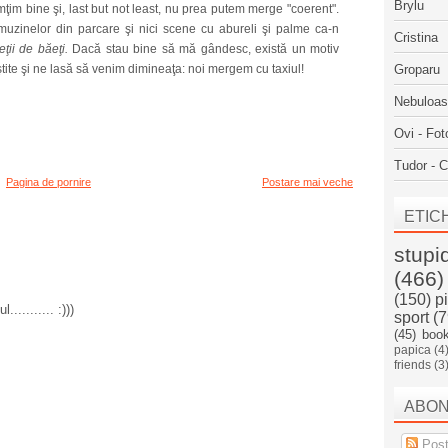
Brylu
ţim bine şi, last but not least, nu prea putem merge "coerent".
muzinelor din parcare şi nici scene cu abureli şi palme ca-n
Cristina
eţii de băeţi.
Dacă stau bine să mă gândesc, există un motiv
iştite şi ne lasă să venim dimineaţa: noi mergem cu taxiul!
Groparu
Nebuloa
Ovi - Fot
Tudor - C
Pagina de pornire
Postare mai veche
ETIC
stupi
(466)
(150)
p
.......... :)))
sport
(7
(45)
boo
papica
(4
friends
(3
ABO
Post