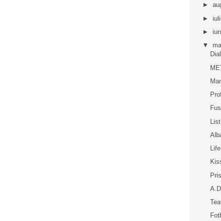
►
au
►
iul
►
iu
▼
ma
Dia
ME
Ma
Pro
Fus
Lis
Alb
Lif
Kis
Pri
A.D
Tea
Fot