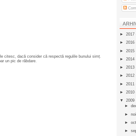
Come
ARHI
►
2017
►
2016
►
2015
e citesc, dacă consider că respectă regulile bunului simț.
►
2014
oar un pic de răbdare.
►
2013
►
2012
►
2011
►
2010
▼
2009
►
de
►
no
►
oc
►
se