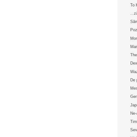
To 
...
Săr
Poz
Mor
Mar
The
Dex
Wa
De 
Me
Ger
Jap
Ne-
Tim
Sev