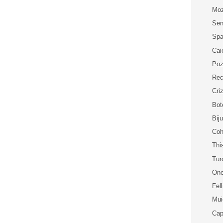
Moz
Sen
Spa
Cai
Poz
Rec
Cri
Bot
Bij
Coh
Thi
Tur
One
Fell
Mui
Cap