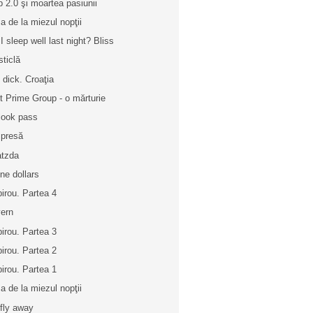
 2.0 şi moartea pasiunii
a de la miezul nopţii
 I sleep well last night? Bliss
sticlă
 dick. Croaţia
st Prime Group - o mărturie
look pass
 presă
tzda
ine dollars
birou. Partea 4
ern
birou. Partea 3
birou. Partea 2
birou. Partea 1
a de la miezul nopţii
fly away