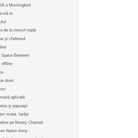
Kill a Mockingbird
ză-mă.ro
utul
a de la miezul nopţii
ar şi chefereul
ibor
 Space Between
 offline
ze
pe drum
ssu
mană aplicată
onia şi papuaşii
am mutat. Iarăşi
eline pe Money Channel
en Nation Army