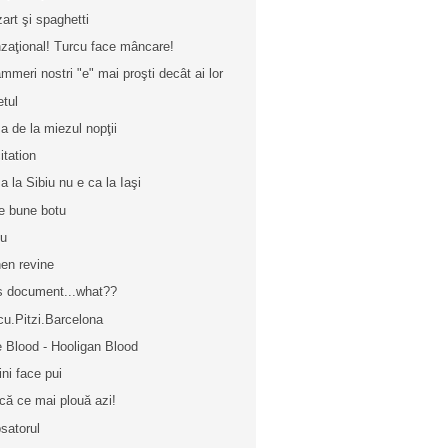
art şi spaghetti
zaţional! Turcu face mâncare!
mmeri nostri "e" mai proşti decât ai lor
etul
a de la miezul nopţii
itation
za la Sibiu nu e ca la Iaşi
e bune botu
uu
en revine
s document...what??
cu.Pitzi.Barcelona
 Blood - Hooligan Blood
ini face pui
că ce mai plouă azi!
satorul