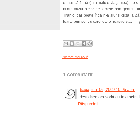
e muzică faină (minimalu e viaţa mea), ne sim
N-am vazut picior de femeie prin geamul li
Titanic, dar poate înca n-a ajuns criza la
bă
foarte bun pentru care fetele noastre stau lin
Postare mai nouă
1 comentarii:
Băgă
mai 06, 2009 10:06 a.m.
desi daca am vorbi cu taximetristul.
Răspundeți