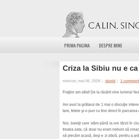
PRIMA PAGINA
DESPRE MINE
Criza la Sibiu nu e ca 
miercuri, mai 06, 2009
stupid
1 comment
Fraţilor am aflat! De la răsărit vine lumina! N
Am avut la grătarul de 1 mai o discuţie inter
tare, fetele şi-o pun cu tine direct în parcare
Noi, baieţii care stăm până la ore târzii în c
treaba asta, că doar nu eram nebuni să cread
să plecăm acasă, deşi e zi afară, pentru a ar