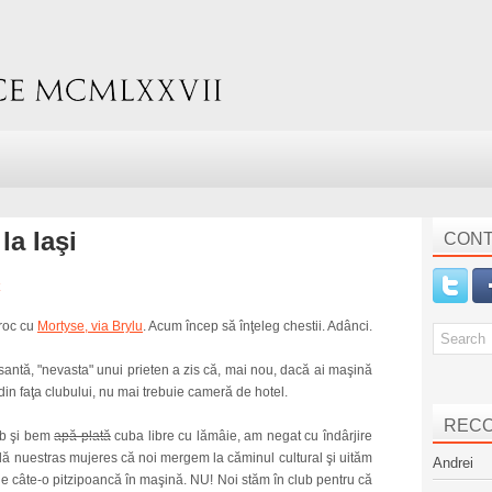
la Iaşi
CONT
oroc cu
Mortyse, via Brylu
. Acum încep să înţeleg chestii. Adânci.
esantă, "nevasta" unui prieten a zis că, mai nou, dacă ai maşină
a din faţa clubului, nu mai trebuie cameră de hotel.
REC
lub şi bem
apă plată
cuba libre cu lămâie, am negat cu îndârjire
ă nuestras mujeres că noi mergem la căminul cultural şi uităm
Andrei
de câte-o pitzipoancă în maşină. NU! Noi stăm în club pentru că