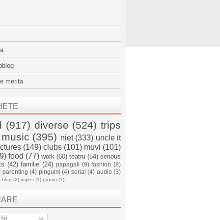
sa
oblog
e merita
HETE
d
(917)
diverse
(524)
trips
music
(395)
niet
(333)
uncle it
ictures
(149)
clubs
(101)
muvi
(101)
9)
food
(77)
work
(60)
teatru
(54)
serious
ks
(42)
familie
(24)
papagali
(9)
fashion
(8)
)
parenting
(4)
pinguini
(4)
serial
(4)
audio
(3)
)
blog
(2)
ingles
(1)
promo
(1)
NARE
ări