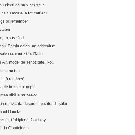
nu ziceți că nu v-am spus...
 calculatoare la tot cartierul
gs to remember
cartier
lo, this is God
nul Pambuccian, un addendum
terioase sunt căile IT-ului
e Air, model de seriozitate. Not.
urile meteo
J-iță româncă
a de la miezul nopții
ptea albă a muzeelor
ărere avizată despre impozitul IT-iștilor
hael Haneke
dcuts, Coldplace, Coldplay
is la Cisnădioara