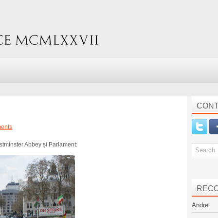
CONT
ents
estminster Abbey și Parlament:
REC
Andrei