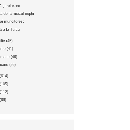
ă și relaxare
a de la miezul nopții
ai muncitoresc
ă a la Turcu
ilie
(45)
rtie
(41)
bruarie
(46)
nuarie
(36)
(614)
(105)
(112)
(69)