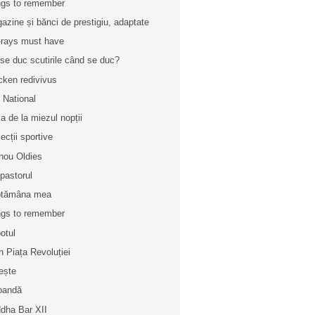
gs to remember
azine și bănci de prestigiu, adaptate
-rays must have
 se duc scutirile când se duc?
cken redivivus
 National
a de la miezul nopții
lecții sportive
nou Oldies
 pastorul
ptămâna mea
gs to remember
otul
n Piața Revoluției
ește
bandă
dha Bar XII