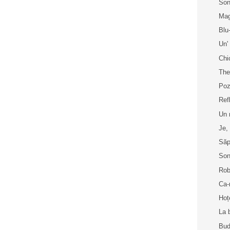
Son
Mag
Blu
Un'
Chi
The
Poz
Ref
Un 
Je,
Să
Son
Rob
Ca-
Hoț
La 
Bud