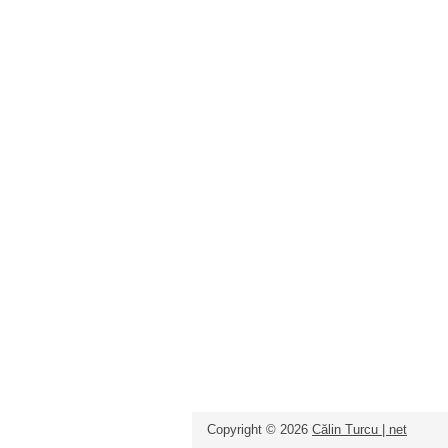
Copyright ©
2026
Călin Turcu | net