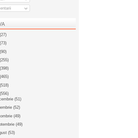
ntarii
VA
(27)
(73)
(90)
(255)
(398)
(465)
(518)
(556)
cembrie
(51)
iembrie
(52)
tombrie
(49)
ptembrie
(49)
gust
(53)