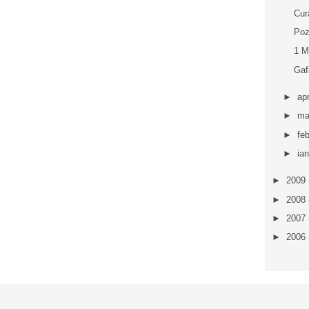
Cur
Poz
1 M
Gaf
►
apr
►
ma
►
fe
►
ia
►
2009
►
2008
►
2007
►
2006