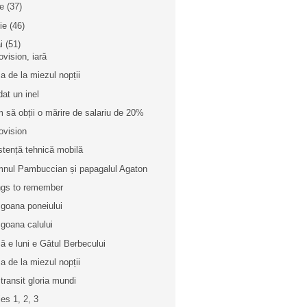
ie
(37)
nie
(46)
i
(51)
ovision, iară
a de la miezul nopții
dat un inel
 să obții o mărire de salariu de 20%
ovision
stență tehnică mobilă
nul Pambuccian și papagalul Agaton
gs to remember
 goana poneiului
 goana calului
ă e luni e Gâtul Berbecului
a de la miezul nopții
 transit gloria mundi
ies 1, 2, 3