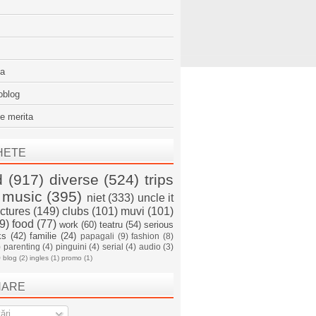
sa
oblog
e merita
HETE
d
(917)
diverse
(524)
trips
music
(395)
niet
(333)
uncle it
ictures
(149)
clubs
(101)
muvi
(101)
9)
food
(77)
work
(60)
teatru
(54)
serious
ks
(42)
familie
(24)
papagali
(9)
fashion
(8)
)
parenting
(4)
pinguini
(4)
serial
(4)
audio
(3)
)
blog
(2)
ingles
(1)
promo
(1)
NARE
ări