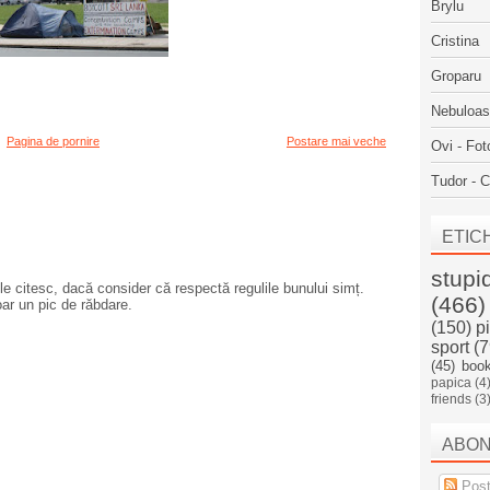
Brylu
Cristina
Groparu
Nebuloa
Pagina de pornire
Postare mai veche
Ovi - Fot
Tudor - C
ETIC
stupi
e citesc, dacă consider că respectă regulile bunului simț.
(466)
oar un pic de răbdare.
(150)
p
sport
(7
(45)
boo
papica
(4
friends
(3
ABO
Post