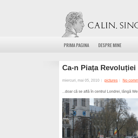
PRIMA PAGINA
DESPRE MINE
Ca-n Piața Revoluției
miercuri, mai 05, 2010
pictures
No comm
...doar că se află în centrul Londrei, lângă W