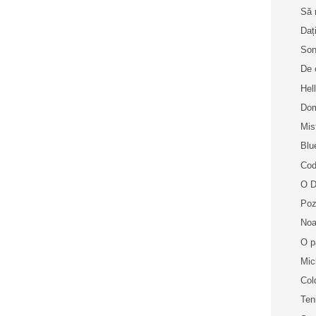
Să 
Dați
Son
De 
Hel
Dom
Mis
Blu
Cod
O D
Poz
Noa
O p
Mic
Col
Ten