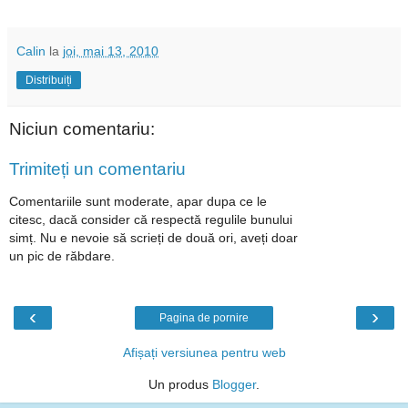
Calin
la
joi, mai 13, 2010
Distribuiți
Niciun comentariu:
Trimiteți un comentariu
Comentariile sunt moderate, apar dupa ce le
citesc, dacă consider că respectă regulile bunului
simț. Nu e nevoie să scrieți de două ori, aveți doar
un pic de răbdare.
‹
›
Pagina de pornire
Afișați versiunea pentru web
Un produs
Blogger
.