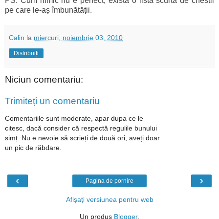
PS. Cum nimic nu e perfect, există o listă scurtă de chestii
pe care le-aș îmbunătății.
Calin
la
miercuri, noiembrie 03, 2010
Distribuiți
Niciun comentariu:
Trimiteți un comentariu
Comentariile sunt moderate, apar dupa ce le
citesc, dacă consider că respectă regulile bunului
simț. Nu e nevoie să scrieți de două ori, aveți doar
un pic de răbdare.
‹
›
Pagina de pornire
Afișați versiunea pentru web
Un produs
Blogger
.