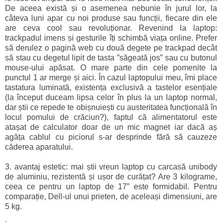
De aceea există și o asemenea nebunie în jurul lor, la
câteva luni apar cu noi produse sau funcții, fiecare din ele
are ceva cool sau revoluționar. Revenind la laptop:
trackpadul imens și gesturile îți schimbă viața online. Prefer
să derulez o pagină web cu două degete pe trackpad decât
să stau cu degetul lipit de tasta ”săgeată jos” sau cu butonul
mouse-ului apăsat. O mare parte din cele pomenite la
punctul 1 ar merge și aici. În cazul laptopului meu, îmi place
tastatura luminată, existența exclusivă a tastelor esențiale
(la început duceam lipsa celor în plus la un laptop normal,
dar știi ce repede te obișnuiești cu austeritatea funcțională în
locul pomului de crăciun?), faptul că alimentatorul este
atașat de calculator doar de un mic magnet iar dacă aș
agăța cablul cu piciorul s-ar desprinde fără să cauzeze
căderea aparatului.
3. avantaj estetic: mai știi vreun laptop cu carcasă unibody
de aluminiu, rezistentă și ușor de curățat? Are 3 kilograme,
ceea ce pentru un laptop de 17” este formidabil. Pentru
comparație, Dell-ul unui prieten, de aceleași dimensiuni, are
5 kg.