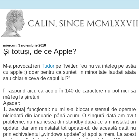
miercuri, 3 noiembrie 2010
Și totuși, de ce Apple?
M-a provocat ieri
Tudor
pe Twitter: ”
eu nu va inteleg pe astia
cu apple :) doar pentru ca sunteti in minoritate laudati atata
sau chiar e ceva de capul lui?”
Îi răspund aici, că acolo în 140 de caractere nu pot nici să
mă leg la șireturi.
Așadar:
1. avantaj funcțional: nu mi s-a blocat sistemul de operare
niciodată din ianuarie până acum. O singură dată am avut
probleme, nu mai ieșea din standby după ce am instalat un
update, dar am reinstalat tot update-ul, de această dată nu
prin echivalentul „windows update” și apoi a mers. La acest