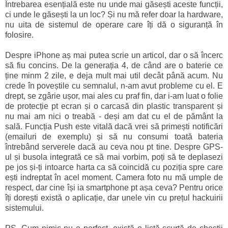
Întrebarea esențială este nu unde mai găsești aceste funcții,
ci unde le găsești la un loc? Și nu mă refer doar la hardware,
nu uita de sistemul de operare care îți dă o siguranță în
folosire.
Despre iPhone aș mai putea scrie un articol, dar o să încerc
să fiu concins. De la generația 4, de când are o baterie ce
ține minm 2 zile, e deja mult mai util decât până acum. Nu
crede în poveștile cu semnalul, n-am avut probleme cu el. E
drept, se zgârie ușor, mai ales cu praf fin, dar i-am luat o folie
de protecție pt ecran și o carcasă din plastic transparent și
nu mai am nici o treabă - deși am dat cu el de pământ la
sală. Funcția Push este vitală dacă vrei să primești notificări
(emailuri de exemplu) și să nu consumi toată bateria
întrebând serverele dacă au ceva nou pt tine. Despre GPS-
ul și busola integrată ce să mai vorbim, poți să te deplasezi
pe jos și-ți intoarce harta ca să coincidă cu poziția spre care
ești indreptat în acel moment. Camera foto nu mă umple de
respect, dar cine își ia smartphone pt așa ceva? Pentru orice
îți dorești există o aplicație, dar unele vin cu prețul hackuirii
sistemului.