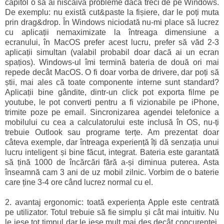
capitol o să ai niscaiva probleme dacă treci de pe Windows.
De exemplu: nu există cut&paste la fișiere, dar le poți muta
prin drag&drop. În Windows niciodată nu-mi place să lucrez
cu aplicații nemaximizate la întreaga dimensiune a
ecranului, în MacOS prefer acest lucru, prefer să văd 2-3
aplicații simultan (valabil probabil doar dacă ai un ecran
spațios). Windows-ul îmi termină bateria de două ori mai
repede decât MacOS. O fi doar vorba de drivere, dar poți să
știi, mai ales că toate componente interne sunt standard?
Aplicații bine gândite, dintr-un click pot exporta filme pe
youtube, le pot converti pentru a fi vizionabile pe iPhone,
trimite poze pe email. Sincronizarea agendei telefonice a
mobilului cu cea a calculatorului este inclusă în OS, nu-ți
trebuie Outlook sau programe terțe. Am prezentat doar
câteva exemple, dar întreaga experiență îți dă senzația unui
lucru inteligent și bine făcut, integrat. Bateria este garantată
să țină 1000 de încărcări fără a-și diminua puterea. Asta
înseamnă cam 3 ani de uz mobil zilnic. Vorbim de o baterie
care ține 3-4 ore când lucrez normal cu el.
2. avantaj ergonomic: toată experiența Apple este centrată
pe utilizator. Totul trebuie să fie simplu și cât mai intuitiv. Nu
le iese tot timpul dar le iese mult mai des decât concurenței.