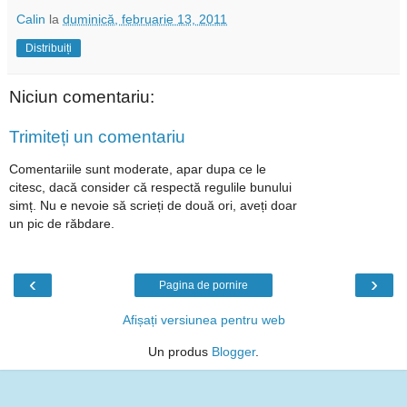
Calin
la
duminică, februarie 13, 2011
Distribuiți
Niciun comentariu:
Trimiteți un comentariu
Comentariile sunt moderate, apar dupa ce le
citesc, dacă consider că respectă regulile bunului
simț. Nu e nevoie să scrieți de două ori, aveți doar
un pic de răbdare.
‹
›
Pagina de pornire
Afișați versiunea pentru web
Un produs
Blogger
.