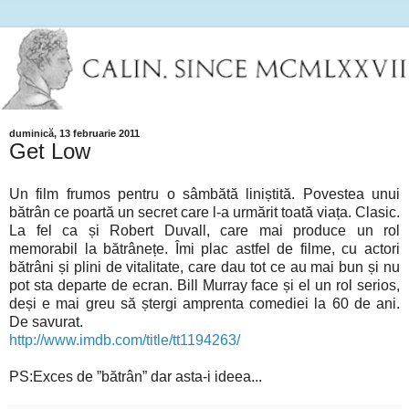
duminică, 13 februarie 2011
Get Low
Un film frumos pentru o sâmbătă liniștită. Povestea unui
bătrân ce poartă un secret care l-a urmărit toată viața. Clasic.
La fel ca și Robert Duvall, care mai produce un rol
memorabil la bătrânețe. Îmi plac astfel de filme, cu actori
bătrâni și plini de vitalitate, care dau tot ce au mai bun și nu
pot sta departe de ecran. Bill Murray face și el un rol serios,
deși e mai greu să ștergi amprenta comediei la 60 de ani.
De savurat.
http://www.imdb.com/title/tt1194263/
PS:Exces de ”bătrân” dar asta-i ideea...