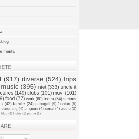
sa
oblog
e merita
HETE
d
(917)
diverse
(524)
trips
music
(395)
niet
(333)
uncle it
ictures
(149)
clubs
(101)
muvi
(101)
9)
food
(77)
work
(60)
teatru
(54)
serious
ks
(42)
familie
(24)
papagali
(9)
fashion
(8)
)
parenting
(4)
pinguini
(4)
serial
(4)
audio
(3)
)
blog
(2)
ingles
(1)
promo
(1)
NARE
ări