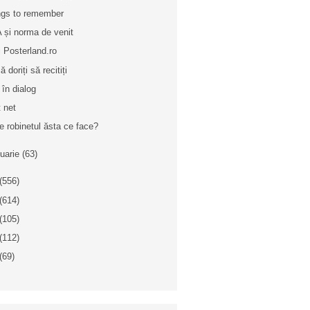
gs to remember
 și norma de venit
ri Posterland.ro
 doriți să recitiți
 în dialog
t net
e robinetul ăsta ce face?
nuarie
(63)
(556)
(614)
(105)
(112)
(69)