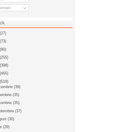
ntarii
VA
(27)
(73)
(90)
(255)
(398)
(465)
(518)
cembrie
(39)
iembrie
(35)
tombrie
(35)
ptembrie
(37)
gust
(30)
ie
(29)