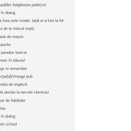
spălăm bulgărește parbrizul
 în dialog
a mea este model, tatăl ei a fost la fel
a de la miezul nopții
ane de mașini
 auzite
 paradox bancar
vrem în tribune!
gs to remember
ecția5@Vintage pub
rația de engleză
tă atenție la nevoile clientului
us de fidelitate
itas
 în dialog
rm school