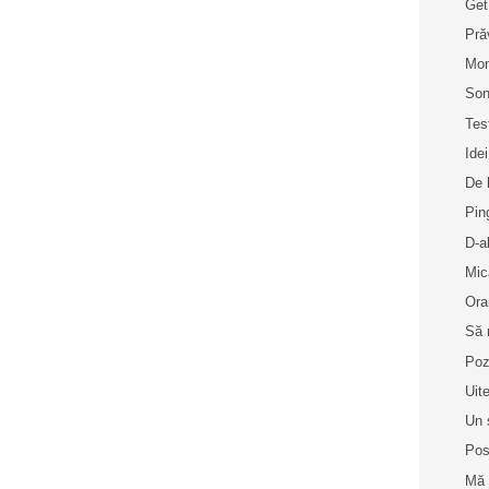
Get
Pră
Mo
Son
Tes
Idei
De 
Pin
D-a
Mic
Ora
Să 
Poz
Uit
Un 
Pos
Mă 