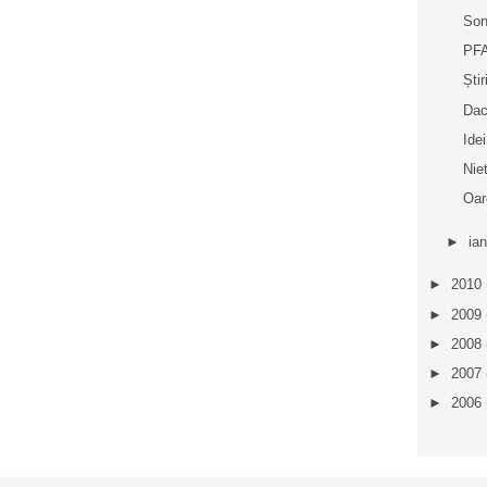
Son
PFA
Ști
Dacă
Idei
Nie
Oar
►
ia
►
2010
►
2009
►
2008
►
2007
►
2006