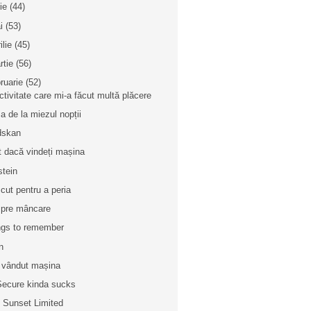
nie
(44)
i
(53)
ilie
(45)
rtie
(56)
bruarie
(52)
ctivitate care mi-a făcut multă plăcere
a de la miezul nopții
dskan
t dacă vindeți mașina
stein
cut pentru a peria
pre mâncare
gs to remember
n
vândut mașina
ecure kinda sucks
 Sunset Limited