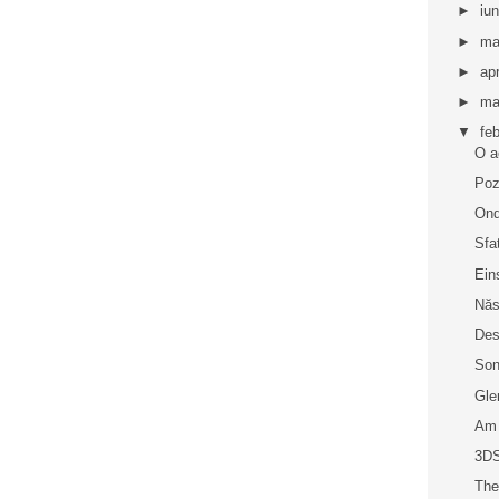
►
iu
►
ma
►
apr
►
ma
▼
fe
O a
Poz
On
Sfa
Ein
Năs
Des
Son
Gle
Am 
3DS
The