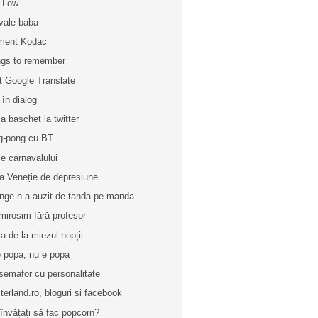
 Low
vale baba
ment Kodac
gs to remember
t Google Translate
 în dialog
la baschet la twitter
g-pong cu BT
le carnavalului
a Veneție de depresiune
nge n-a auzit de tanda pe manda
mirosim fără profesor
a de la miezul nopții
e popa, nu e popa
semafor cu personalitate
terland.ro, bloguri și facebook
învățați să fac popcorn?