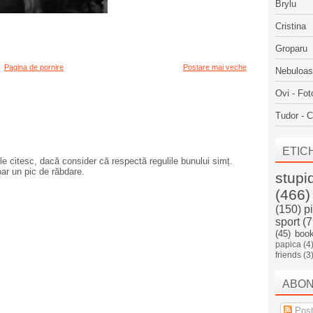
Brylu
Cristina
Groparu
Pagina de pornire
Postare mai veche
Nebuloa
Ovi - Fot
Tudor - C
ETIC
e citesc, dacă consider că respectă regulile bunului simț.
oar un pic de răbdare.
stupi
(466)
(150)
p
sport
(7
(45)
boo
papica
(4
friends
(3
ABO
Post