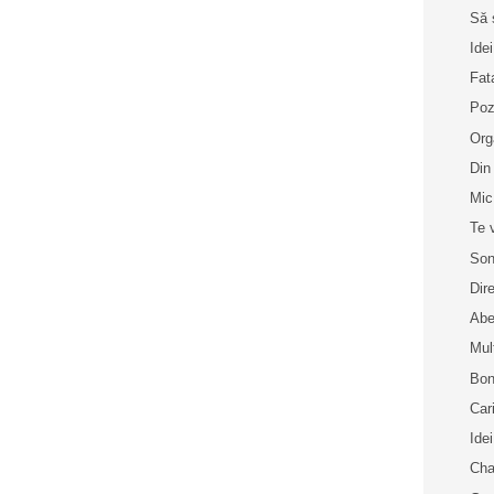
Să 
Idei
Fat
Poz
Org
Din
Mic
Te 
Son
Dir
Abe
Mul
Bon
Car
Idei
Cha