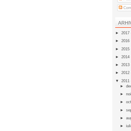
Come
ARHI
►
2017
►
2016
►
2015
►
2014
►
2013
►
2012
▼
2011
►
de
►
no
►
oc
►
se
►
au
►
iul