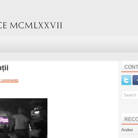
ții
CONT
 comments
REC
Andrei