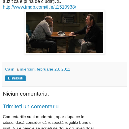
auzit că e plină de ciudați. :D
http://www.imdb.com/title/tt1510938/
Calin
la
miercuri, februarie 23, 2011
Distribuiți
Niciun comentariu:
Trimiteți un comentariu
Comentariile sunt moderate, apar dupa ce le
citesc, dacă consider că respectă regulile bunului
simț. Nu e nevoie să scrieți de două ori, aveți doar