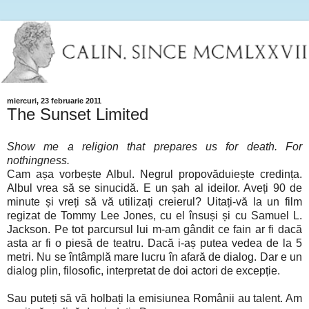
miercuri, 23 februarie 2011
The Sunset Limited
Show me a religion that prepares us for death. For
nothingness.
Cam așa vorbește Albul. Negrul propovăduiește credința.
Albul vrea să se sinucidă. E un șah al ideilor. Aveți 90 de
minute și vreți să vă utilizați creierul? Uitați-vă la un film
regizat de Tommy Lee Jones, cu el însuși și cu Samuel L.
Jackson. Pe tot parcursul lui m-am gândit ce fain ar fi dacă
asta ar fi o piesă de teatru. Dacă i-aș putea vedea de la 5
metri. Nu se întâmplă mare lucru în afară de dialog. Dar e un
dialog plin, filosofic, interpretat de doi actori de excepție.
Sau puteți să vă holbați la emisiunea Românii au talent. Am